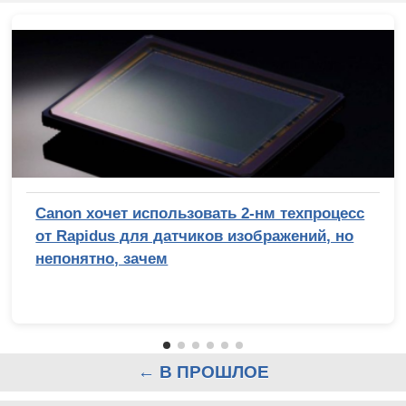
Canon хочет использовать 2-нм техпроцесс
от Rapidus для датчиков изображений, но
непонятно, зачем
← В ПРОШЛОЕ