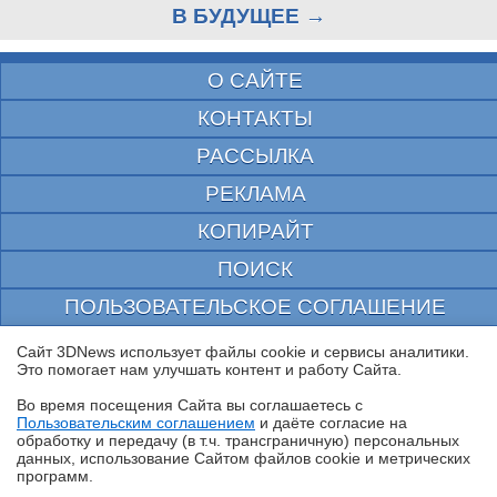
В БУДУЩЕЕ →
О САЙТЕ
КОНТАКТЫ
РАССЫЛКА
РЕКЛАМА
КОПИРАЙТ
ПОИСК
ПОЛЬЗОВАТЕЛЬСКОЕ СОГЛАШЕНИЕ
ЗАЩИЩЕНО CURATOR
Сайт 3DNews использует файлы cookie и сервисы аналитики.
Это помогает нам улучшать контент и работу Cайта.
© 1997—2026 Электронное периодическое издание "3ДНьюс" | Свидетельство о
регистрации СМИ Эл ФС 77-22224
Во время посещения Cайта вы соглашаетесь с
выдано Федеральной Службой по надзору за соблюдением законодательства в сфере
Пользовательским соглашением
и даёте согласие на
массовых коммуникаций и охране культурного наследия
✖
обработку и передачу (в т.ч. трансграничную) персональных
При цитировании документа ссылка на сайт с указанием автора обязательна. Полное
данных, использование Cайтом файлов cookie и метрических
заимствование документа является нарушением
программ.
российского и международного законодательства и возможно только с согласия
редакции 3DNews.