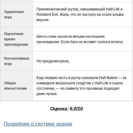
Приключенческий шутер, смешивающий Half-Life и
Одиночная
Resident Evil. Жаль, что он застрял на этапе альфа-
игра
версии.
Оценочное
Шесть-семь часов на весьма неспешное
время
прохождение. Если баги не вставят палок в колеса.
прохождения
Коллективная
Не предусмотрена.
игра
Еще первую часть в шутку называли Half-Baked — за
Общее
очевидное визуальное сходство с Half-Life и сырое
впечатление
состояние, — но сиквелу это прозвище подходит
даже лучше.
Оценка
: 6,0/10
Подробнее о системе оценок