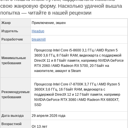
свою жанровую форму. Насколько удачной вышла
попытка — читайте в нашей рецензии
Жанр
Приключение, экшен
Издатель
Headup
Разработчик
bleakmill
Процессор Intel Core i5-8600 3,1 ГГц / AMD Ryzen 5
3600 3,6 ГГц, 8 Гбайт RAM, видеокарта с поддержкой
Минимальные
DirectX 11 и 8 Гбайт памяти, например NVIDIA GeForce
требования
RTX 2060 / AMD Radeon RX 5700, 20 Гбайт на
накопителе, аккаунт в Steam
Процессор Intel Core i7-8700K 3,7 ГГц / AMD Ryzen 5
3600X 3,6 ГГц, 16 Гбайт RAM, видеокарта с
Рекомендуемые
поддержкой DirectX 12 и 12 Гбайт памяти, например
требования
NVIDIA GeForce RTX 3080 / AMD Radeon RX 6800XT,
SSD
Дата выхода
29 апреля 2026 года
Возрастной
От 13 лет