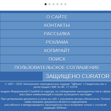
О САЙТЕ
КОНТАКТЫ
РАССЫЛКА
РЕКЛАМА
КОПИРАЙТ
ПОИСК
ПОЛЬЗОВАТЕЛЬСКОЕ СОГЛАШЕНИЕ
ЗАЩИЩЕНО CURATOR
© 1997—2026 Электронное периодическое издание "3ДНьюс" | Свидетельство о
регистрации СМИ Эл ФС 77-22224
выдано Федеральной Службой по надзору за соблюдением законодательства в сфере
массовых коммуникаций и охране культурного наследия
При цитировании документа ссылка на сайт с указанием автора обязательна. Полное
заимствование документа является нарушением
российского и международного законодательства и возможно только с согласия
редакции 3DNews.