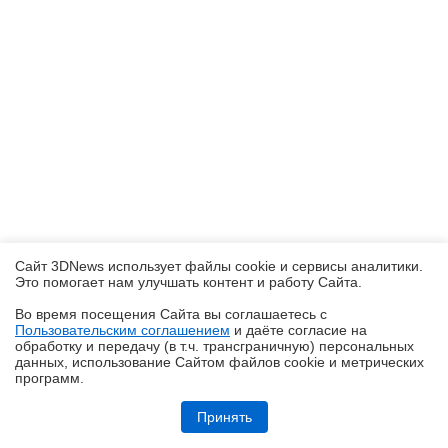
Сайт 3DNews использует файлы cookie и сервисы аналитики.
Это помогает нам улучшать контент и работу Cайта.
Во время посещения Cайта вы соглашаетесь с
Пользовательским соглашением
и даёте согласие на
✖
обработку и передачу (в т.ч. трансграничную) персональных
данных, использование Cайтом файлов cookie и метрических
программ.
Обзор HONOR MagicPad 4: самый изящный планшет
Принять