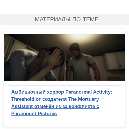
МАТЕРИАЛЫ ПО ТЕМЕ
Амбициозный хоррор Paranormal Activity:
Threshold от создателя The Mortuary
Assistant отменён из-за конфликта с
Paramount Pictures