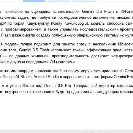
ют внимание на сценариях использования Gemini 3.5 Flash с ИИ-аг
сложных задач, где требуется последовательное выполнение множест
epMind Корая Кавукчуоглу (Koray Kavukcuoglu), модель способна са
 с программированием, а также управлять исследовательскими проект
.5 Flash даже смогли создать полноценную операционную систему «с нул
вая модель лучше подходит для работы сразу с несколькими ИИ-аген
оме того, Gemini 3.5 Flash использует токены эффективнее предшеств
и — по данным компании, производительность достигает четырёхкра
ению с другими передовыми ИИ-моделями.
платно миллиардам пользователей по всему миру через приложение Gemin
 Google AI Studio, Android Studio и корпоративные платформы Gemini Ente
 что уже работает над Gemini 3.5 Pro. Генеральный директор компани
дит внутреннее тестирование и будет представлена в следующем месяце