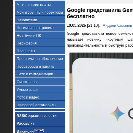
Материнские платы
Google представила Gem
Мониторы, ТВ и проекторы
бесплатно
Накопители
19.05.2026
[21:10],
Андрей Созинов
Носимая электроника
Google представила новое семейст
Ноутбуки и ПК
называет новинку «крупным ша
Периферия
производительность и быструю рабо
Планшеты
Программное обеспечение
Процессоры и память
Сети и коммуникации
Смартфоны
Умные вещи
Фото и видео
Цифровой автомобиль
RSS/Социальные сети
Рассылка
[NEW!]
Вакансии