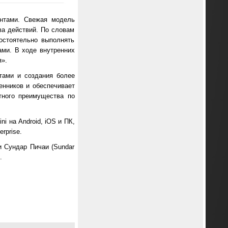
ентами. Свежая модель
ва действий. По словам
мостоятельно выполнять
ами. В ходе внутренних
я».
тами и создания более
енников и обеспечивает
тного преимущества по
i на Android, iOS и ПК,
rprise.
и Сундар Пичаи (Sundar
.