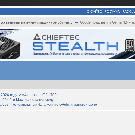
О САЙТЕ
РЕКЛАМА
РАССЫ
усственный интеллект, машинное обучен...
Google представила Gemini 3.5 Flash — св.
727137650
2026 году: AM4 против LGA 1700
90s Pro Max: красота повсюду
 90s Pro: компактный флагман по субфлагманской цене