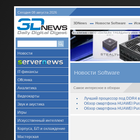
Сегодня 08 августа 2026
3DNews
Новости Software
Иск
РЕКЛАМА • ООО «ОНЛАЙН ТРЕЙДИНГ» ИНН 7
Новости
IT-финансы
Новости Software
Offсянка
Аналитика
Самое интересное в обзорах
Видеокарты
Лучший процессор под DDR4 в 
Обзор смартфона HUAWEI Pura 
Звук и акустика
Обзор смартфона HUAWEI Pura
Игры
Искусственный интеллект
Корпуса, БП и охлаждение
Мастерская