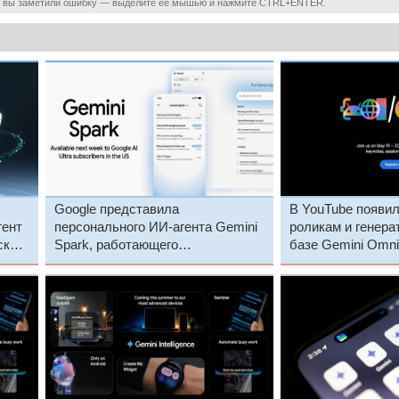
 вы заметили ошибку — выделите ее мышью и нажмите CTRL+ENTER.
Google представила
В YouTube появил
гент
персонального ИИ-агента Gemini
роликам и генерат
ского
Spark, работающего
базе Gemini Omni
 ПО
круглосуточно — даже когда
устройство пользователя
выключено