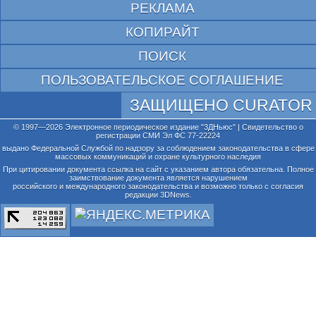
РЕКЛАМА
КОПИРАЙТ
ПОИСК
ПОЛЬЗОВАТЕЛЬСКОЕ СОГЛАШЕНИЕ
ЗАЩИЩЕНО CURATOR
© 1997—2026 Электронное периодическое издание "3ДНьюс" | Свидетельство о
регистрации СМИ Эл ФС 77-22224
выдано Федеральной Службой по надзору за соблюдением законодательства в сфере
массовых коммуникаций и охране культурного наследия
При цитировании документа ссылка на сайт с указанием автора обязательна. Полное
заимствование документа является нарушением
российского и международного законодательства и возможно только с согласия
редакции 3DNews.