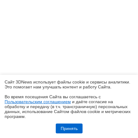
Сайт 3DNews использует файлы cookie и сервисы аналитики.
Это помогает нам улучшать контент и работу Cайта.
Во время посещения Cайта вы соглашаетесь с
Пользовательским соглашением
и даёте согласие на
✖
обработку и передачу (в т.ч. трансграничную) персональных
данных, использование Cайтом файлов cookie и метрических
программ.
Обзор Midea VCR V15 EVO ULTRA: я просто хорошо убираю любое
помещение
Принять