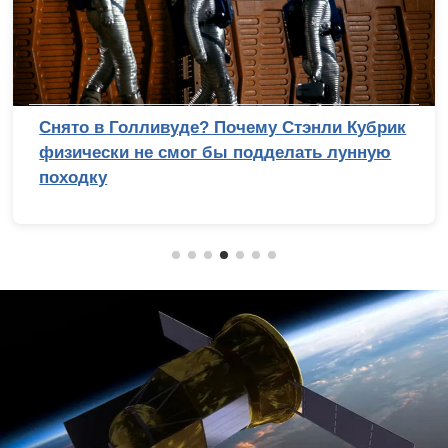
Снято в Голливуде? Почему Стэнли Кубрик
физически не смог бы подделать лунную
походку