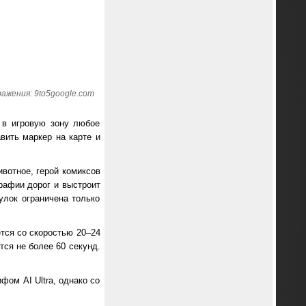
ажения: 9to5google.com
 в игровую зону любое
вить маркер на карте и
ивотное, герой комиксов
рафии дорог и выстроит
улок ограничена только
тся со скоростью 20–24
тся не более 60 секунд.
ом AI Ultra, однако со