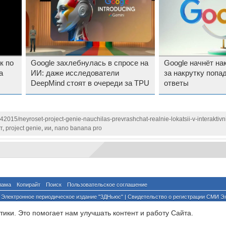
к по
Google захлебнулась в спросе на
Google начнёт на
а
ИИ: даже исследователи
за накрутку попа
DeepMind стоят в очереди за TPU
ответы
42015/neyroset-project-genie-nauchilas-prevrashchat-realnie-lokatsii-v-interaktivn
т
,
project genie
,
ии
,
nano banana pro
лама
Копирайт
Поиск
Пользовательское соглашение
Электронное периодическое издание "3ДНьюс" | Свидетельство о регистрации СМИ Э
й по надзору за соблюдением законодательства в сфере массовых коммуникаций и о
ики. Это помогает нам улучшать контент и работу Cайта.
ента ссылка на сайт с указанием автора обязательна. Полное заимствование докумен
йского и международного законодательства и возможно только с согласия редакции 3