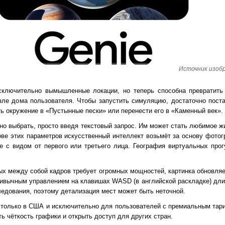
Источник изобр
сключительно вымышленные локации, но теперь способна превратить
зле дома пользователя. Чтобы запустить симуляцию, достаточно поста
ть окружение в «Пустынные пески» или перенести его в «Каменный век».
жно выбрать, просто введя текстовый запрос. Им может стать любимое ж
ве этих параметров искусственный интеллект возьмёт за основу фотог
е с видом от первого или третьего лица. География виртуальных прог
ых между собой кадров требует огромных мощностей, картинка обновляе
привычным управлением на клавишах WASD (в английской раскладке) дли
ледования, поэтому детализация мест может быть неточной.
только в США и исключительно для пользователей с премиальным тариф
ь чёткость графики и открыть доступ для других стран.