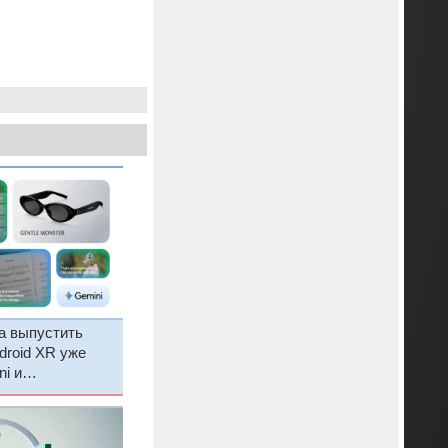
а выпустить
droid XR уже
i и
изайном