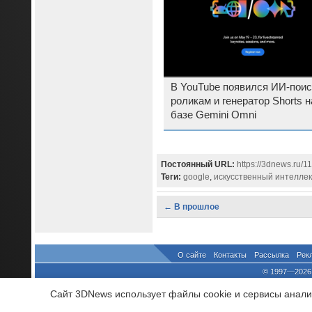
В YouTube появился ИИ-поис
роликам и генератор Shorts н
базе Gemini Omni
Постоянный URL:
https://3dnews.ru/11
Теги:
google
,
искусственный интеллек
← В прошлое
О сайте
Контакты
Рассылка
Рек
© 1997—2026 
выдано Федеральной Службо
Сайт 3DNews использует файлы cookie и сервисы аналит
При цитировании докум
росси