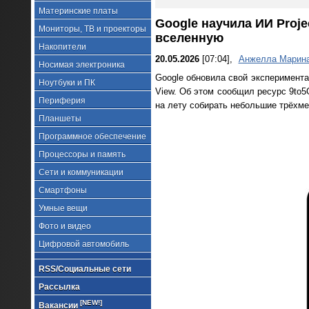
Материнские платы
Google научила ИИ Proje
Мониторы, ТВ и проекторы
вселенную
Накопители
20.05.2026
[07:04],
Анжелла Марин
Носимая электроника
Google обновила свой эксперимента
Ноутбуки и ПК
View. Об этом сообщил ресурс 9to5
Периферия
на лету собирать небольшие трёхме
Планшеты
Программное обеспечение
Процессоры и память
Сети и коммуникации
Смартфоны
Умные вещи
Фото и видео
Цифровой автомобиль
RSS/Социальные сети
Рассылка
[NEW!]
Вакансии