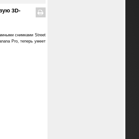
вую 3D-
рамными снимками Street
anana Pro, теперь умеет