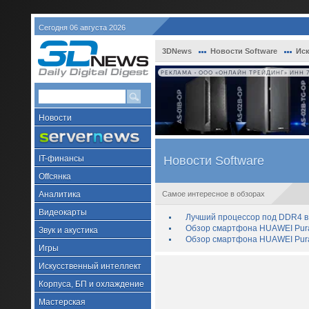
Сегодня 06 августа 2026
3DNews
Новости Software
Иск
РЕКЛАМА • ООО «ОНЛАЙН ТРЕЙДИНГ» ИНН 7
Новости
IT-финансы
Новости Software
Offсянка
Аналитика
Самое интересное в обзорах
Видеокарты
Лучший процессор под DDR4 в 
Обзор смартфона HUAWEI Pura 
Звук и акустика
Обзор смартфона HUAWEI Pura
Игры
Искусственный интеллект
Корпуса, БП и охлаждение
Мастерская