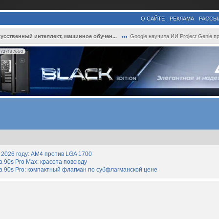
О САЙТЕ
РЕКЛАМА
РАССЫ
усственный интеллект, машинное обучен...
Google научила ИИ Project Genie превраща.
727137650
2026 году: AM4 против LGA 1700
90s Pro Max: красота повсюду
 90s Pro: компактный флагман по субфлагманской цене