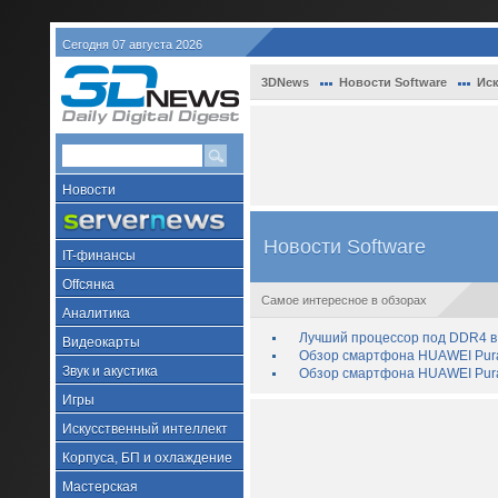
Сегодня 07 августа 2026
3DNews
Новости Software
Иск
Новости
Новости Software
IT-финансы
Offсянка
Самое интересное в обзорах
Аналитика
Лучший процессор под DDR4 в 
Видеокарты
Обзор смартфона HUAWEI Pura 
Звук и акустика
Обзор смартфона HUAWEI Pura
Игры
Искусственный интеллект
Корпуса, БП и охлаждение
Мастерская