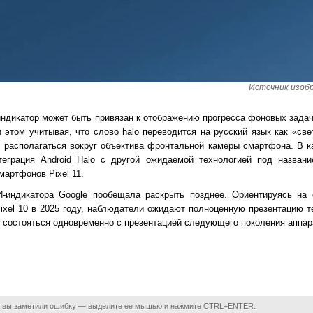
Источник изобр
индикатор может быть привязан к отображению прогресса фоновых задач
 этом учитывая, что слово halo переводится на русский язык как «св
т располагаться вокруг объектива фронтальной камеры смартфона. В к
теграция Android Halo с другой ожидаемой технологией под название
мартфонов Pixel 11.
-индикатора Google пообещала раскрыть позднее. Ориентируясь на
Pixel 10 в 2025 году, наблюдатели ожидают полноценную презентацию т
 состояться одновременно с презентацией следующего поколения аппар
 вы заметили ошибку — выделите ее мышью и нажмите CTRL+ENTER.