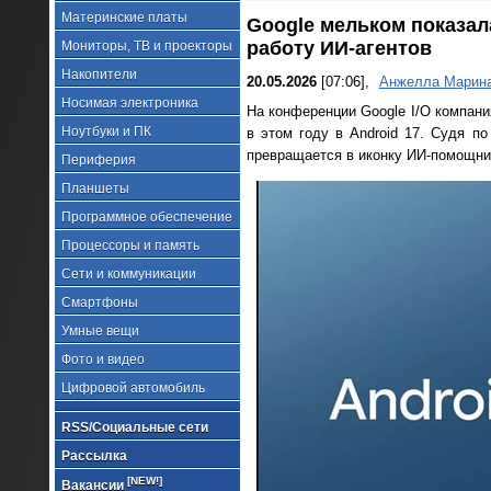
Материнские платы
Google мельком показал
работу ИИ-агентов
Мониторы, ТВ и проекторы
Накопители
20.05.2026
[07:06],
Анжелла Марин
Носимая электроника
На конференции Google I/O компани
Ноутбуки и ПК
в этом году в Android 17. Судя по
превращается в иконку ИИ-помощник
Периферия
Планшеты
Программное обеспечение
Процессоры и память
Сети и коммуникации
Смартфоны
Умные вещи
Фото и видео
Цифровой автомобиль
RSS/Социальные сети
Рассылка
[NEW!]
Вакансии