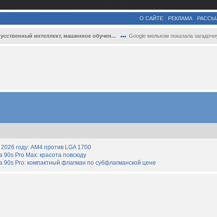
О САЙТЕ
РЕКЛАМА
РАССЫ
усственный интеллект, машинное обучен...
Google мельком показала загадочную функц..
2026 году: AM4 против LGA 1700
90s Pro Max: красота повсюду
 90s Pro: компактный флагман по субфлагманской цене