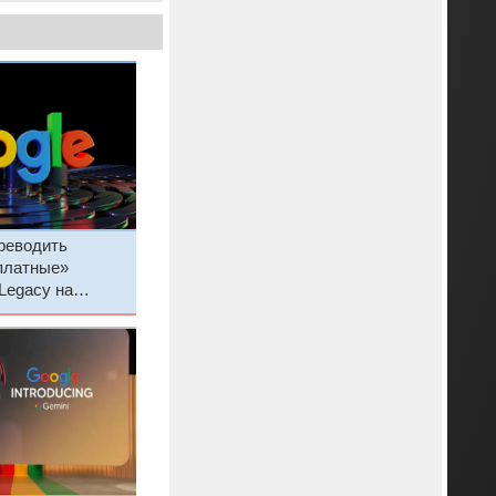
реводить
платные»
 Legacy на