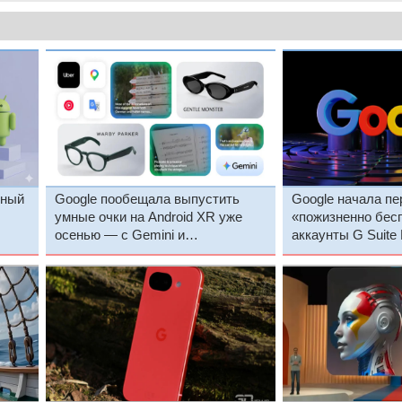
дный
Google пообещала выпустить
Google начала пе
умные очки на Android XR уже
«пожизненно бес
осенью — с Gemini и
аккаунты G Suite
разнообразным дизайном
платные тарифы