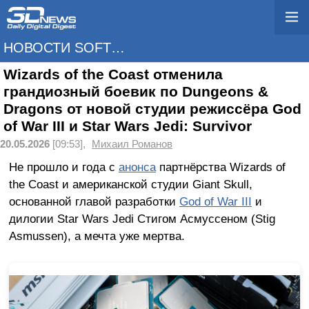
НОВОСТИ SOFTWARE
Wizards of the Coast отменила
грандиозный боевик по Dungeons &
Dragons от новой студии режиссёра God
of War III и Star Wars Jedi: Survivor
20.05.2026
[09:53],
Михаил Романов
Не прошло и года с
анонса
партнёрства Wizards of
the Coast и американской студии Giant Skull,
основанной главой разработки
God of War III
и
дилогии Star Wars Jedi Стигом Асмуссеном (Stig
Asmussen), а мечта уже мертва.