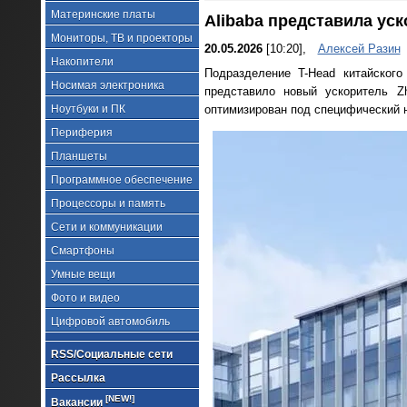
Материнские платы
Alibaba представила ус
Мониторы, ТВ и проекторы
20.05.2026
[10:20],
Алексей Разин
Накопители
Подразделение T-Head китайского
Носимая электроника
представило новый ускоритель Z
Ноутбуки и ПК
оптимизирован под специфический 
Периферия
Планшеты
Программное обеспечение
Процессоры и память
Сети и коммуникации
Смартфоны
Умные вещи
Фото и видео
Цифровой автомобиль
RSS/Социальные сети
Рассылка
[NEW!]
Вакансии