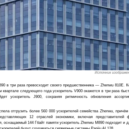
Источник изображени
90 в три раза превосходит своего предшественника — Zhenwu 810E. 
м квартале следующего года ускоритель V900 окажется в три раза быс
дет ускоритель J900, сохраняя ритмичность обновления ассортим
пела отгрузить более 560 000 ускорителей семейства Zhenwu, причём
едставляющих 12 отраслей экономики, включая представителей ф
я, оснащаемый 144 Гбайт памяти ускоритель Zhenwu M890 подходит и д
скорителей будут создаваться серверные системы Panjiu AI.128.