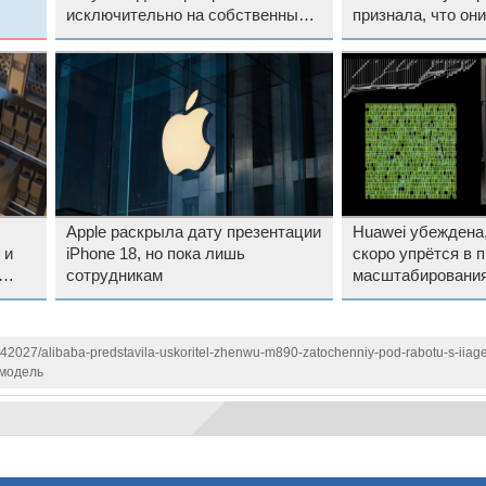
исключительно на собственных
признала, что он
ускорителях
аналогов Nvidia
Apple раскрыла дату презентации
Huawei убеждена,
 и
iPhone 18, но пока лишь
скоро упрётся в 
сотрудникам
масштабирования
142027/alibaba-predstavila-uskoritel-zhenwu-m890-zatochenniy-pod-rabotu-s-iiag
модель