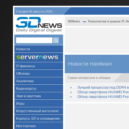
Сегодня 06 августа 2026
3DNews
Технологии и рынок IT. Н
Новости
Новости Hardware
IT-финансы
Offсянка
Самое интересное в обзорах
Аналитика
Лучший процессор под DDR4 в 
Видеокарты
Обзор смартфона HUAWEI Pura 
Звук и акустика
Обзор смартфона HUAWEI Pura
Игры
Искусственный интеллект
Корпуса, БП и охлаждение
Мастерская