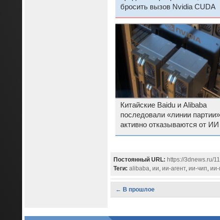
бросить вызов Nvidia CUDA
Китайские Baidu и Alibaba
последовали «линии партии»
активно отказываются от ИИ
ускорителей Nvidia
Постоянный URL:
https://3dnews.ru/1
Теги:
alibaba
,
ии
,
ии-агент
,
ии-чип
,
ии-
← В прошлое