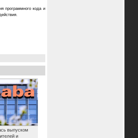
ия программного кода и
действия.
ась выпуском
ителей и