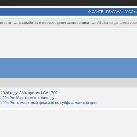
О САЙТЕ
РЕКЛАМА
РАССЫ
овости
разработка и производство электроники
Alibaba представила ускоритель Zhenwu M8.
2026 году: AM4 против LGA 1700
90s Pro Max: красота повсюду
 90s Pro: компактный флагман по субфлагманской цене