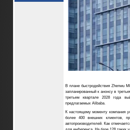
В плане быстродействия Zhenwu M8
запланированный к анонсу в третье
третьем квартале 2028 года вый
предлагаемых Alibaba.
К настоящему моменту компания ус
более 400 внешних клиентов, пр
автопроизводителей. Как отмечаетс
для инференса. На базе 128 таких у