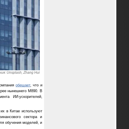
я: Unsplash, Zhang Hui
Компания
обещает
, что и
трее нынешнего M890. В
ента ИИ-ускорителей,
 их в Китае используют
инансового сектора и
ля обучения моделей, и