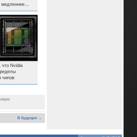
и медленнее
 что Nvidia
пределы
 чипов
entami
В будущее →