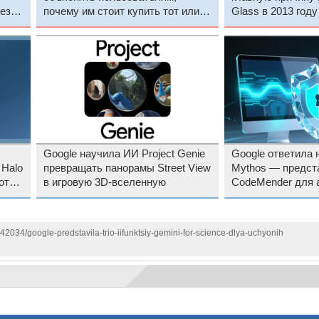
ез
почему им стоит купить тот или
Glass в 2013 году
иной товар
Google научила ИИ Project Genie
Google ответила 
 Halo
превращать панорамы Street View
Mythos — предст
оту
в игровую 3D-вселенную
CodeMender для 
поиска и исправл
142034/google-predstavila-trio-iifunktsiy-gemini-for-science-dlya-uchyonih