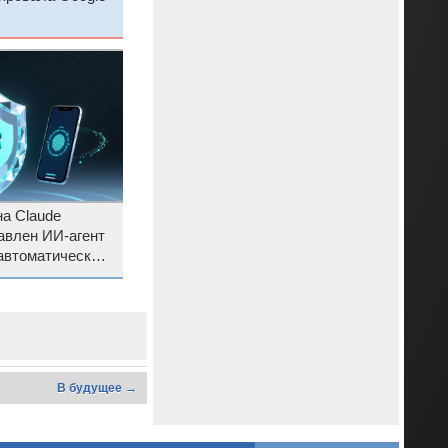
на Claude
авлен ИИ-агент
автоматического
ения дыр в ПО
В будущее →