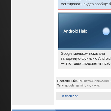
монтировать видео вообще б
навыков
Google мельком показала
загадочную функцию Android
— этот шар «подсветит» раб
ИИ-агентов
Постоянный URL:
https://3dnews.ru/1
Теги:
google
,
gemini
,
ии
,
наука
← В прошлое