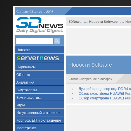
Сегодня 08 августа 2026
3DNews
Новости Software
Иск
Новости
Новости Software
IT-финансы
Offсянка
Самое интересное в обзорах
Аналитика
Лучший процессор под DDR4 в 
Видеокарты
Обзор смартфона HUAWEI Pura 
Звук и акустика
Обзор смартфона HUAWEI Pura
Игры
Искусственный интеллект
Корпуса, БП и охлаждение
Мастерская