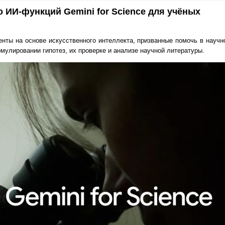
о ИИ-функций Gemini for Science для учёных
нты на основе искусственного интеллекта, призванные помочь в научно
мулировании гипотез, их проверке и анализе научной литературы.