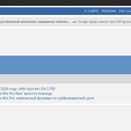
О САЙТЕ
РЕКЛАМА
РАССЫ
усственный интеллект, машинное обучен...
Google представила трио ИИ-функций Gemin.
2026 году: AM4 против LGA 1700
90s Pro Max: красота повсюду
 90s Pro: компактный флагман по субфлагманской цене