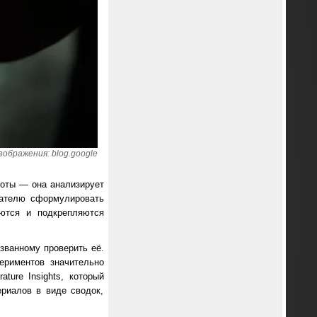
ображения: blog.google
боты — она анализирует
вателю сформулировать
яются и подкрепляются
изванному проверить её.
ериментов значительно
ture Insights, который
риалов в виде сводок,