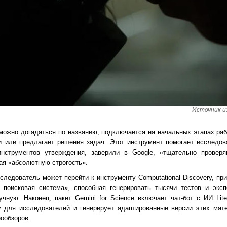
Источник из
к можно догадаться по названию, подключается на начальных этапах ра
ии или предлагает решения задач. Этот инструмент помогает исследо
нструментов утверждения, заверили в Google, «тщательно провер
ая «абсолютную строгость».
следователь может перейти к инструменту Computational Discovery, пр
я поисковая система», способная генерировать тысячи тестов и эксп
ную. Наконец, пакет Gemini for Science включает чат-бот с ИИ Litera
у для исследователей и генерирует адаптированные версии этих мате
еообзоров.