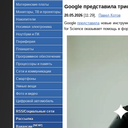
Материнские платы
Google представила три
Мониторы, ТВ и проекторы
20.05.2026
[11:29],
Павел Котов
Накопители
Google
представила
новые инструме
Носимая электроника
for Science оказывает помощь в фор
Ноутбуки и ПК
Периферия
Планшеты
Программное обеспечение
Процессоры и память
Сети и коммуникации
Смартфоны
Умные вещи
Фото и видео
Цифровой автомобиль
RSS/Социальные сети
Рассылка
[NEW!]
Вакансии