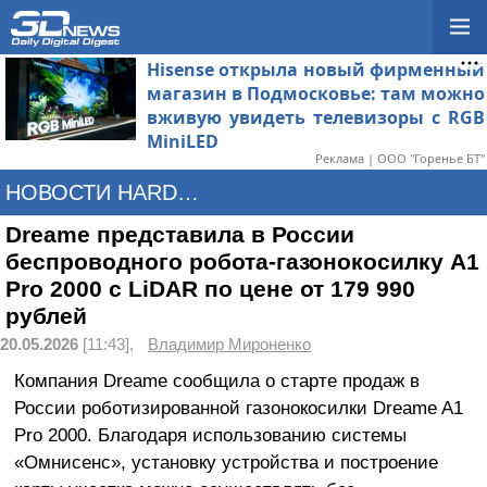
Hisense открыла новый фирменный
магазин в Подмосковье: там можно
вживую увидеть телевизоры с RGB
MiniLED
Реклама | ООО "Горенье БТ"
НОВОСТИ HARDWARE
Dreame представила в России
беспроводного робота-газонокосилку A1
Pro 2000 с LiDAR по цене от 179 990
рублей
20.05.2026
[11:43],
Владимир Мироненко
Компания Dreame сообщила о старте продаж в
России роботизированной газонокосилки Dreame A1
Pro 2000. Благодаря использованию системы
«Омнисенс», установку устройства и построение