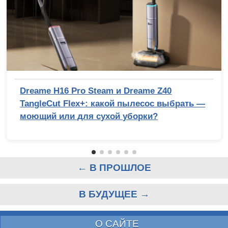
Dreame H16 Pro Steam и Dreame Z40
TangleCut Flex+: какой пылесос выбрать —
моющий или для сухой уборки?
← В ПРОШЛОЕ
В БУДУЩЕЕ →
О САЙТЕ