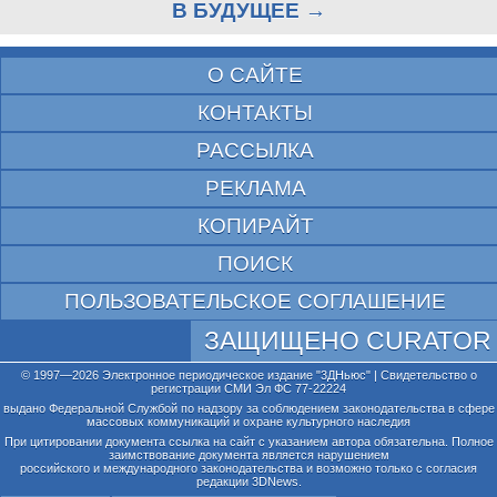
В БУДУЩЕЕ →
О САЙТЕ
КОНТАКТЫ
РАССЫЛКА
РЕКЛАМА
КОПИРАЙТ
ПОИСК
ПОЛЬЗОВАТЕЛЬСКОЕ СОГЛАШЕНИЕ
ЗАЩИЩЕНО CURATOR
© 1997—2026 Электронное периодическое издание "3ДНьюс" | Свидетельство о
регистрации СМИ Эл ФС 77-22224
выдано Федеральной Службой по надзору за соблюдением законодательства в сфере
массовых коммуникаций и охране культурного наследия
При цитировании документа ссылка на сайт с указанием автора обязательна. Полное
заимствование документа является нарушением
российского и международного законодательства и возможно только с согласия
редакции 3DNews.