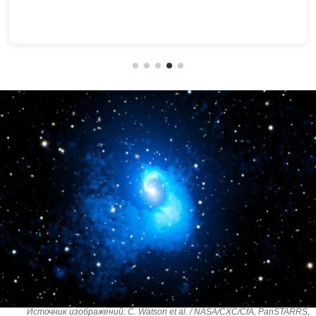
Источник изображений: C. Watson et al. / NASA/CXC/CfA, PanSTARRS,