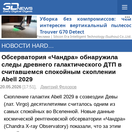
Уборка без компромиссов: чем
интересен вертикальный пылесос
Trouver G70 Detect
Реклама | Silicon Era Intelligent Technology (Suzhou) Co.,Ltd.
НОВОСТИ HARDWARE
Обсерватория «Чандра» обнаружила
следы древнего галактического ДТП в
считавшемся спокойным скоплении
Abell 2029
20.05.2026
[17:51],
Дмитрий Федоров
Скопление галактик Abell 2029 в созвездии Девы
(лат. Virgo) десятилетиями считалось одним из
самых спокойных во Вселенной. Новые данные
космической рентгеновской обсерватории «Чандра»
(Chandra X-ray Observatory) показали, что за этим