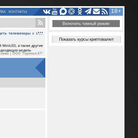
18+
ЛКА
КОНТАКТЫ
Включить темный режим
еть телевизоры с RGB
Показать курсы криптовалют
 MiniLED, а также другие
подходящую модель
клама | ООО "Горенье БТ"