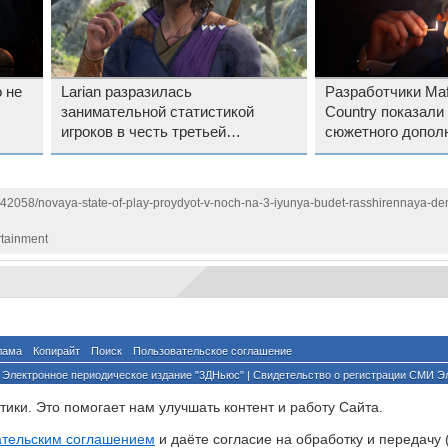
 не
Larian разразилась
Разработчики Mafi
занимательной статистикой
Country показали
игроков в честь третьей
сюжетного дополн
годовщины Baldur’s Gate 3
Honor, в котором
первой «Мафии»
142058/novaya-state-of-play-proydyot-v-noch-na-3-iyunya-budet-rasshirennaya-de
rtainment
лама
Копирайт
Поиск
Пользовательское соглашение
Электронное периодическое издание "3ДНьюс" | Свидетельство о регистрации СМИ Э
й по надзору за соблюдением законодательства в сфере массовых коммуникаций и о
ики. Это помогает нам улучшать контент и работу Cайта.
ента ссылка на сайт с указанием автора обязательна. Полное заимствование докумен
йского и международного законодательства и возможно только с согласия редакции 3
ательским соглашением
и даёте согласие на обработку и передачу 