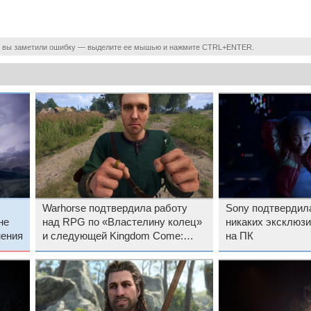
 вы заметили ошибку — выделите ее мышью и нажмите CTRL+ENTER.
Warhorse подтвердила работу
Sony подтвердил
не
над RPG по «Властелину колец»
никаких эксклюзив
нения
и следующей Kingdom Come:
на ПК
Deliverance