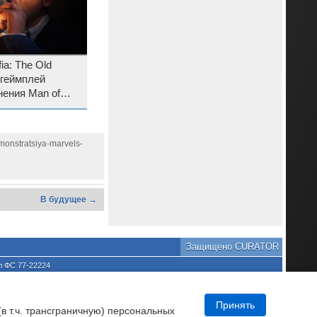
a: The Old
 геймплей
ения Man of
 появится звезда
monstratsiya-marvels-
В будущее →
Защищено CURATOR
л ФС 77-22224
хране культурного наследия
та является нарушением
DNews.
Принять
(в т.ч. трансграничную) персональных