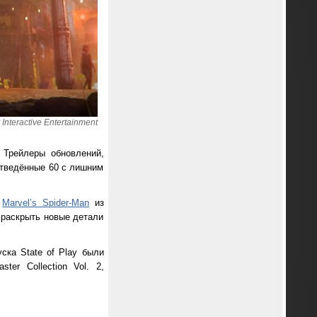
nteractive Entertainment
 Трейлеры обновлений,
отведённые 60 с лишним
и
Marvel’s Spider-Man
из
 раскрыть новые детали
ска State of Play были
ter Collection Vol. 2,