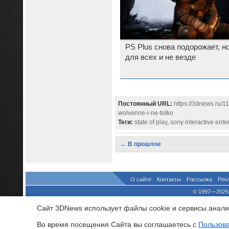
PS Plus снова подорожает, но
для всех и не везде
Постоянный URL:
https://3dnews.ru/1
wolverine-i-ne-tolko
Теги:
state of play
,
sony interactive ente
← В прошлое
О сайте
Контакты
Рассылка
Рек
© 1997—2026 
выдано Федеральной Службо
Сайт 3DNews использует файлы cookie и сервисы аналит
При цитировании докум
росси
Во время посещения Cайта вы соглашаетесь с
Пользов