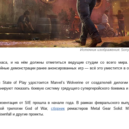
Источник изображения: Sony I
часа, и на нём должны отметиться ведущие студии со всего мира.
ейные демонстрации ранее анонсированных игр — всё это уместится в 
State of Play удостоится Marvel’s Wolverine от создателей дилоги
нируют показать боевую систему грядущего супергеройского боевика и
зентация от SIE прошла в начале года. В рамках февральского выпу
ой трилогии God of War,
сборник
ремастеров Metal Gear Solid: Mas
 Townfall и другие проекты.