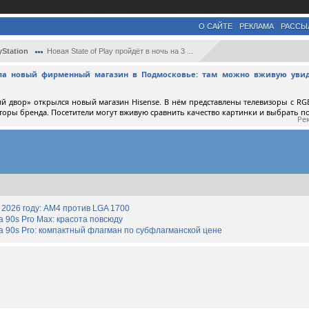
О САЙТЕ
РЕКЛАМА
РАССЫ
yStation
Новая State of Play пройдёт в ночь на 3 ...
ыла новый фирменный магазин в Подмосковье: там можно вживую увид
й двор» открылся новый магазин Hisense. В нём представлены телевизоры с RGB
торы бренда. Посетители могут вживую сравнить качество картинки и выбрать 
Ре
2026 году: AM4 против LGA 1700
90s Pro Max: красота повсюду
 90s Pro: компактный флагман по субфлагманской цене