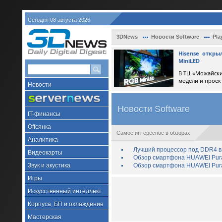
Сегодня 08 августа 2026
3DNews
Новости Software
Pla
Hisense откр
MiniLED
В ТЦ «Можайски
модели и проек
Новости
Новости Software
IT-финансы
Offсянка
Самое интересное в обзорах
Аналитика
Лучший процессор под DDR4 в 
Видеокарты
Обзор смартфона HUAWEI Pura 
Звук и акустика
Обзор смартфона HUAWEI Pura
Игры
Искусственный интеллект
Корпуса, БП и охлаждение
Мастерская