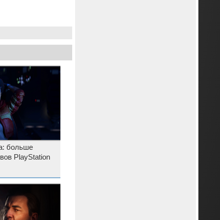
а: больше
ов PlayStation