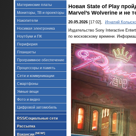
Материнские платы
Новая State of Play про
Marvel’s Wolverine и не 
Мониторы, ТВ и проекторы
Накопители
20.05.2026
[17:02],
Игнатий Колыск
Носимая электроника
Издательство Sony Interactive Enter
по московскому времени. Информац
Ноутбуки и ПК
Периферия
Планшеты
Программное обеспечение
Процессоры и память
Сети и коммуникации
Смартфоны
Умные вещи
Фото и видео
Цифровой автомобиль
RSS/Социальные сети
Рассылка
[NEW!]
Вакансии