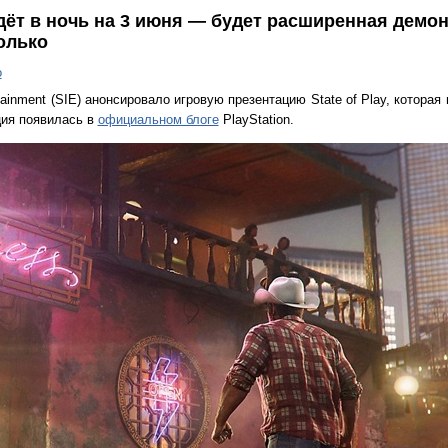
йдёт в ночь на 3 июня — будет расширенная демо
только
о
tainment (SIE) анонсировало игровую презентацию State of Play, которая
ия появилась в
официальном блоге
PlayStation.