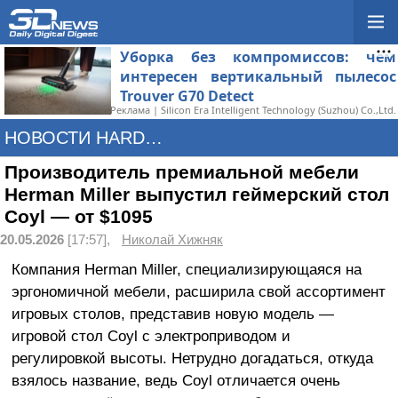
Уборка без компромиссов: чем
интересен вертикальный пылесос
Trouver G70 Detect
Реклама | Silicon Era Intelligent Technology (Suzhou) Co.,Ltd.
НОВОСТИ HARDWARE
Производитель премиальной мебели
Herman Miller выпустил геймерский стол
Coyl — от $1095
20.05.2026
[17:57],
Николай Хижняк
Компания Herman Miller, специализирующаяся на
эргономичной мебели, расширила свой ассортимент
игровых столов, представив новую модель —
игровой стол Coyl с электроприводом и
регулировкой высоты. Нетрудно догадаться, откуда
взялось название, ведь Coyl отличается очень