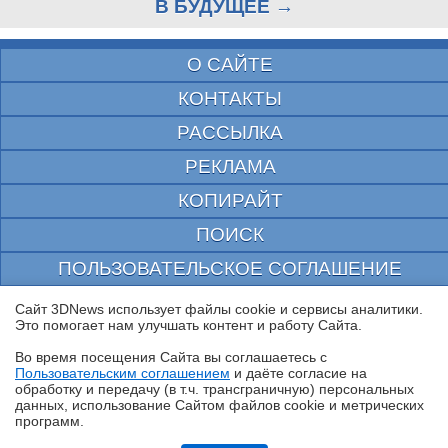
В БУДУЩЕЕ →
О САЙТЕ
КОНТАКТЫ
РАССЫЛКА
РЕКЛАМА
КОПИРАЙТ
ПОИСК
ПОЛЬЗОВАТЕЛЬСКОЕ СОГЛАШЕНИЕ
ЗАЩИЩЕНО CURATOR
Сайт 3DNews использует файлы cookie и сервисы аналитики.
Это помогает нам улучшать контент и работу Cайта.
© 1997—2026 Электронное периодическое издание "3ДНьюс" | Свидетельство о
регистрации СМИ Эл ФС 77-22224
Во время посещения Cайта вы соглашаетесь с
выдано Федеральной Службой по надзору за соблюдением законодательства в сфере
Пользовательским соглашением
и даёте согласие на
массовых коммуникаций и охране культурного наследия
✖
обработку и передачу (в т.ч. трансграничную) персональных
При цитировании документа ссылка на сайт с указанием автора обязательна. Полное
данных, использование Cайтом файлов cookie и метрических
заимствование документа является нарушением
программ.
российского и международного законодательства и возможно только с согласия
редакции 3DNews.
Ryzen и двухранговая DDR5: проверяем комплект G.Skill Trident Z5