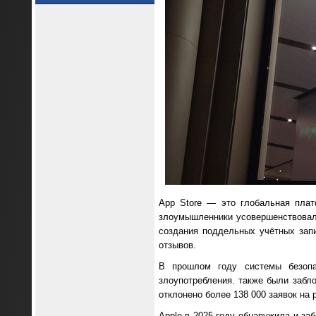
App Store — это глобальная пла
злоумышленники усовершенствовали
создания поддельных учётных зап
отзывов.
В прошлом году системы безопа
злоупотребления. также были забло
отклонено более 138 000 заявок на 
Apple в 2025 году обнаружила и за