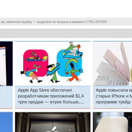
 вы заметили ошибку — выделите ее мышью и нажмите CTRL+ENTER.
ю
Apple App Store обеспечил
Apple повысила 
ю
разработчикам приложений $1,4
старые iPhone и 
трлн продаж — втрое больше,
программе трейд-
чем в 2019 году