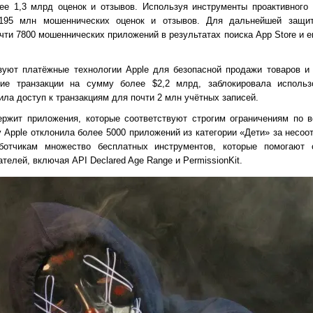
ее 1,3 млрд оценок и отзывов. Используя инструменты проактивного
195 млн мошеннических оценок и отзывов. Для дальнейшей защит
чти 7800 мошеннических приложений в результатах поиска App Store и 
зуют платёжные технологии Apple для безопасной продажи товаров и 
кие транзакции на сумму более $2,2 млрд, заблокировала исполь
ила доступ к транзакциям для почти 2 млн учётных записей.
ержит приложения, которые соответствуют строгим ограничениям по 
у Apple отклонила более 5000 приложений из категории «Дети» за несо
аботчикам множество бесплатных инструментов, которые помогают 
елей, включая API Declared Age Range и PermissionKit.