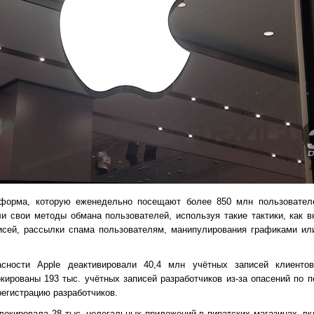
тформа, которую еженедельно посещают более 850 млн пользовател
 свои методы обмана пользователей, используя такие тактики, как в
исей, рассылки спама пользователям, манипулирования графиками ил
сности Apple деактивировали 40,4 млн учётных записей клиенто
кированы 193 тыс. учётных записей разработчиков из-за опасений по 
регистрацию разработчиков.
блокировала 28 тыс. нелегальных приложений в пиратских магазинах, в