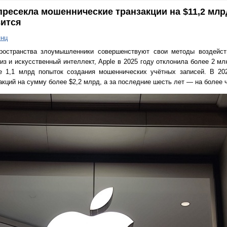
пресекла мошеннические транзакции на $11,2 млр
вится
янц
ространства злоумышленники совершенствуют свои методы воздейст
из и искусственный интеллект, Apple в 2025 году отклонила более 2 м
е 1,1 млрд попыток создания мошеннических учётных записей. В 20
кций на сумму более $2,2 млрд, а за последние шесть лет — на более ч