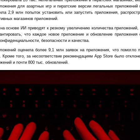
ложения для азартных игр и пиратские версии легальных приложений и
ила 2,9 млн попыток установить или запустить приложения, распрост
тивных магазинов приложений.
на основе ИИ приводят к резкому увеличению количества приложений, 
рантировать, что каждое новое приложение и обновление приложения 
конфиденциальности, безопасности и качества.
иложений оценила более 9,1 млн заявок на приложения, что помогло 
. Кроме того, за несоответствие рекомендациям App Store было отклон
жений и почти 800 тыс. обновлений.