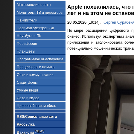
Материнские платы
Apple похвалилась, что 
лет и на этом не остано
Мониторы, ТВ и проекторы
Накопители
20.05.2026
[19:14],
Сергей Сурабек
Носимая электроника
По мере расширения цифрового п
Ноутбуки и ПК
бизнес. Используя экспертный анал
приложения и заблокировала боле
Периферия
потенциально мошеннических транза
Планшеты
Программное обеспечение
Процессоры и память
Сети и коммуникации
Смартфоны
Умные вещи
Фото и видео
Цифровой автомобиль
RSS/Социальные сети
Рассылка
[NEW!]
Вакансии