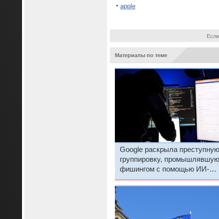
apple
Если
Материалы по теме
Google раскрыла преступну
группировку, промышлявшу
фишингом с помощью ИИ-
сервиса Gemini