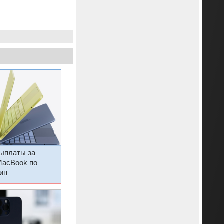
выплаты за
MacBook по
ин