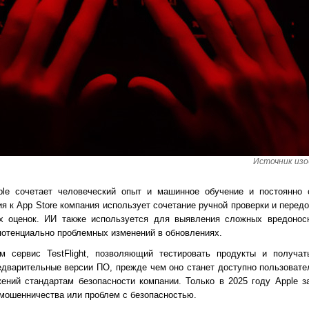
Источник изо
le сочетает человеческий опыт и машинное обучение и постоянно 
я к App Store компания использует сочетание ручной проверки и перед
х оценок. ИИ также используется для выявления сложных вредонос
потенциально проблемных изменений в обновлениях.
ам сервис TestFlight, позволяющий тестировать продукты и получа
едварительные версии ПО, прежде чем оно станет доступно пользовател
жений стандартам безопасности компании. Только в 2025 году Apple з
а мошенничества или проблем с безопасностью.