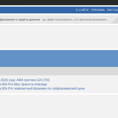
О САЙТЕ
РЕКЛАМА
РАССЫ
фрование и защита данных
Apple похвалилась, что пресекла мошеннич...
2026 году: AM4 против LGA 1700
90s Pro Max: красота повсюду
 90s Pro: компактный флагман по субфлагманской цене