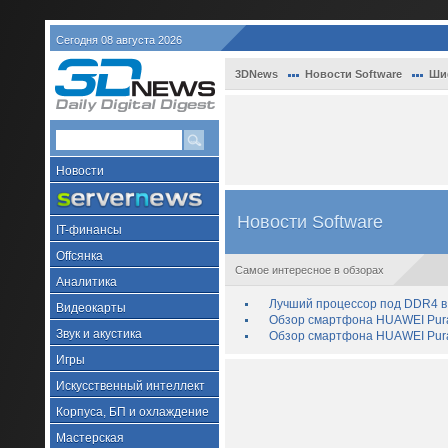
Сегодня 08 августа 2026
3DNews
Новости Software
Ши
Новости
Новости Software
IT-финансы
Offсянка
Самое интересное в обзорах
Аналитика
Лучший процессор под DDR4 в 
Видеокарты
Обзор смартфона HUAWEI Pura 
Звук и акустика
Обзор смартфона HUAWEI Pura
Игры
Искусственный интеллект
Корпуса, БП и охлаждение
Мастерская