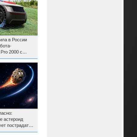
ила в России
бота-
Pro 2000 с
 179 990 рублей
пасно:
е астероид
ует пострадать
мусора