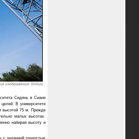
к изображения: Xinhua
рситета Сидянь в Сиане
 целей. В университете
я высотой 75 м. Прежде
тельно малых высотах.
енно набирая высоту и
ч с заданной точностью