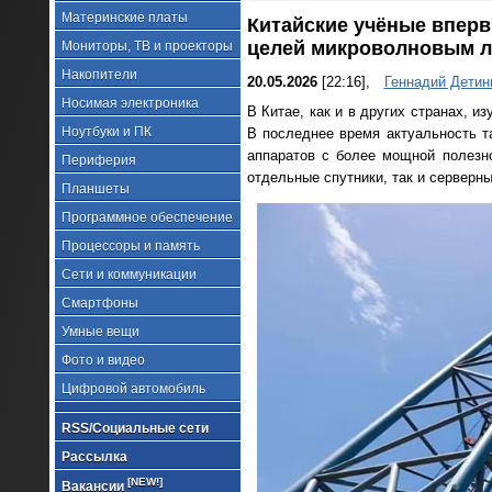
Материнские платы
Китайские учёные вперв
целей микроволновым 
Мониторы, ТВ и проекторы
Накопители
20.05.2026
[22:16],
Геннадий Детин
Носимая электроника
В Китае, как и в других странах, 
Ноутбуки и ПК
В последнее время актуальность т
аппаратов с более мощной полезно
Периферия
отдельные спутники, так и серверны
Планшеты
Программное обеспечение
Процессоры и память
Сети и коммуникации
Смартфоны
Умные вещи
Фото и видео
Цифровой автомобиль
RSS/Социальные сети
Рассылка
[NEW!]
Вакансии