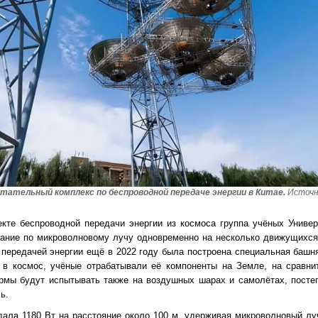
тательный комплекс по беспроводной передаче энергии в Китае.
Источни
оекте беспроводной передачи энергии из космоса группа учёных Униве
тание по микроволновому лучу одновременно на несколько движущихся
 передачей энергии ещё в 2022 году была построена специальная башн
 в космос, учёные отрабатывали её компоненты на Земле, на сравни
рмы будут испытывать также на воздушных шарах и самолётах, постеп
ь.
дала 1180 Вт на расстояние около 100 м, удерживая микроволновый лу