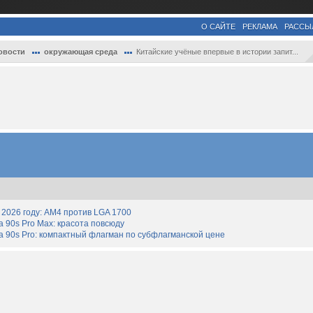
О САЙТЕ
РЕКЛАМА
РАССЫ
овости
окружающая среда
Китайские учёные впервые в истории запит...
2026 году: AM4 против LGA 1700
90s Pro Max: красота повсюду
 90s Pro: компактный флагман по субфлагманской цене