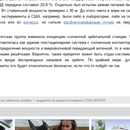
Д передачи составил 20,8 %. Отдельно был испытан режим питания бе
3 Вт стабильной мощности примерно с 30 м. До этого никто в мире не 
е эксперименты в США, например, были либо в лаборатории, либо на п
духа или из
космоса
, но сильно
расфокусированным лучом
на пред
тетская группа изменила концепцию солнечной орбитальной станции.
авлялась как единая геостационарная система с солнечным коллекто
пределения мощности и микроволновой передающей антенной, то в ново
ными решётками. Вероятно, также приоритет может быть отдан системе
то вроде беспроводных заправок на орбите. По крайней мере, 
еты это будет относительно безопасно, если что-то пойдёт не так.
 вы заметили ошибку — выделите ее мышью и нажмите CTRL+ENTER.