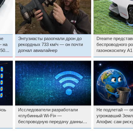
ые
Энтузиасты разогнали дрон до
Dreame представ
— на
рекордных 733 км/ч — он почти
беспроводного ро
 50
догнал авиалайнер
газонокосилку A1 
LiDAR по цене от
язь
Исследователи разработали
Не подлетай — о
«глубинный Wi-Fi» —
угрожавший Земл
беспроводную передачу данных
Апофис сам риск
под землёй на глубину до 100
от космического 