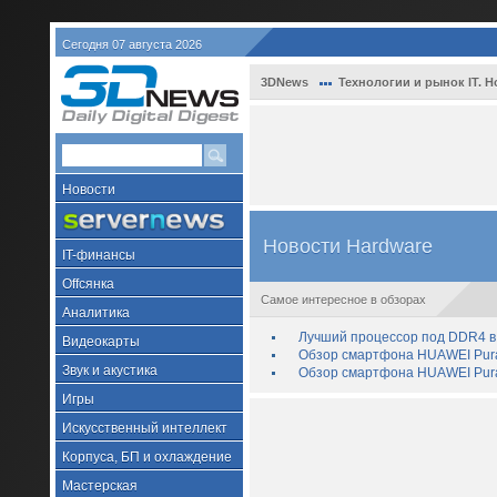
Сегодня 07 августа 2026
3DNews
Технологии и рынок IT. Н
Новости
Новости Hardware
IT-финансы
Offсянка
Самое интересное в обзорах
Аналитика
Лучший процессор под DDR4 в 
Видеокарты
Обзор смартфона HUAWEI Pura 
Звук и акустика
Обзор смартфона HUAWEI Pura
Игры
Искусственный интеллект
Корпуса, БП и охлаждение
Мастерская