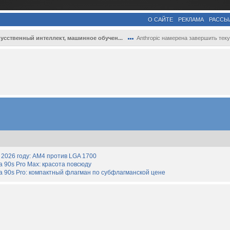
О САЙТЕ
РЕКЛАМА
РАССЫ
усственный интеллект, машинное обучен...
Anthropic намерена завершить текущий ква...
2026 году: AM4 против LGA 1700
90s Pro Max: красота повсюду
 90s Pro: компактный флагман по субфлагманской цене