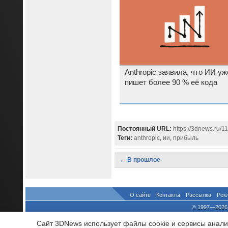
Anthropic заявила, что ИИ уж
пишет более 90 % её кода
Постоянный URL:
https://3dnews.ru/1
Теги:
anthropic
,
ии
,
прибыль
← В прошлое
О сайте
Контакты
Рассылка
Рек
© 1997—2026 
выдано Федеральной Службо
Сайт 3DNews использует файлы cookie и сервисы аналит
При цитировании докум