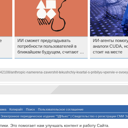
е
ИИ сможет предугадывать
ИИ-агенты помогу
потребности пользователей в
аналоги CUDA, но
ближайшем будущем, считают в
стоит на месте
Anthropic
142108/anthropic-namerena-zavershit-tekushchiy-kvartal-s-pribilyu-vpervie-v-svoey-i
лама
Копирайт
Поиск
Пользовательское соглашение
Электронное периодическое издание "3ДНьюс" | Свидетельство о регистрации СМИ Э
й по надзору за соблюдением законодательства в сфере массовых коммуникаций и о
ики. Это помогает нам улучшать контент и работу Cайта.
ента ссылка на сайт с указанием автора обязательна. Полное заимствование докумен