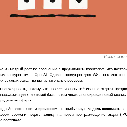
Источник изоб
pic и быстрый рост по сравнению с предыдущим кварталом, что постав
ным конкурентом — OpenAI. Однако, предупреждает WSJ, она может не
щих высоких затрат на вычислительные ресурсы.
а популярность, потому что профессионалы всё больше отдают предпоч
версификации клиентской базы, в том числе анонсировав новый сервис
юридических фирм.
ходе Anthropic, хотя и временном, на прибыльную модель появилась в т
ром времени подать заявку на первичное размещение акций (IPO)
е поступало.