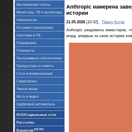
Материнские платы
Anthropic намерена зав
истории
Мониторы, ТВ и проекторы
Накопители
21.05.2026
[10:42],
Павел Котов
Носимая электроника
Anthropic уведомила инвесторов, ч
Ноутбуки и ПК
млрд; впервые за свою историю ко
Периферия
Планшеты
Программное обеспечение
Процессоры и память
Сети и коммуникации
Смартфоны
Умные вещи
Фото и видео
Цифровой автомобиль
RSS/Социальные сети
Рассылка
[NEW!]
Вакансии