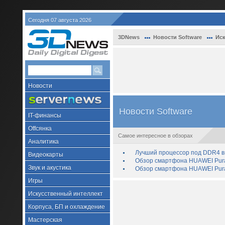
Сегодня 07 августа 2026
3DNews
Новости Software
Иск
Новости
Новости Software
IT-финансы
Offсянка
Самое интересное в обзорах
Аналитика
Лучший процессор под DDR4 в 
Видеокарты
Обзор смартфона HUAWEI Pura 
Звук и акустика
Обзор смартфона HUAWEI Pura
Игры
Искусственный интеллект
Корпуса, БП и охлаждение
Мастерская