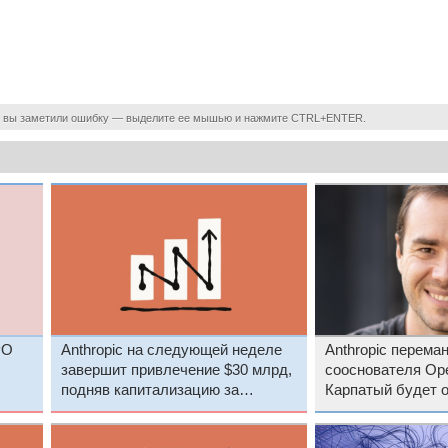
 вы заметили ошибку — выделите ее мышью и нажмите CTRL+ENTER.
PO
Anthropic на следующей неделе
Anthropic перема
завершит привлечение $30 млрд,
сооснователя Op
подняв капитализацию за
Карпатый будет о
пределы $900 млрд и обойдя
OpenAI