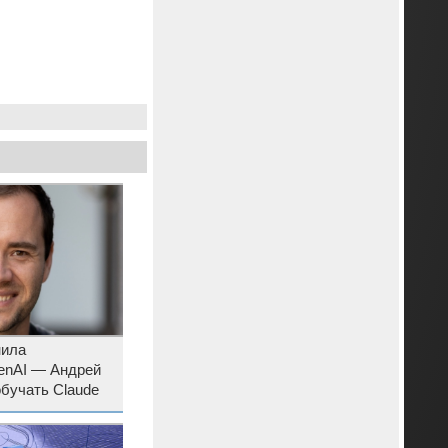
нила
enAI — Андрей
бучать Claude