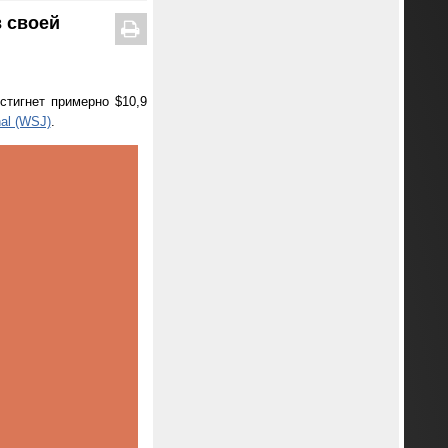
 своей
стигнет примерно $10,9
nal (WSJ)
.