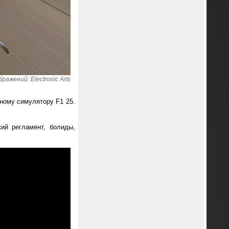
ражений: Electronic Arts
ному симулятору F1 25.
ий регламент, болиды,