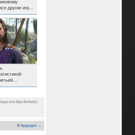
пиковому
все другие игры
сь
татистикой
ретьей
’s Gate 3
luyu-eru-dlya-formuli1-
В будущее →