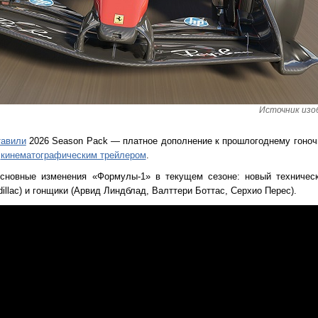
Источник изоб
тавили
2026 Season Pack — платное дополнение к прошлогоднему гоноч
м
кинематографическим трейлером
.
сновные изменения «Формулы-1» в текущем сезоне: новый техническ
dillac) и гонщики (Арвид Линдблад, Валттери Боттас, Серхио Перес).