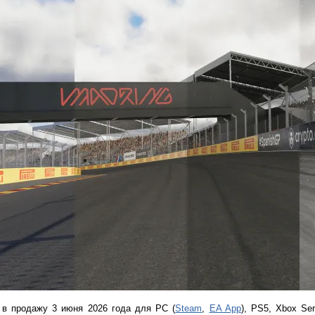
 в продажу 3 июня 2026 года для PC (
Steam
,
EA App
), PS5, Xbox Se