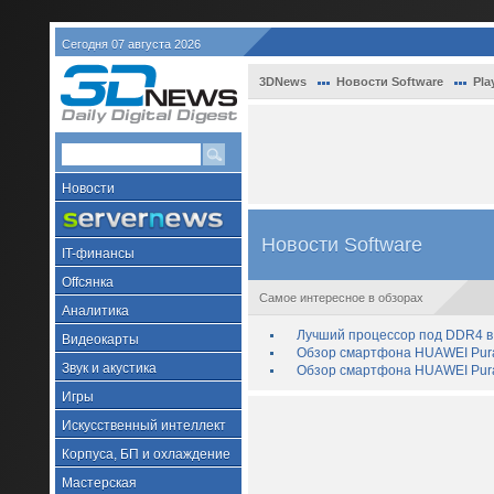
Сегодня 07 августа 2026
3DNews
Новости Software
Pla
Новости
Новости Software
IT-финансы
Offсянка
Самое интересное в обзорах
Аналитика
Лучший процессор под DDR4 в 
Видеокарты
Обзор смартфона HUAWEI Pura 
Звук и акустика
Обзор смартфона HUAWEI Pura
Игры
Искусственный интеллект
Корпуса, БП и охлаждение
Мастерская