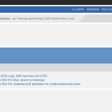
О САЙТЕ
РЕКЛАМА
РАССЫ
yStation
Платное дополнение 2026 Season Pack отпр...
2026 году: AM4 против LGA 1700
90s Pro Max: красота повсюду
 90s Pro: компактный флагман по субфлагманской цене