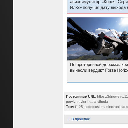
авиасимулятор «Корея. Сери
Ил-2» получил дату выхода 
раннем доступе
По проторенной дорожке: кри
вынесли вердикт Forza Horiz
Постоянный URL:
https://3dnews.ru/1
perviy-treyler-i-data-vihoda
Теги:
f1 25
,
codemasters
,
electronic arts
← В прошлое