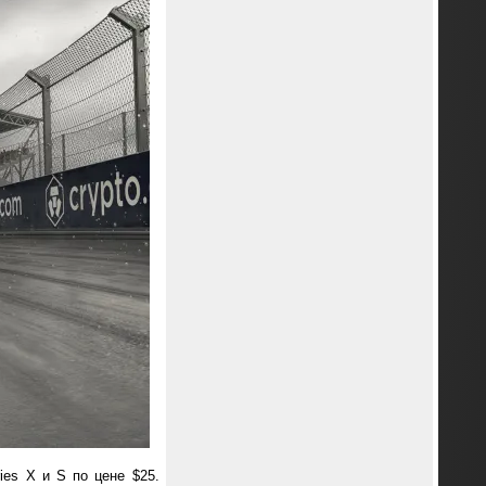
ries X и S по цене $25.