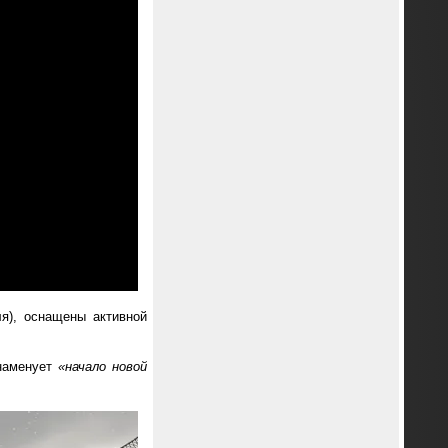
ля), оснащены активной
знаменует
«начало новой