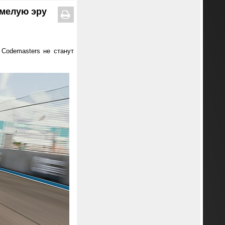
смелую эру
 Codemasters не станут