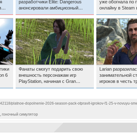
я
разработчики Elite: Dangerous
уже обогнала по 
в
анонсировали амбициозный
онлайну в Steam 
симулятор зоопарков Planet Zoo 2
Xbox
тики
Фанаты смогут подарить свою
Larian разразила
on 6
внешность персонажам игр
занимательной с
PlayStation, начиная с Gran
игроков в честь т
Turismo 7 — Sony анонсировала
годовщины Baldur
программу The Playerbase
142118/platnoe-dopolnenie-2026-season-pack-otpravit-igrokov-f1-25-v-novuyu-sme
,
гоночный симулятор