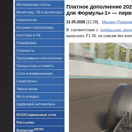
Материнские платы
Платное дополнение 202
для Формулы-1» — перв
Мониторы, ТВ и проекторы
Накопители
21.05.2026
[12:28],
Михаил Романо
Носимая электроника
В соответствии с
ноябрьским анон
Ноутбуки и ПК
выпускать F1 26, но совсем без кон
Периферия
Планшеты
Программное обеспечение
Процессоры и память
Сети и коммуникации
Смартфоны
Умные вещи
Фото и видео
Цифровой автомобиль
RSS/Социальные сети
Рассылка
[NEW!]
Вакансии