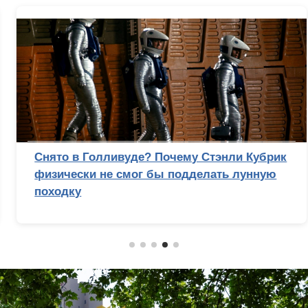
Снято в Голливуде? Почему Стэнли Кубрик
физически не смог бы подделать лунную
походку