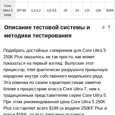
Core
Ultra 5
6P+8E
4,2-5,2
3,6-4,6
26
24
125
159
$309
245K
Описание тестовой системы и
#
⇡
методики тестирования
Подобрать достойных соперников для Core Ultra 5
250K Plus оказалось не так просто, как может
показаться на первый взгляд. Выпуская этот
процессор, Intel фактически разрушила привычную
иерархию внутри собственного модельного ряда.
Эта новинка по своим характеристикам заметно
ближе к процессорам класса Core Ultra 7, чем к
традиционным представителям серии Core Ultra 5.
При этом рекомендованная цена Core Ultra 5 250K
Plus составляет всего $199 (а модели 250KF Plus и
вовсе $184), то есть Intel явно пытается