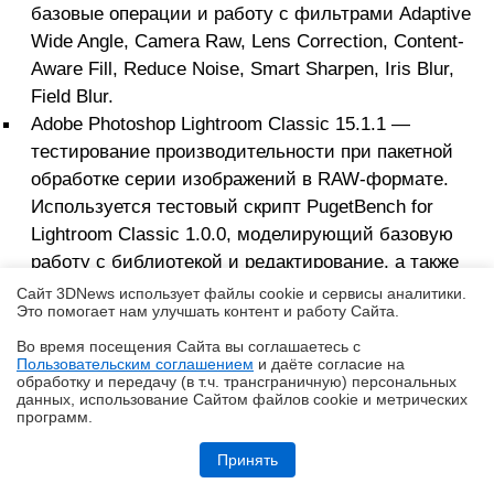
базовые операции и работу с фильтрами Adaptive
Wide Angle, Camera Raw, Lens Correction, Content-
Aware Fill, Reduce Noise, Smart Sharpen, Iris Blur,
Field Blur.
Adobe Photoshop Lightroom Classic 15.1.1 —
тестирование производительности при пакетной
обработке серии изображений в RAW-формате.
Используется тестовый скрипт PugetBench for
Lightroom Classic 1.0.0, моделирующий базовую
работу с библиотекой и редактирование, а также
импорт/экспорт, Smart Preview, создание панорам и
Сайт 3DNews использует файлы cookie и сервисы аналитики.
Это помогает нам улучшать контент и работу Cайта.
HDR-изображений.
Adobe Premiere Pro 2024 24.5.0 — тестирование
Во время посещения Cайта вы соглашаетесь с
Пользовательским соглашением
и даёте согласие на
производительности при редактировании видео.
✖
обработку и передачу (в т.ч. трансграничную) персональных
Используется тестовый скрипт PugetBench for
данных, использование Cайтом файлов cookie и метрических
программ.
Premiere Pro 2.0.1, моделирующий редактирование
Обзор игрового ноутбука ASUS ROG Zephyrus G14 GU405: пример
4K-роликов в разных форматах, применение к ним
удачной погони за двумя зайцами
Принять
различных эффектов и итоговый рендер для