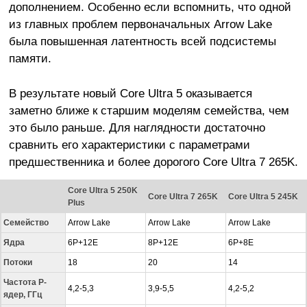
дополнением. Особенно если вспомнить, что одной
из главных проблем первоначальных Arrow Lake
была повышенная латентность всей подсистемы
памяти.
В результате новый Core Ultra 5 оказывается
заметно ближе к старшим моделям семейства, чем
это было раньше. Для наглядности достаточно
сравнить его характеристики с параметрами
предшественника и более дорогого Core Ultra 7 265K.
Core Ultra 5 250K
Core Ultra 7 265K
Core Ultra 5 245K
Plus
Семейство
Arrow Lake
Arrow Lake
Arrow Lake
Ядра
6P+12E
8P+12E
6P+8E
Потоки
18
20
14
Частота P-
4,2-5,3
3,9-5,5
4,2-5,2
ядер, ГГц