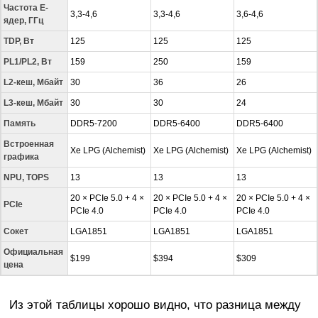
Частота E-
3,3-4,6
3,3-4,6
3,6-4,6
ядер, ГГц
TDP, Вт
125
125
125
PL1/PL2, Вт
159
250
159
L2-кеш, Мбайт
30
36
26
L3-кеш, Мбайт
30
30
24
Память
DDR5-7200
DDR5-6400
DDR5-6400
Встроенная
Xe LPG (Alchemist)
Xe LPG (Alchemist)
Xe LPG (Alchemist)
графика
NPU, TOPS
13
13
13
20 × PCIe 5.0 + 4 ×
20 × PCIe 5.0 + 4 ×
20 × PCIe 5.0 + 4 ×
PCIe
PCIe 4.0
PCIe 4.0
PCIe 4.0
Сокет
LGA1851
LGA1851
LGA1851
Официальная
$199
$394
$309
цена
Из этой таблицы хорошо видно, что разница между