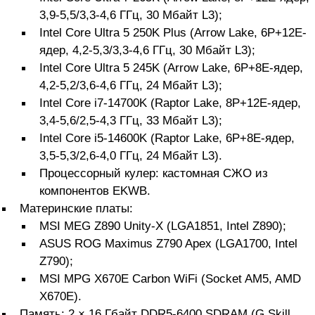
3,9-5,5/3,3-4,6 ГГц, 30 Мбайт L3);
Intel Core Ultra 5 250K Plus (Arrow Lake, 6P+12E-
ядер, 4,2-5,3/3,3-4,6 ГГц, 30 Мбайт L3);
Intel Core Ultra 5 245K (Arrow Lake, 6P+8E-ядер,
4,2-5,2/3,6-4,6 ГГц, 24 Мбайт L3);
Intel Core i7-14700K (Raptor Lake, 8P+12E-ядер,
3,4-5,6/2,5-4,3 ГГц, 33 Мбайт L3);
Intel Core i5-14600K (Raptor Lake, 6P+8E-ядер,
3,5-5,3/2,6-4,0 ГГц, 24 Мбайт L3).
Процессорный кулер: кастомная СЖО из
компонентов EKWB.
Материнские платы:
MSI MEG Z890 Unity-X (LGA1851, Intel Z890);
ASUS ROG Maximus Z790 Apex (LGA1700, Intel
Z790);
MSI MPG X670E Carbon WiFi (Socket AM5, AMD
X670E).
Память: 2 × 16 Гбайт DDR5-6400 SDRAM (G.Skill