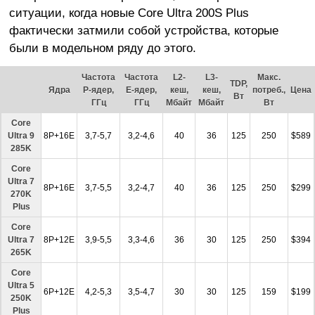
ситуации, когда новые Core Ultra 200S Plus
фактически затмили собой устройства, которые
были в модельном ряду до этого.
Частота
Частота
L2-
L3-
Макс.
TDP,
Ядра
P-ядер,
E-ядер,
кеш,
кеш,
потреб.,
Цена
Вт
ГГц
ГГц
Мбайт
Мбайт
Вт
Core
Ultra 9
8P+16E
3,7-5,7
3,2-4,6
40
36
125
250
$589
285K
Core
Ultra 7
8P+16E
3,7-5,5
3,2-4,7
40
36
125
250
$299
270K
Plus
Core
Ultra 7
8P+12E
3,9-5,5
3,3-4,6
36
30
125
250
$394
265K
Core
Ultra 5
6P+12E
4,2-5,3
3,5-4,7
30
30
125
159
$199
250K
Plus