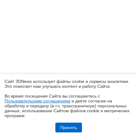
Сайт 3DNews использует файлы cookie и сервисы аналитики.
Это помогает нам улучшать контент и работу Cайта.
Во время посещения Cайта вы соглашаетесь с
Пользовательским соглашением
и даёте согласие на
✖
обработку и передачу (в т.ч. трансграничную) персональных
данных, использование Cайтом файлов cookie и метрических
программ.
Обзор ультрабука ASUS Zenbook A16 (UX3607OA) с Copilot+ PC: ИИ
на марше
Принять