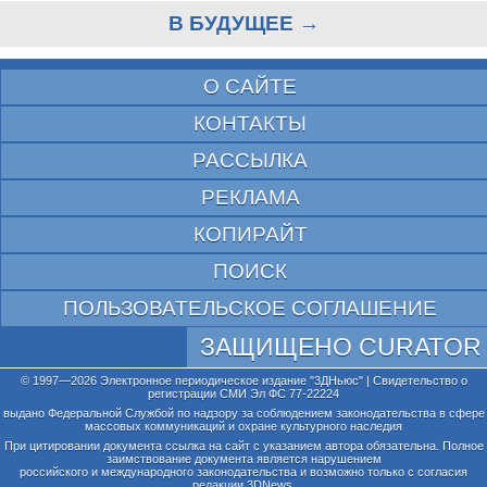
В БУДУЩЕЕ →
О САЙТЕ
КОНТАКТЫ
РАССЫЛКА
РЕКЛАМА
КОПИРАЙТ
ПОИСК
ПОЛЬЗОВАТЕЛЬСКОЕ СОГЛАШЕНИЕ
ЗАЩИЩЕНО CURATOR
© 1997—2026 Электронное периодическое издание "3ДНьюс" | Свидетельство о
регистрации СМИ Эл ФС 77-22224
выдано Федеральной Службой по надзору за соблюдением законодательства в сфере
массовых коммуникаций и охране культурного наследия
При цитировании документа ссылка на сайт с указанием автора обязательна. Полное
заимствование документа является нарушением
российского и международного законодательства и возможно только с согласия
редакции 3DNews.