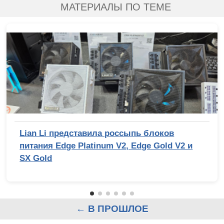
МАТЕРИАЛЫ ПО ТЕМЕ
Lian Li представила россыпь блоков
питания Edge Platinum V2, Edge Gold V2 и
SX Gold
← В ПРОШЛОЕ