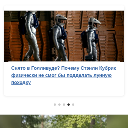
Снято в Голливуде? Почему Стэнли Кубрик
физически не смог бы подделать лунную
походку