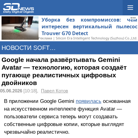
Уборка без компромиссов: чем
интересен вертикальный пылесос
Trouver G70 Detect
Реклама | Silicon Era Intelligent Technology (Suzhou) Co.,Ltd.
НОВОСТИ SOFTWARE
Google начала развёртывать Gemini
Avatar — технологию, которая создаёт
пугающе реалистичных цифровых
двойников
05.06.2026
[10:18],
Павел Котов
В приложении Google Gemini
появилась
основанная
на искусственном интеллекте функция Avatar —
пользователи сервиса теперь могут создавать
собственные цифровые копии, которые выглядят
чрезвычайно реалистично.