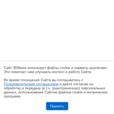
Сайт 3DNews использует файлы cookie и сервисы аналитики.
Это помогает нам улучшать контент и работу Cайта.
Во время посещения Cайта вы соглашаетесь с
Пользовательским соглашением
и даёте согласие на
✖
обработку и передачу (в т.ч. трансграничную) персональных
данных, использование Cайтом файлов cookie и метрических
программ.
Обзор и тестирование неттопа MSI PRO DP10 A14MG: маленький, но
очень производительный
Принять