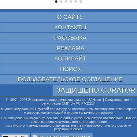
О САЙТЕ
КОНТАКТЫ
РАССЫЛКА
РЕКЛАМА
КОПИРАЙТ
ПОИСК
ПОЛЬЗОВАТЕЛЬСКОЕ СОГЛАШЕНИЕ
ЗАЩИЩЕНО CURATOR
© 1997—2026 Электронное периодическое издание "3ДНьюс" | Свидетельство о
регистрации СМИ Эл ФС 77-22224
выдано Федеральной Службой по надзору за соблюдением законодательства в сфере
массовых коммуникаций и охране культурного наследия
При цитировании документа ссылка на сайт с указанием автора обязательна. Полное
заимствование документа является нарушением
российского и международного законодательства и возможно только с согласия
редакции 3DNews.