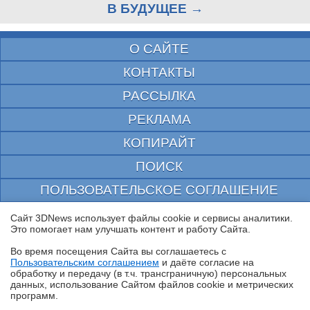
В БУДУЩЕЕ →
О САЙТЕ
КОНТАКТЫ
РАССЫЛКА
РЕКЛАМА
КОПИРАЙТ
ПОИСК
ПОЛЬЗОВАТЕЛЬСКОЕ СОГЛАШЕНИЕ
ЗАЩИЩЕНО CURATOR
Сайт 3DNews использует файлы cookie и сервисы аналитики.
Это помогает нам улучшать контент и работу Cайта.
© 1997—2026 Электронное периодическое издание "3ДНьюс" | Свидетельство о
регистрации СМИ Эл ФС 77-22224
Во время посещения Cайта вы соглашаетесь с
выдано Федеральной Службой по надзору за соблюдением законодательства в сфере
Пользовательским соглашением
и даёте согласие на
массовых коммуникаций и охране культурного наследия
✖
обработку и передачу (в т.ч. трансграничную) персональных
При цитировании документа ссылка на сайт с указанием автора обязательна. Полное
данных, использование Cайтом файлов cookie и метрических
заимствование документа является нарушением
программ.
российского и международного законодательства и возможно только с согласия
редакции 3DNews.
Обзор игрового QD-OLED WQHD-монитора Acer Predator X27U W1: