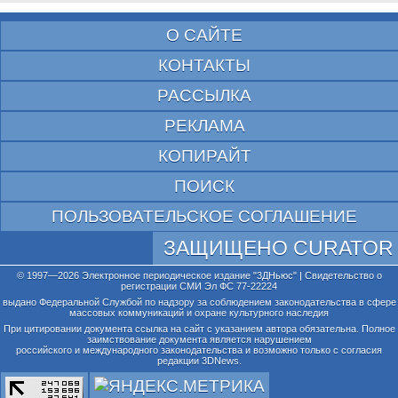
О САЙТЕ
КОНТАКТЫ
РАССЫЛКА
РЕКЛАМА
КОПИРАЙТ
ПОИСК
ПОЛЬЗОВАТЕЛЬСКОЕ СОГЛАШЕНИЕ
ЗАЩИЩЕНО CURATOR
© 1997—2026 Электронное периодическое издание "3ДНьюс" | Свидетельство о
регистрации СМИ Эл ФС 77-22224
выдано Федеральной Службой по надзору за соблюдением законодательства в сфере
массовых коммуникаций и охране культурного наследия
При цитировании документа ссылка на сайт с указанием автора обязательна. Полное
заимствование документа является нарушением
российского и международного законодательства и возможно только с согласия
редакции 3DNews.