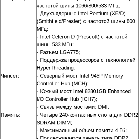
частотой шины 1066/800/533 МГц;
- Двухъядерные Intel Pentium (XE/D)
(Smithfield/Presler) с частотой шины 800
МГц;
- Intel Celeron D (Prescott) с частотой
шины 533 МГц;
- Разъем LGA775;
- Поддержка процессоров с технологией
HyperThreading.
Чипсет:
- Северный мост Intel 945P Memory
Controller Hub (MCH);
- Южный мост Intel 82801GB Enhanced
I/O Controller Hub (ICH7);
- Связь между мостами: DMI.
Память:
- Четыре 240-контактных слота для DDR2
SDRAM DIMM;
- Максимальный объем памяти 4 Гб;
- Поддерживается память типа DDR2