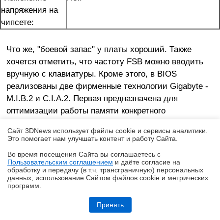
напряжения на
чипсете:
Что же, "боевой запас" у платы хороший. Также
хочется отметить, что частоту FSB можно вводить
вручную с клавиатуры. Кроме этого, в BIOS
реализованы две фирменные технологии Gigabyte -
M.I.B.2 и C.I.A.2. Первая предназначена для
оптимизации работы памяти конкретного
производителя. Впрочем, толку от нее мало.
Сайт 3DNews использует файлы cookie и сервисы аналитики.
Это помогает нам улучшать контент и работу Cайта.
Во время посещения Cайта вы соглашаетесь с
Пользовательским соглашением
и даёте согласие на
✖
обработку и передачу (в т.ч. трансграничную) персональных
данных, использование Cайтом файлов cookie и метрических
программ.
Обзор игрового Tandem WOLED-монитора ASUS ROG Strix OLED
XG27AQWMG: запланированный апгрейд
Принять