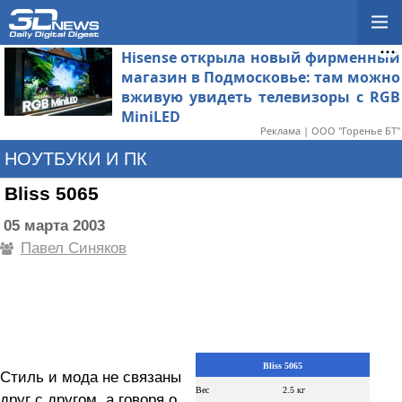
Hisense открыла новый фирменный
магазин в Подмосковье: там можно
вживую увидеть телевизоры с RGB
MiniLED
Реклама | ООО "Горенье БТ"
НОУТБУКИ И ПК
Bliss 5065
05 марта 2003
Павел Синяков
Bliss 5065
Стиль и мода не связаны
Вес
2.5 кг
друг с другом, а говоря о