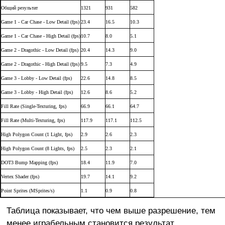
Общий результат
1321
931
582
Game 1 - Car Chase - Low Detail (fps)
23.4
16.5
10.3
Game 1 - Car Chase - High Detail (fps)
10.7
8.0
5.1
Game 2 - Dragothic - Low Detail (fps)
20.4
14.3
9.0
Game 2 - Dragothic - High Detail (fps)
9.5
7.3
4.9
Game 3 - Lobby - Low Detail (fps)
22.6
14.8
8.5
Game 3 - Lobby - High Detail (fps)
12.6
8.6
5.2
Fill Rate (Single-Texturing, fps)
66.9
66.1
64.7
Fill Rate (Multi-Texturing, fps)
117.9
117.1
112.5
High Polygon Count (1 Light, fps)
2.9
2.6
2.3
High Polygon Count (8 Lights, fps)
2.5
2.3
2.1
DOT3 Bump Mapping (fps)
18.4
11.9
7.0
Vertex Shader (fps)
19.7
14.1
9.2
Point Sprites (MSprites/s)
1.1
0.9
0.8
Таблица показывает, что чем выше разрешение, тем
менее играбельным становится результат.