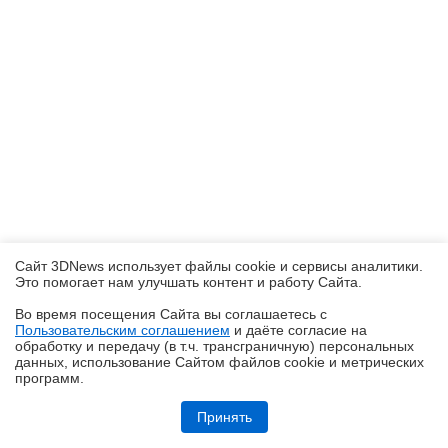
Сайт 3DNews использует файлы cookie и сервисы аналитики.
Это помогает нам улучшать контент и работу Cайта.
Во время посещения Cайта вы соглашаетесь с
Пользовательским соглашением
и даёте согласие на
✖
обработку и передачу (в т.ч. трансграничную) персональных
данных, использование Cайтом файлов cookie и метрических
программ.
Обзор блока питания Chieftec Stealth (SPX-1000-FC)
Принять