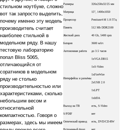
Размеры
326x258x32/25 мм
стильном ноутбуке, сложно
Матрица
15", 1400x1050
вот так запросто выделить,
почему именно эту модель
Процессор
Pentium4-M 1.8 ГГц
производитель считает
Память
512 Mb DDR2100
наиболее стильной в
Жесткий диск
40 Gb, 5400 rpm
модельном ряду. В нашу
Батарея
3600 мАч
тестовую лабораторию
Автономная работа
до 3.5 часов
попал Bliss 5065,
1xVGA DB15
отличающийся от
1xS-Video
соратников в модельном
1xFireWire
ряду не столько
Интерфейсы и разъёмы
2xUSB 2.0
производительностью или
1xLPT
характеристиками, сколько
1xIrDA
небольшим весом и
Выход на ТВ
есть, S-Video
относительной
S/PDIF
нет
компактностью. Говоря о
размерах, здесь мы имеем
Оптический привод
есть, DVD/CD-RW
ввиду прежде всего
Встроенный флоп
нет