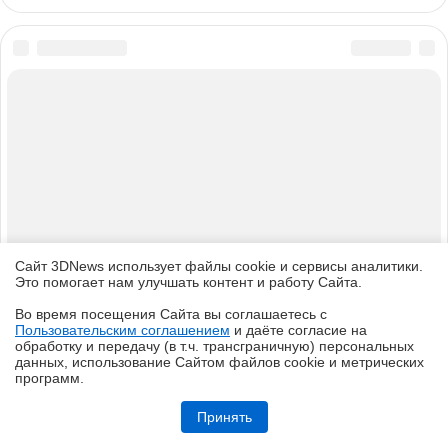
Сайт 3DNews использует файлы cookie и сервисы аналитики.
Это помогает нам улучшать контент и работу Cайта.
Во время посещения Cайта вы соглашаетесь с
Пользовательским соглашением
и даёте согласие на
✖
обработку и передачу (в т.ч. трансграничную) персональных
данных, использование Cайтом файлов cookie и метрических
программ.
Обзор системы жидкостного охлаждения MSI MEG CoreLiquid E15
360: экран-водопад теперь и на СЖО
Принять