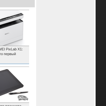
I PixLab X1:
что первый