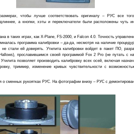
азмерах, чтобы лучше соответствовать оригиналу – РУС все того
длиннее, а кнопки, хэты и переключатели были расположены чуть ин
на в таких играх, как X-Plane, FS-2000, и Falcon 4.0. Точность управле
миналась программа калибровки – да-да, несмотря на наличие процеду
и не стали ей доверять. Утилита калибровки войдет в пакет ПО, ра
Hallows), прославившимся своей программой Fox 2 Pro (не путать с н
 Утилита позволяет производить калибровку всех осей, включая назнач
тровку, триммер, изменение кривых чувствительности с возможность
 о сменных рукоятках РУС. На фотографии внизу – РУС с демонтирован