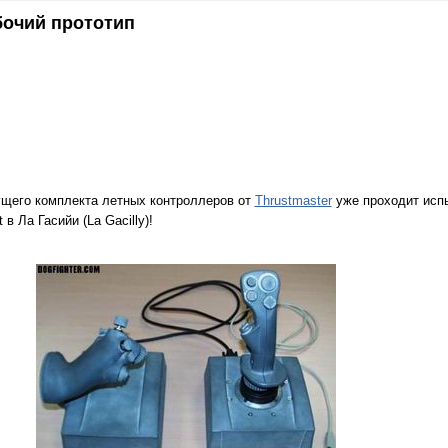
бочий прототип
ущего комплекта летных контроллеров от
Thrustmaster
уже проходит исп
в Ла Гасийи (La Gacilly)!