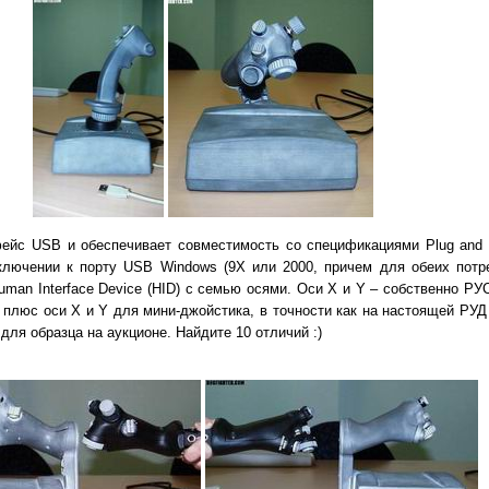
фейс USB и обеспечивает совместимость со спецификациями Plug and 
ключении к порту USB Windows (9X или 2000, причем для обеих потре
man Interface Device (HID) с семью осями. Оси X и Y – собственно РУС
плюс оси X и Y для мини-джойстика, в точности как на настоящей РУД F
 для образца на аукционе. Найдите 10 отличий :)