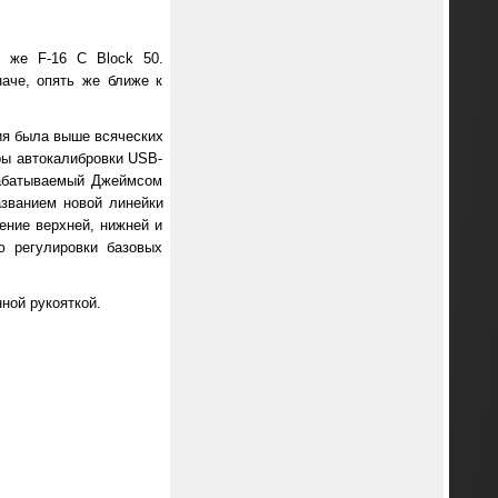
 же F-16 С Block 50.
аче, опять же ближе к
ния была выше всяческих
ры автокалибровки USB-
зрабатываемый Джеймсом
азванием новой линейки
ение верхней, нижней и
ю регулировки базовых
ной рукояткой.