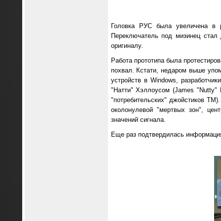
Головка РУС была увеличена в р
Переключатель под мизинец стал 
оригиналу.
Работа прототипа была протестирова
похвал. Кстати, недаром выше упо
устройств в Windows, разработчик
"Натти" Хэллоусом (James "Nutty" 
"потребительских" джойстиков ТМ).
околонулевой "мертвых зон", цен
значений сигнала.
Еще раз подтвердилась информация