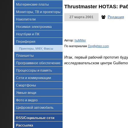
Материнские платы
Thrustmaster HOTAS: Ра
Мониторы, ТВ и проекторы
Редакция
27 марта 2001
Накопители
Носимая электроника
Ноутбуки и ПК
Автор:
huMMer
Периферия
По материалам
Dogfighter.com
Принтеры, МФУ, Факсы
Планшеты
Итак, первый рабочий прототип буд
исследовательском центре Guillemot 
Программное обеспечение
Процессоры и память
Сети и коммуникации
Смартфоны
Умные вещи
Фото и видео
Цифровой автомобиль
RSS/Социальные сети
Рассылка