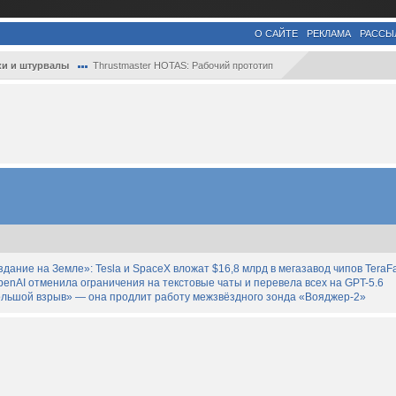
О САЙТЕ
РЕКЛАМА
РАССЫ
и и штурвалы
Thrustmaster HOTAS: Рабочий прототип
дание на Земле»: Tesla и SpaceX вложат $16,8 млрд в мегазавод чипов TeraF
enAI отменила ограничения на текстовые чаты и перевела всех на GPT-5.6
льшой взрыв» — она продлит работу межзвёздного зонда «Вояджер-2»