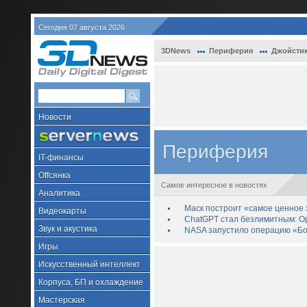
Сегодня 07 августа 2026
3DNews
Периферия
Джойстик
Новости
Периферия
IT-финансы
Offсянка
Самое интересное в новостях
Аналитика
Маск построит «самое ценное з
Видеокарты
ChatGPT стал безлимитным: Op
Звук и акустика
NASA запустило операцию «Бо
Игры
Искусственный интеллект
Корпуса, БП и охлаждение
Мастерская