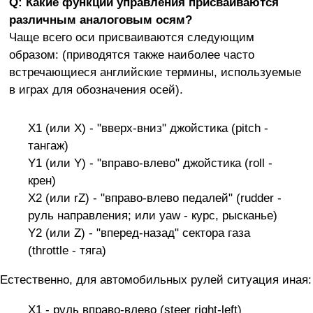
Q: Какие функции управления присваиваются
различным аналоговым осям?
Чаще всего оси присваиваются следующим
образом: (приводятся также наиболее часто
встречающиеся английские термины, используемые
в играх для обозначения осей).
X1 (или Х) - "вверх-вниз" джойстика (pitch -
тангаж)
Y1 (или Y) - "вправо-влево" джойстика (roll -
крен)
Х2 (или rZ) - "вправо-влево педалей" (rudder -
руль направления; или yaw - курс, рысканье)
Y2 (или Z) - "вперед-назад" сектора газа
(throttle - тяга)
Естественно, для автомобильных рулей ситуация иная:
X1 - руль вправо-влево (steer right-left)