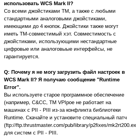
использовать WCS Mark II?
Со всеми джойстиками TM, а также с любыми
стандартными аналоговыми джойстиками,
имеющими до 4 кнопок. Джойстики также могут
иметь TM-совместимый хэт. Совместимость с
джойстиками, использующими нестандартные
цифровые или аналоговыые интерфейсы, не
гарантируется.
Q: Почему я не могу загрузить файл настроек в
WCS Mark II? Я получаю сообщение "Runtime
Error".
Вы используете старое программное обеспечение
(например, C&CC, TM VPIрое не работает на
машинах с PII - PIII из-за конфликта библиотеки
Runtime. Скачайте и установите специальный патч
(ftp://ftp.thrustmaster.com/pub/library/p2fixes/mk2rt200.e
для систем с PII - PIII.