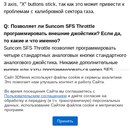
3 axis, "X" buttons stick, так как это может привести к
проблемам с калибровкой сектора газа.
Q: Позволяет ли Suncom SFS Throttle
программировать внешние джойстики? Если да,
то какие и что именно?
Suncom SFS Throttle позволяет программировать
четыре стандартных аналоговых кнопки стандартного
аналогового джойстика. Никакие дополнительные
кнопки или хэты программироваться через SFS
Throttle не могут.
Сайт 3DNews использует файлы cookie и сервисы аналитики.
Это помогает нам улучшать контент и работу Cайта.
Q: А могут ли кнопки джойстика работать в
Во время посещения Cайта вы соглашаетесь с
Пользовательским соглашением
и даёте согласие на
✖
обычном, аналоговом режиме?
обработку и передачу (в т.ч. трансграничную) персональных
данных, использование Cайтом файлов cookie и метрических
Да, могут. Для этого достаточно выключить режим
программ.
перехвата сигнала аналоговых кнопок джойстика
Обзор Infinix SMART 20: каким может быть бюджетный смартфон в
(крайняя левая кнопка на основании сектора газа,
эпоху оперативного кризиса?
Принять
светодиод погашен), и 4 кнопки джойстика буду