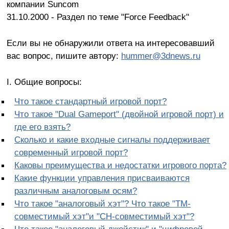
компании Suncom
31.10.2000 - Раздел по теме "Force Feedback"
Если вы не обнаружили ответа на интересовавший
вас вопрос, пишите автору:
hummer@3dnews.ru
I. Общие вопросы:
Что такое стандартный игровой порт?
Что такое "Dual Gameport" (двойной игровой порт) и
где его взять?
Сколько и какие входные сигналы поддерживает
современный игровой порт?
Каковы преимущества и недостатки игрового порта?
Какие функции управления присваиваются
различным аналоговым осям?
Что такое "аналоговый хэт"? Что такое "ТМ-
совместимый хэт"и "СН-совместимый хэт"?
Что такое "аналоговый джойстик" и "цифровой