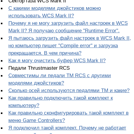
Сектор газа WCS Mark II
С какими моделями джойстиков можно
использовать WCS Mark II?
Почему я не могу загрузить файл настроек в WCS
Mark II? Я получаю сообщение "Runtime Error".
Я пытаюсь загрузить файл настроек в WCS Mark II,
но компьютер пишет "Compile error" и загрузка
прекращается. В чем причина?
Как я могу очистить буфер WCS Mark II?
Педали Thrustmaster RCS
Совместимы ли педали TM RCS с другими
моделями джойстиков?
Сколько осей используются педалями ТМ и какие?
Как правильно подключить такой комплект к
компьютеру?
Как правильно сконфигурировать такой комплект в
меню Game Controllers?
Я подключил такой комплект. Почему не работает