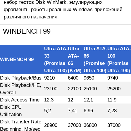
набор тестов Disk WinMark, эмулирующих
фрагменты работы реальных Windows-приложений
различного назначения.
WINBENCH 99
Ultra ATA-
Ultra
Ultra ATA-
Ultra ATA-
33
ATA-
66
100
WINBENCH 99
(Promise
66
(Promise
(Promise
Ultra-100)
(K7M)
Ultra-100)
Ultra-100)
Disk Playback/Bus
9210
6400
9650
9740
Disk Playback/HE,
23100
22100
25100
25200
Overall
Disk Access Time
12,3
12
12,1
11,9
Disk CPU
5,2
7,41
6,96
7,23
Utilization
Disk Transfer Rate,
28900
37000
36800
37000
Beginning, Mb/sec