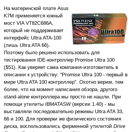
На материнской плате Asus
K7M применяется южный
мост VIA VT82C686A,
который не поддерживает
интерфейс Ultra ATA-100
(лишь Ultra ATA 66).
Поэтому было решено использовать для
тестирования IDE-контроллер Promise Ultra 100
($51). Как уверяет сама компания-изготовитель в
описании к устройству: "Promise Ultra 100 - первый в
мире Ultra ATA 100 контроллер". Охотно верим, тем
более, что на момент написания обзора, другого
stand-alone контроллера мы просто не нашли. При
помощи утилиты
IBMATASW
(версии 1.40) - мы
выставляли последовательно режимы Ultra ATA 33,
66 и 100. Для проверки же физического состояния
диска, воспользовались фирменной утилитой
Drive