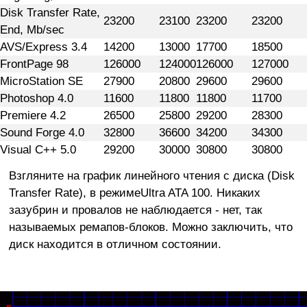
Disk Transfer Rate,
23200
23100
23200
23200
End, Mb/sec
AVS/Express 3.4
14200
13000
17700
18500
FrontPage 98
126000
124000
126000
127000
MicroStation SE
27900
20800
29600
29600
Photoshop 4.0
11600
11800
11800
11700
Premiere 4.2
26500
25800
29200
28300
Sound Forge 4.0
32800
36600
34200
34300
Visual C++ 5.0
29200
30000
30800
30800
Взгляните на график линейного чтения с диска (Disk
Transfer Rate), в режимеUltra ATA 100. Никаких
зазубрин и провалов не наблюдается - нет, так
называемых ремапов-блоков. Можно заключить, что
диск находится в отличном состоянии.