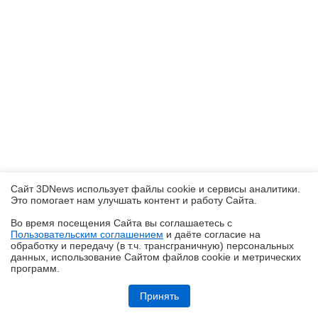
Сайт 3DNews использует файлы cookie и сервисы аналитики.
Это помогает нам улучшать контент и работу Cайта.
Во время посещения Cайта вы соглашаетесь с
Пользовательским соглашением
и даёте согласие на
✖
обработку и передачу (в т.ч. трансграничную) персональных
данных, использование Cайтом файлов cookie и метрических
программ.
Обзор игрового ноутбука ASUS ROG Zephyrus G14 GU405: пример
удачной погони за двумя зайцами
Принять