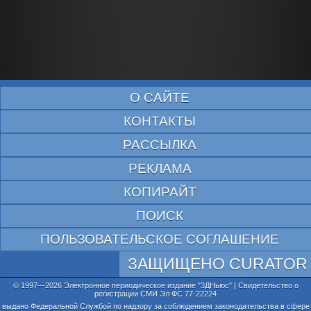
О САЙТЕ
КОНТАКТЫ
РАССЫЛКА
РЕКЛАМА
КОПИРАЙТ
ПОИСК
ПОЛЬЗОВАТЕЛЬСКОЕ СОГЛАШЕНИЕ
ЗАЩИЩЕНО CURATOR
© 1997—2026 Электронное периодическое издание "3ДНьюс" | Свидетельство о
регистрации СМИ Эл ФС 77-22224
выдано Федеральной Службой по надзору за соблюдением законодательства в сфере