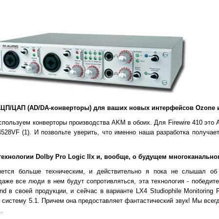
 АЦП/ЦАП (AD/DA-конверторы) для ваших новых интерфейсов Ozone и 
пользуем конверторы производства AKM в обоих. Для Firewire 410 это 
4528VF (1). И позвольте уверить, что именно наша разработка получае
ехнологии Dolby Pro Logic IIx и, вообще, о будущем многоканально
ется больше техническим, и действительно я пока не слышал об
даже все люди в нем будут сопротивляться, эта технология - победит
d в своей продукции, и сейчас в варианте LX4 Studiophile Monitoring 
 систему 5.1. Причем она предоставляет фантастический звук! Мы все
.