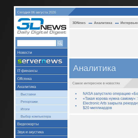
Сегодня 06 августа 2026
3DNews
Аналитика
Интервью
Новости
Аналитика
IT-финансы
Offсянка
Самое интересное в новостях
Аналитика
NASA запустило операцию «Бо
Выставки
«Такая корова нужна самому»: 
Репортажи
Electronic Arts закрыла рекор
$20 миллиардов
Итоги
Выбор компьютера
Видеокарты
Звук и акустика