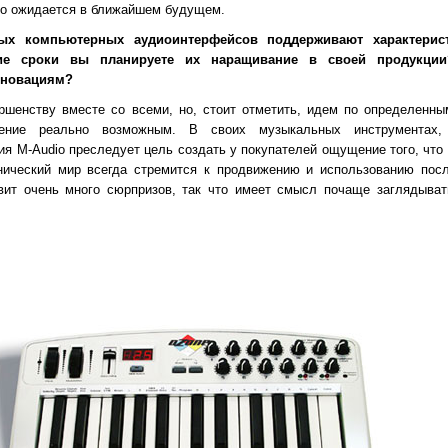
что ожидается в ближайшем будущем.
ых компьютерных аудиоинтерфейсов поддерживают характерист
кие сроки вы планируете их наращивание в своей продукци
 новациям?
ршенству вместе со всеми, но, стоит отметить, идем по определенны
жение реально возможным. В своих музыкальных инструментах,
я M-Audio преследует цель создать у покупателей ощущение того, что 
хнический мир всегда стремится к продвижению и использованию посл
овит очень много сюрпризов, так что имеет смысл почаще заглядыва