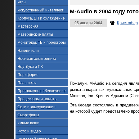
Игры
Искусственный интеллект
M-Audio в 2004 году гот
Корпуса, БП и охлаждение
Кристофер
05 января 2004
Мастерская
Материнские платы
Мониторы, ТВ и проекторы
Накопители
Носимая электроника
Ноутбуки и ПК
Периферия
Планшеты
Пожалуй, M-Audio на сегодня явля
рынка аппаратных музыкальных ср
Программное обеспечение
Midiman, Inc. Крисом Адамсом (Chri
Процессоры и память
Эта беседа состоялась в преддвери
Сети и коммуникации
на которой будет представлено про
Смартфоны
Умные вещи
Фото и видео