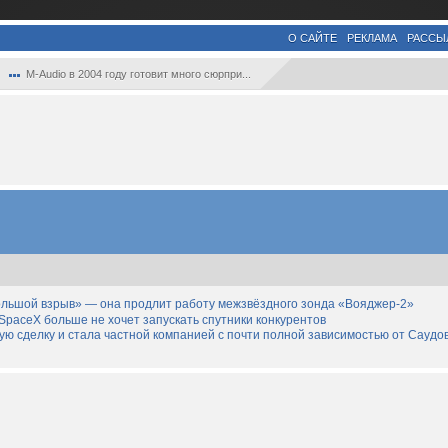
О САЙТЕ
РЕКЛАМА
РАССЫ
M-Audio в 2004 году готовит много сюрпри...
льшой взрыв» — она продлит работу межзвёздного зонда «Вояджер-2»
SpaceX больше не хочет запускать спутники конкурентов
дную сделку и стала частной компанией с почти полной зависимостью от Саудо