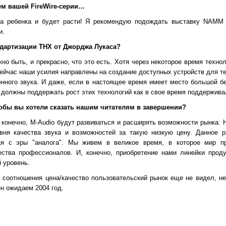
ем вашей FireWire-серии…
а ребенка и будет расти! Я рекомендую подождать выставку NAMM 
и.
ндартизации THX от Джорджа Лукаса?
но быть, и прекрасно, что это есть. Хотя через некоторое время техно
ейчас наши усилия направлены на создание доступных устройств для тех
енного звука. И даже, если в настоящее время имеет место большой б
должны поддержать рост этих технологий как в свое время поддержива
тобы вы хотели сказать нашим читателям в завершении?
 конечно, M-Audio будут развиваться и расширять возможности рынка. 
вня качества звука и возможностей за такую низкую цену. Данное р
ая с эры "аналога". Мы живем в великое время, в которое мир п
ства профессионалов. И, конечно, приобретение нами линейки проду
 уровень.
о соотношения цена/качество пользовательский рынок еще не видел, не
ен ожидаем 2004 год.