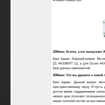
M-Audio Firewire 410
3DNews: Кстати, а кто выпускает
Крис Адамс: Хороший вопрос. Мы ис
(2), AK5380VT (1), а для Ozone AK
базе данных компонентов!
3DNews: Что вы думаете о новой т
Крис Адамс: Данный вопрос явля
пространственному звуку. И пусть 
долгое время поддерживаем surroun
низкую цену получают полноценную
наших surround-систем на выставках