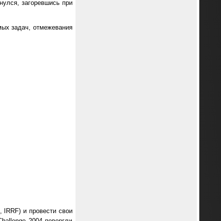
нулся, загоревшись при
мых задач, отмежевания
 IRRF) и провести свои
hallenge 2004 повергли