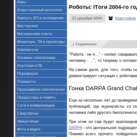
Игры
Роботы: ITоги 2004-го го
Искусственный интеллект
Корпуса, БП и охлаждение
Кристофер
21 декабря 2004
Мастерская
Материнские платы
Мониторы, ТВ и проекторы
⇣ Содержание
Накопители
"Работа - не я…" - любил говарива
Носимая электроника
человеку - …", то теорему о челове
Ноутбуки и ПК
На самом деле, для того, чтобы н
Периферия
демонстрирует ситуация с роботами
Планшеты
Гонка DARPA Grand Chal
Программное обеспечение
Процессоры и память
Еще за несколько лет до проведен
Сети и коммуникации
публикаций, где журналисты со 
человека либо другого биологическ
Смартфоны
При этом он сам будет анализиров
Умные вещи
DARPA
- это центральное подразде
Фото и видео
Помимо всего прочего, победител