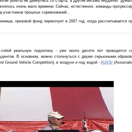
огие роботы не двинулись со старта, а другие весьма неудачно "думали
елялось очень мало времени. Сейчас, естественно, команды прогрессир
нд-участников прошлых соревнований…
финиша, призовой фонд перекочует в 2007 год, когда рассчитывается п
обой реальную подоплеку - уже около десяти лет проводятся со
дентов. В основном, можно столкнуться с двумя серьезными образов
gent Ground Vehicle Competition), в воздухе и под водой -
AUVSI
(Associati