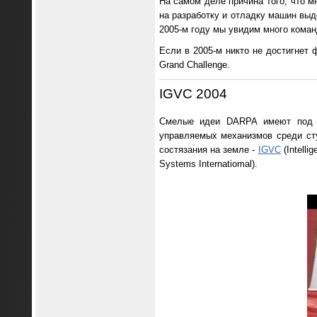
На самом деле причина того, что мн
на разработку и отладку машин выд
2005-м году мы увидим много кома
Если в 2005-м никто не достигнет 
Grand Challenge.
IGVC 2004
Смелые идеи DARPA имеют под с
управляемых механизмов среди сту
состязания на земле -
IGVC
(Intelli
Systems Internatiomal).