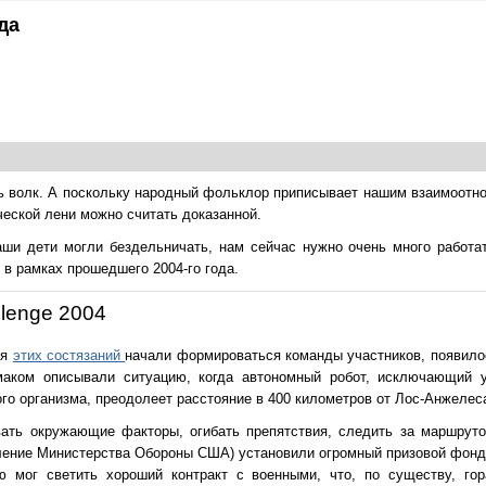
да
ть волк. А поскольку народный фольклор приписывает нашим взаимоотн
ческой лени можно считать доказанной.
аши дети могли бездельничать, нам сейчас нужно очень много работат
 в рамках прошедшего 2004-го года.
lenge 2004
ия
этих состязаний
начали формироваться команды участников, появило
смаком описывали ситуацию, когда автономный робот, исключающий
ого организма, преодолеет расстояние в 400 километров от Лос-Анжелес
ать окружающие факторы, огибать препятствия, следить за маршруто
ление Министерства Обороны США) установили огромный призовой фонд
ю мог светить хороший контракт с военными, что, по существу, го