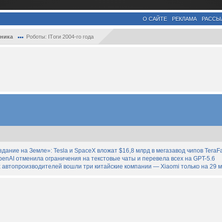
О САЙТЕ
РЕКЛАМА
РАССЫ
ника
Роботы: ITоги 2004-го года
дание на Земле»: Tesla и SpaceX вложат $16,8 млрд в мегазавод чипов TeraF
enAI отменила ограничения на текстовые чаты и перевела всех на GPT-5.6
 автопроизводителей вошли три китайские компании — Xiaomi только на 29 