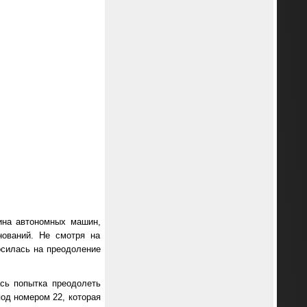
вина автономных машин,
нований. Не смотря на
силась на преодоление
ась попытка преодолеть
под номером 22, которая