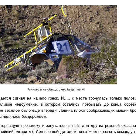
А никто и не обещал, что будет легко
дается сигнал на начало гонок. И….. с места тронулась только поло
аливое недоумение, в котором остались пребывать до конца сорев
мое веселое было еще впереди. Лавина плохо соображающих машин бро
сы являлась бездорожьем.
торчащую проволоку и запутаться в ней, для других роковой оказал
ьнейший алгоритм). Условно победителем гонок можно назвать команду 