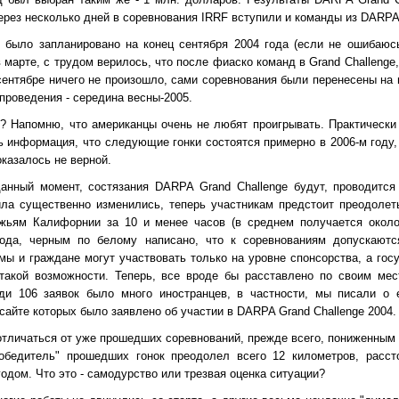
ерез несколько дней в соревнования IRRF вступили и команды из DARPA 
 было запланировано на конец сентября 2004 года (если не ошибаюсь
 в марте, с трудом верилось, что после фиаско команд в Grand Challenge,
сентябре ничего не произошло, сами соревнования были перенесены на 
проведения - середина весны-2005.
 Напомню, что американцы очень не любят проигрывать. Практически
 информация, что следующие гонки состоятся примерно в 2006-м году,
казалось не верной.
анный момент, состязания DARPA Grand Challenge будут, проводится 
ла существенно изменились, теперь участникам предстоит преодолеть
ожьям Калифорнии за 10 и менее часов (в среднем получается около 
года, черным по белому написано, что к соревнованиям допускаютс
ы и граждане могут участвовать только на уровне спонсорства, а гос
 такой возможности. Теперь, все вроде бы расставлено по своим мес
ди 106 заявок было много иностранцев, в частности, мы писали о
сайте которых было заявлено об участии в DARPA Grand Challenge 2004.
отличаться от уже прошедших соревнований, прежде всего, пониженным 
победитель" прошедших гонок преодолел всего 12 километров, расст
одом. Что это - самодурство или трезвая оценка ситуации?