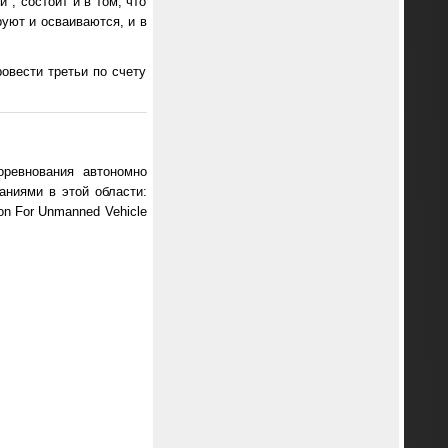
", состоит и в том, что
уют и осваиваются, и в
ровести третьи по счету
ревнования автономно
аниями в этой области:
on For Unmanned Vehicle