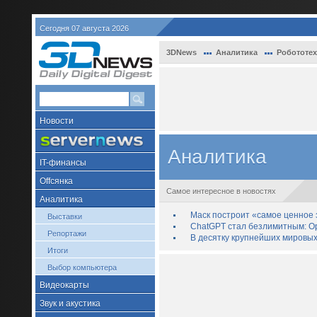
Сегодня 07 августа 2026
3DNews
Аналитика
Робототех
Новости
Аналитика
IT-финансы
Offсянка
Самое интересное в новостях
Аналитика
Маск построит «самое ценное з
Выставки
ChatGPT стал безлимитным: Op
Репортажи
В десятку крупнейших мировых
Итоги
Выбор компьютера
Видеокарты
Звук и акустика