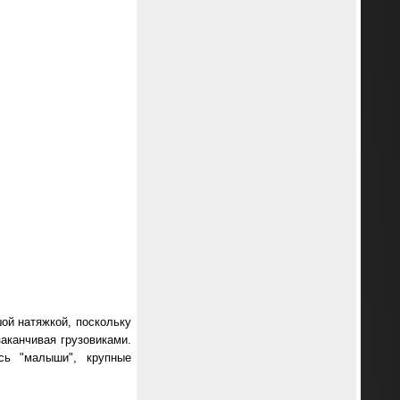
шой натяжкой, поскольку
аканчивая грузовиками.
сь "малыши", крупные