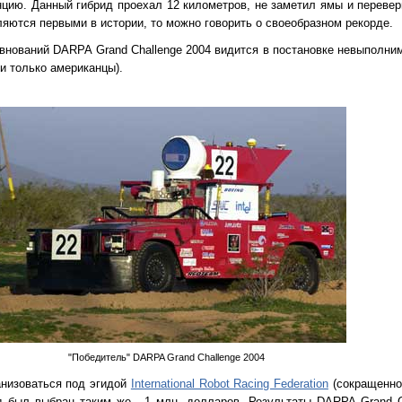
цию. Данный гибрид проехал 12 километров, не заметил ямы и перевер
ляются первыми в истории, то можно говорить о своеобразном рекорде.
внований DARPA Grand Challenge 2004 видится в постановке невыполни
и только американцы).
"Победитель" DARPA Grand Challenge 2004
низоваться под эгидой
International Robot Racing Federation
(сокращенно,
д был выбран таким же - 1 млн. долларов. Результаты DARPA Grand C