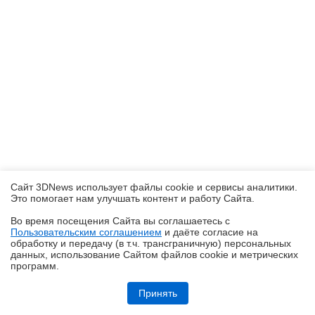
Сайт 3DNews использует файлы cookie и сервисы аналитики.
Это помогает нам улучшать контент и работу Cайта.
Во время посещения Cайта вы соглашаетесь с
Пользовательским соглашением
и даёте согласие на
✖
обработку и передачу (в т.ч. трансграничную) персональных
данных, использование Cайтом файлов cookie и метрических
программ.
Обзор смартфона HUAWEI Pura 90s Pro Max: красота повсюду
Принять