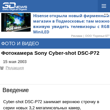
Hisense открыла новый фирменный
магазин в Подмосковье: там можно
вживую увидеть телевизоры с RGB
MiniLED
Реклама | ООО "Горенье БТ"
ФОТО И ВИДЕО
Фотокамера Sony Cyber-shot DSC-P72
15 мая 2003
Редакция
Введение
Cyber-shot DSC-P72 занимает верхнюю строчку в
серии новых 3,2 мегапиксельных камер,