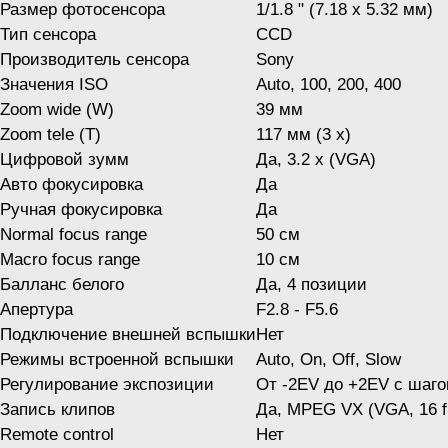
Размер фотосенсора
1/1.8 " (7.18 x 5.32 мм)
Тип сенсора
CCD
Производитель сенсора
Sony
Значения ISO
Auto, 100, 200, 400
Zoom wide (W)
39 мм
Zoom tele (T)
117 мм (3 x)
Цифровой зумм
Да, 3.2 x (VGA)
Авто фокусировка
Да
Ручная фокусировка
Да
Normal focus range
50 см
Macro focus range
10 см
Балланс белого
Да, 4 позиции
Апертура
F2.8 - F5.6
Подключение внешней вспышки
Нет
Режимы встроенной вспышки
Auto, On, Off, Slow
Регулирование экспозиции
От -2EV до +2EV с шаго
Запись клипов
Да, MPEG VX (VGA, 16 fp
Remote control
Нет