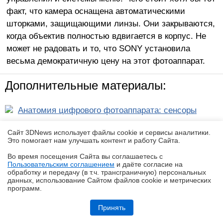
факт, что камера оснащена автоматическими
шторками, защищающими линзы. Они закрываются,
когда объектив полностью вдвигается в корпус. Не
может не радовать и то, что SONY установила
весьма демократичную цену на этот фотоаппарат.
Дополнительные материалы:
Анатомия цифрового фотоаппарата: сенсоры
Анатомия цифрового фотоаппарата
Сайт 3DNews использует файлы cookie и сервисы аналитики.
Это помогает нам улучшать контент и работу Cайта.
Canon PowerShot G3
Во время посещения Cайта вы соглашаетесь с
Пользовательским соглашением
и даёте согласие на
✖
Casio Exilim ZOOM EX-Z3
обработку и передачу (в т.ч. трансграничную) персональных
данных, использование Cайтом файлов cookie и метрических
программ.
Rekam Di 1.3M
Обзор робота-уборщика Midea VCR V15 MAX ULTRA: не разменивайся
на мелочи (но не переплачивай)
Принять
RoverShot RS-2100