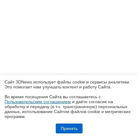
Сайт 3DNews использует файлы cookie и сервисы аналитики.
Это помогает нам улучшать контент и работу Cайта.
Во время посещения Cайта вы соглашаетесь с
Пользовательским соглашением
и даёте согласие на
✖
обработку и передачу (в т.ч. трансграничную) персональных
данных, использование Cайтом файлов cookie и метрических
программ.
Обзор HONOR MagicPad 4: самый изящный планшет
Принять