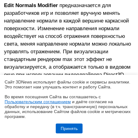
Edit Normals Modifier
предназначается для
разработчиков игр и позволяет вручную менять
направление нормали в каждой вершине каркасной
поверхности. Изменение направления нормали
воздействует на способ отражения поверхностью
света, меняя направление нормали можно локально
управлять отражением. При визуализации
стандартным рендером max этот эффект не
визуализируется, а отображается только в видовом
окне при использовании видеодрайвера Direct3D.
Сайт 3DNews использует файлы cookie и сервисы аналитики.
Это помогает нам улучшать контент и работу Cайта.
Слои
Во время посещения Cайта вы соглашаетесь с
Пользовательским соглашением
и даёте согласие на
✖
Идея механизма слоев пришла в max из
обработку и передачу (в т.ч. трансграничную) персональных
данных, использование Cайтом файлов cookie и метрических
архитектурных программ. Каждый объект в сцене
программ.
имеет некоторые общие свойства, например, цвет,
Обзор Infinix SMART 20: каким может быть бюджетный смартфон в
эпоху оперативного кризиса?
способ отображения в видовых окнах,
Принять
визуализируемость. Основная идея состоит в том,