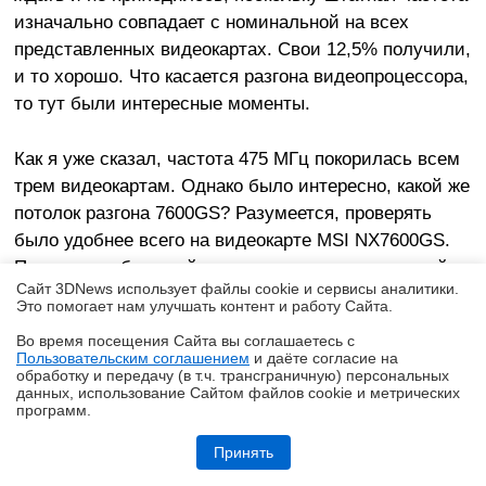
изначально совпадает с номинальной на всех
представленных видеокартах. Свои 12,5% получили,
и то хорошо. Что касается разгона видеопроцессора,
то тут были интересные моменты.
Как я уже сказал, частота 475 МГц покорилась всем
трем видеокартам. Однако было интересно, какой же
потолок разгона 7600GS? Разумеется, проверять
было удобнее всего на видеокарте MSI NX7600GS.
Потому, что большой радиатор да еще с тепловой
Сайт 3DNews использует файлы cookie и сервисы аналитики.
трубкой и медным сердечником способен очень
Это помогает нам улучшать контент и работу Cайта.
эффективно отводить тепло, а его рассеянием
Во время посещения Cайта вы соглашаетесь с
займется мощный 120 мм кулер, работающий на
Пользовательским соглашением
и даёте согласие на
✖
оборотах 2300 rpm. Однако даже при таких условиях
обработку и передачу (в т.ч. трансграничную) персональных
данных, использование Cайтом файлов cookie и метрических
частота 500 МГц для GPU так и не покорилась, хотя
программ.
температура видеопроцессора и не превышала 51
Обзор робота-газонокосилки Dreame Roboticmower A1 Pro 2000: когда
на дачу приезжаешь только отдыхать
Принять
градус. Видимо, дальше способен помочь только
вольтмод.