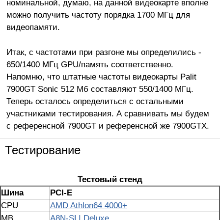
номинальной, думаю, на данной видеокарте вполне
можно получить частоту порядка 1700 МГц для
видеопамяти.
Итак, с частотами при разгоне мы определились -
650/1400 МГц GPU/память соответственно.
Напомню, что штатные частоты видеокарты Palit
7900GT Sonic 512 Мб составляют 550/1400 МГц.
Теперь осталось определиться с остальными
участниками тестирования. А сравнивать мы будем
с референсной 7900GT и референсной же 7900GTX.
Тестирование
Тестовый стенд
Шина
PCI
-
E
CPU
AMD Athlon64 4000+
MB
A8N-SLI Deluxe