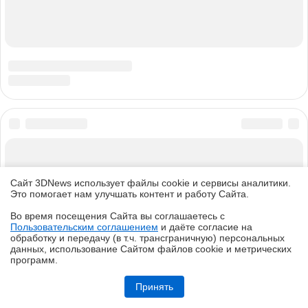
Сайт 3DNews использует файлы cookie и сервисы аналитики.
Это помогает нам улучшать контент и работу Cайта.
Во время посещения Cайта вы соглашаетесь с
Пользовательским соглашением
и даёте согласие на
✖
обработку и передачу (в т.ч. трансграничную) персональных
данных, использование Cайтом файлов cookie и метрических
программ.
Обзор HUAWEI WATCH Kids X1 Pro: самые умные детские часы
Принять