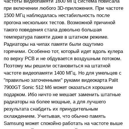
частоты видеопамяти 1600 МГц система повисала
при включении любого 3D-приложения. При частоте
1500 МГц наблюдалась нестабильность после
прогона нескольких тестов. Возможной причиной
такого поведения стала довольно большая
температура памяти даже в штатном режиме.
Радиаторы на чипах памяти были ощутимо
горячими. Особенно тот, который идет вдоль кулера
по верху PCB и не обдувается воздушным потоком.
Поэтому мы решили остановиться на штатной
частоте видеопамяти 1400 МГц. Но для умельцев с
"правильно заточенными" руками видеокарта Palit
7900GT Sonic 512 Мб может оказаться хорошим
подарком. Ибо ничто не мешает заменить штатные
радиаторы на более мощные, а для лучшего
результата снабдить их принудительным
охлаждением. Учитывая, что обычно память
Samsung может спокойно работать на частоте выше