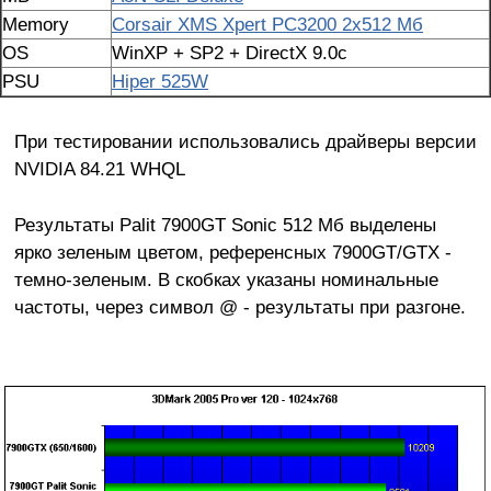
Memory
Corsair XMS Xpert PC3200 2x512 Мб
OS
WinXP + SP2 + DirectX 9.0c
PSU
Hiper 525W
При тестировании использовались драйверы версии
NVIDIA 84.21 WHQL
Результаты Palit 7900GT Sonic 512 Мб выделены
ярко зеленым цветом, референсных 7900GT/GTX -
темно-зеленым. В скобках указаны номинальные
частоты, через символ @ - результаты при разгоне.