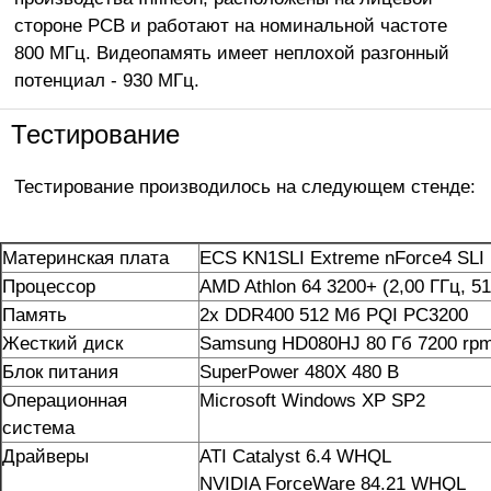
стороне PCB и работают на номинальной частоте
800 МГц. Видеопамять имеет неплохой разгонный
потенциал - 930 МГц.
Тестирование
Тестирование производилось на следующем стенде:
Материнская плата
ECS KN1SLI Extreme nForce4 SLI
Процессор
AMD Athlon 64 3200+ (2,00 ГГц, 51
Память
2х DDR400 512 Mб PQI PC3200
Жесткий диск
Samsung HD080HJ 80 Гб
7200 rp
Блок питания
SuperPower 480X 480 В
Операционная
Microsoft Windows XP SP2
система
Драйверы
ATI Catalyst 6.4 WHQL
NVIDIA ForceWare 84.21 WHQL