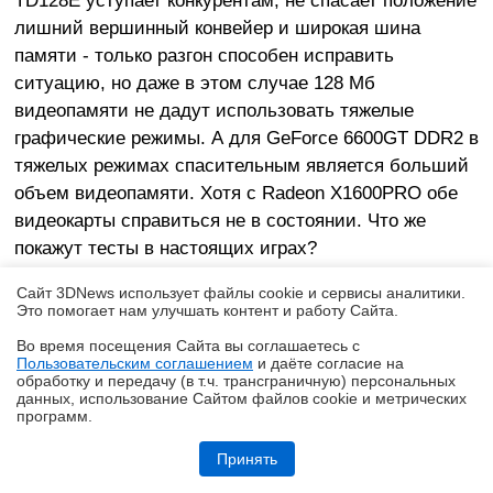
TD128E уступает конкурентам, не спасает положение
лишний вершинный конвейер и широкая шина
памяти - только разгон способен исправить
ситуацию, но даже в этом случае 128 Мб
видеопамяти не дадут использовать тяжелые
графические режимы. А для GeForce 6600GT DDR2 в
тяжелых режимах спасительным является больший
объем видеопамяти. Хотя с Radeon X1600PRO обе
видеокарты справиться не в состоянии. Что же
покажут тесты в настоящих играх?
Сайт 3DNews использует файлы cookie и сервисы аналитики.
Это помогает нам улучшать контент и работу Cайта.
Во время посещения Cайта вы соглашаетесь с
Пользовательским соглашением
и даёте согласие на
✖
обработку и передачу (в т.ч. трансграничную) персональных
данных, использование Cайтом файлов cookie и метрических
программ.
Обзор планшета HUAWEI MatePad Pro Max: на все деньги
Принять