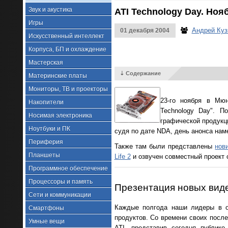
Звук и акустика
ATI Technology Day. Ноя
Игры
Андрей Куз
01 декабря 2004
Искусственный интеллект
Корпуса, БП и охлаждение
Мастерская
⇣ Содержание
Материнские платы
Мониторы, ТВ и проекторы
23-го ноября в Мюн
Накопители
Technology Day". 
Носимая электроника
графической продукци
Ноутбуки и ПК
судя по дате NDA, день анонса наме
Периферия
Также там были представлены
нови
Планшеты
Life 2
и озвучен совместный проект
Программное обеспечение
Процессоры и память
Презентация новых виде
Сети и коммуникации
Каждые полгода наши лидеры в об
Смартфоны
продуктов. Со времени своих после
Умные вещи
ATI, представив сегодня публик