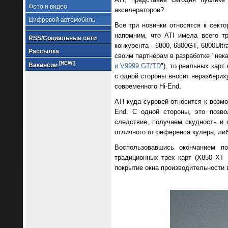
Фото и видео
акселераторов?
Цифровой автомобиль
Все три новинки относятся к сект
напомним, что ATI имела всего т
RSS/Социальные сети
конкурента - 6800, 6800GT, 6800Ult
Рассылка
своим партнерам в разработке "нека
[NEW!]
Вакансии
и V9999 GT/TD
"), то реальных карт
с одной стороны вносит неразберих
современного Hi-End.
ATI куда суровей относится к возм
End. С одной стороны, это позво
следствие, получаем скудность и 
отличного от референса кулера, либ
Воспользовавшись окончанием по
традиционных трех карт (X850 XT P
покрытие окна производительности 