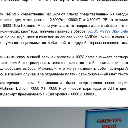
ору Hi-End и существенно расширяют спектр представленных на сегод
ри чипа для этого рынка - X800Pro, X800XT и X800XT PE, в отличи
ra, 6800 Ultra Extreme. А если учитывать тот широко известный факт, что
нонических карт" (см. типичный пример в обзоре "
ASUS V9999 Ultra Delu
 на любой вкус, цвет и кошелек на основе чипов NVIDIA - очень и очень 
у в умы потенциальных потребителей, а с другой стороны позволяет пл
ожным изыскам в своей верхней области и 100% сама снабжает партнеро
ляет самой контролировать жесткое качество этой политически важн
однообразие выбора. Максимум, что могут позволить себе партнеры AT
о, в крайнем случае и за отдельную плату - свой фирменный цвет текст
лугодичного срока беременности, была представлена новая сери
latinum Edition, X850 XT, X850 Pro) - новый царь горы от ATI и две 
видеокарт предыдущего Hi-End уровня - X800 и X800XL.