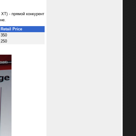
 XT) - прямой конкурент
не.
Retail Price
350
250