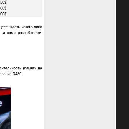
550$
500$
400$
есс ждать какого-либо
т и сами разработчики.
дительность (память на
звание R480.