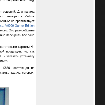
ня решений. Для начала
е от четырех в обойме
 NVIDIA не препятствует
xe, V9999 Gamer Edition
много. Это разнообразие
авно перекрыть все окно
в готовыми картами Hi-
ой продукции, но, как
I - заказать установку
олита.
я X850, состоящая из
карты, задача которых,