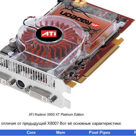
ATI Radeon X850 XT Platinum Edition
ее отличия от предыдущей X800? Вот её основные характеристики:
Core
Mem
Pixel Pipes
R