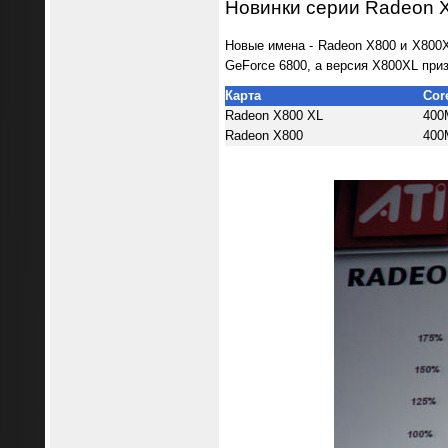
Новинки серии Radeon 
Новые имена - Radeon X800 и X800X
GeForce 6800, а версия X800XL при
Карта
Cor
Radeon X800 XL
400
Radeon X800
400