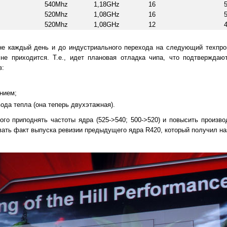
540Mhz
1,18GHz
16
520Mhz
1,08GHz
16
520Mhz
1,08GHz
12
не каждый день и до индустриального перехода на следующий техпроц
не приходится. Т.е., идет плановая отладка чипа, что подтверждаю
в:
нием;
да тепла (она теперь двухэтажная).
ого приподнять частоты ядра (525->540; 500->520) и повысить произво
вать факт выпуска ревизии предыдущего ядра R420, который получил на