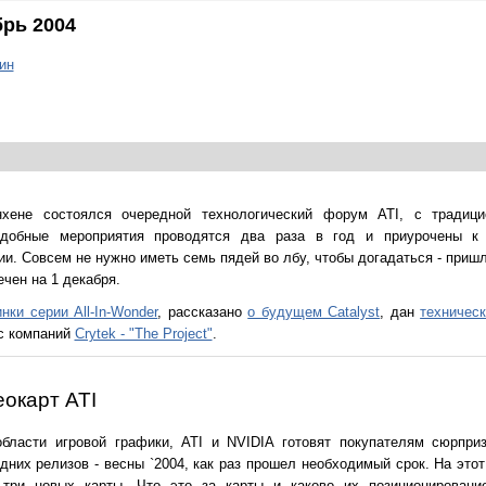
брь 2004
ин
хене состоялся очередной технологический форум ATI, с традици
Подобные мероприятия проводятся два раза в год и приурочены к
и. Совсем не нужно иметь семь пядей во лбу, чтобы догадаться - приш
чен на 1 декабря.
нки серии All-In-Wonder
, рассказано
о будущем Catalyst
, дан
техническ
 с компаний
Crytek - "The Project"
.
окарт ATI
ласти игровой графики, ATI и NVIDIA готовят покупателям сюрпри
дних релизов - весны `2004, как раз прошел необходимый срок. На это
е три новых карты. Что это за карты и каково их позиционирован