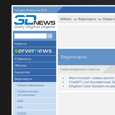
Сегодня 08 августа 2026
3DNews
Видеокарты
Общая 
Новости
Видеокарты
IT-финансы
Offсянка
Самое интересное в новостях
Аналитика
Маск построит «самое ценное з
Видеокарты
ChatGPT стал безлимитным: Op
Общая информация
Kingdom Come Salvation не ра
Сравнительные
тестирования
AMD
Intel
NVIDIA