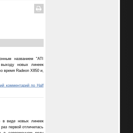
онным названием "ATI
 выходу новых линеек
ло время Radeon X850 и,
ий комментарий по Half
з в виде новых линеек
т раз первой отличилась
ие в современном ряду