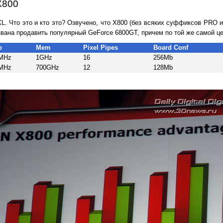
X800
L. Что это и кто это? Озвучено, что X800 (без всяких суффиксов PRO и
звана продавить популярный GeForce 6800GT, причем по той же самой це
e
Mem
Pixel Pipes
Board Conf
MHz
1GHz
16
256Mb
MHz
700GHz
12
128Mb