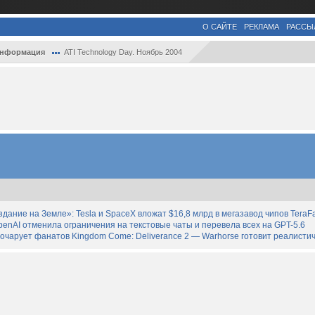
О САЙТЕ
РЕКЛАМА
РАССЫ
информация
ATI Technology Day. Ноябрь 2004
дание на Земле»: Tesla и SpaceX вложат $16,8 млрд в мегазавод чипов TeraF
enAI отменила ограничения на текстовые чаты и перевела всех на GPT-5.6
зочарует фанатов Kingdom Come: Deliverance 2 — Warhorse готовит реалист