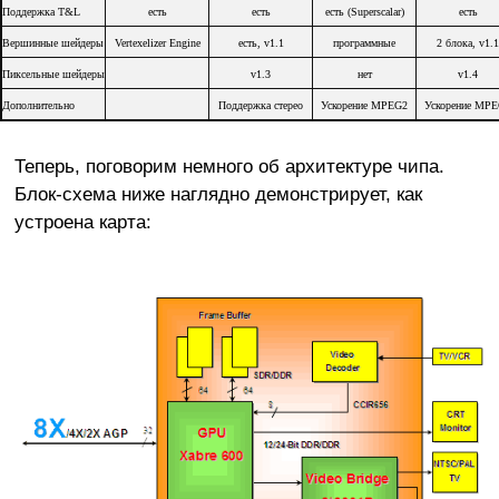
Поддержка T&L
есть
есть
есть (Superscalar)
есть
Вершинные шейдеры
Vertexelizer Engine
есть, v1.1
программные
2 блока, v1.1
Пиксельные шейдеры
v1.3
нет
v1.4
Дополнительно
Поддержка стерео
Ускорение MPEG2
Ускорение MP
Теперь, поговорим немного об архитектуре чипа.
Блок-схема ниже наглядно демонстрирует, как
устроена карта: