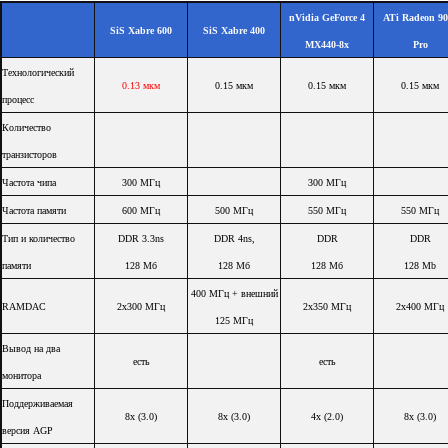
nVidia GeForce 4
ATi Radeon 90
SiS Xabre 600
SiS Xabre 400
MX440-8x
Pro
Технологический
0.13 мкм
0.15 мкм
0.15 мкм
0.15 мкм
процесс
Количество
транзисторов
Частота чипа
300 МГц
300 МГц
Частота памяти
600 МГц
500 МГц
550 МГц
550 МГц
Тип и количество
DDR 3.3ns
DDR 4ns,
DDR
DDR
памяти
128 Мб
128 Мб
128 Мб
128 Mb
400 МГц + внешний
RAMDAC
2x300 МГц
2x350 МГц
2x400 МГц
125 МГц
Вывод на два
есть
есть
монитора
Поддерживаемая
8x (3.0)
8x (3.0)
4x (2.0)
8x (3.0)
версия AGP