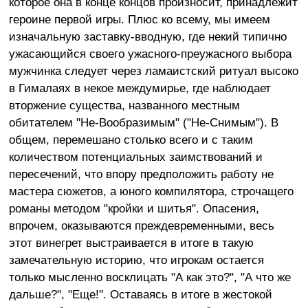
которое она в конце концов произносит, принадлежит
героине первой игры. Плюс ко всему, мы имеем
изначальную заставку-вводную, где некий типично
ужасающийся своего ужасного-преужасного выбора
мужчинка следует через ламаистский ритуал высоко
в Гималаях в некое междумирье, где наблюдает
вторжение существа, названного местным
обитателем "Не-Вообразимым" ("Не-Снимым"). В
общем, перемешано столько всего и с таким
количеством потенциальных заимствований и
пересечений, что впору предположить работу не
мастера сюжетов, а юного компилятора, строчащего
романы методом "кройки и шитья". Опасения,
впрочем, оказываются преждевременными, весь
этот винегрет выстраивается в итоге в такую
замечательную историю, что игрокам остается
только мысленно восклицать "А как это?", "А что же
дальше?", "Еще!". Оставаясь в итоге в жестокой