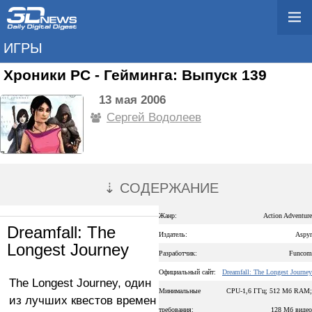
ИГРЫ
Хроники PC - Гейминга: Выпуск 139
13 мая 2006
Сергей Водолеев
⇣ СОДЕРЖАНИЕ
Жанр:
Action Adventure
Dreamfall: The
Издатель:
Aspyr
Longest Journey
Разработчик:
Funcom
Официальный сайт:
Dreamfall: The Longest Journey
The Longest Journey, один
Минимальные
CPU-1,6 ГГц; 512 Мб RAM;
из лучших квестов времен
требования:
128 Мб видео