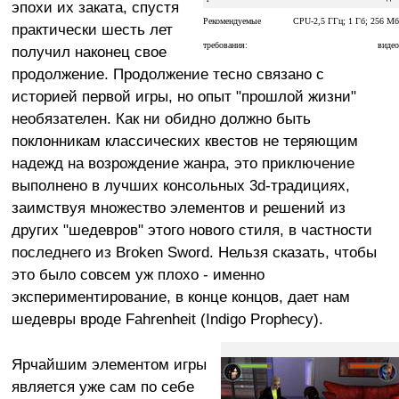
эпохи их заката, спустя
Рекомендуемые
CPU-2,5 ГГц; 1 Гб; 256 Мб
практически шесть лет
требования:
видео
получил наконец свое
продолжение. Продолжение тесно связано с
историей первой игры, но опыт "прошлой жизни"
необязателен. Как ни обидно должно быть
поклонникам классических квестов не теряющим
надежд на возрождение жанра, это приключение
выполнено в лучших консольных 3d-традициях,
заимствуя множество элементов и решений из
других "шедевров" этого нового стиля, в частности
последнего из Broken Sword. Нельзя сказать, чтобы
это было совсем уж плохо - именно
экспериментирование, в конце концов, дает нам
шедевры вроде Fahrenheit (Indigo Prophecy).
Ярчайшим элементом игры
является уже сам по себе