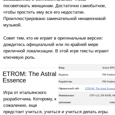
посоветовать женщинам. Достаточно самобытное,
чтобы простить ему все его недостатки.
Проиллюстрировано замечательной ненавязчивой
музыкой.
Совет тем, кто не играет в оригинальные версии:
дождитесь официальной или по крайней мере
приличной локализации. В этой игре тексты играют
ключевую роль.
Жанр:
Action RPG
ETROM: The Astral
Издатель:
PM Studios
Essence
Разработчик:
PM Studios
Официальный сайт:
ETROM: The Astral Essence
Игра от итальянского
Минимальные
CPU-1,0; 256 RAM; 64
разработчика. Которому, к
требования:
video
сожалению, еще
предстоит учиться, учиться и учиться делать игры.