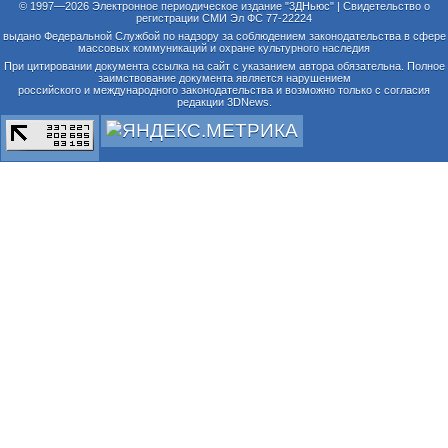
© 1997—2026 Электронное периодическое издание "3ДНьюс" | Свидетельство о
регистрации СМИ Эл ФС 77-22224
выдано Федеральной Службой по надзору за соблюдением законодательства в сфере
массовых коммуникаций и охране культурного наследия
При цитировании документа ссылка на сайт с указанием автора обязательна. Полное
заимствование документа является нарушением
российского и международного законодательства и возможно только с согласия
редакции 3DNews.