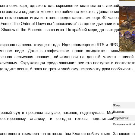
всего семь карт, однако столь скромное их количество с лихвой
и огромны и содержат множество побочных квестов. Дополнение
на поклонников игры и готово предоставить им еще 40 часов
Force: The Order of Dawn вы "проскочили" на одном дыхании и с
о Shadow of the Phoenix - ваша игра. По крайней мере, до выхода
анонсирован на осень текущего года. Идея совмещения RTS и RPG,
зменном виде. Даже в графическом плане ожидаются лишь
венная серьезная новация, объявленная на данный момент - живой
амеченным. Окружающая среда запомнит все его поступки и соответс
да ждите осени. А пока не грех и злобному некроманту руки пообрывать.
Жанр:
Издатель:
уровый суд в прошлом выпуске, наконец, подтянулась. Мы
сестороннему анализу, и сегодня готовы поделиться
Разработчик:
Официальный сай
хногенного триллера, на которых Том Клэнси собаку съел. За сюжет п