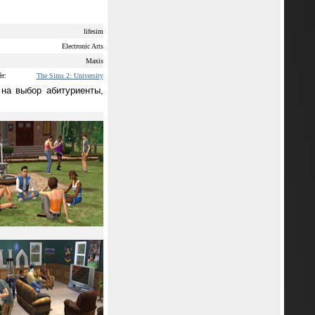
lifesim
Electronic Arts
Maxis
т:
The Sims 2: University
на выбор абитуриенты,