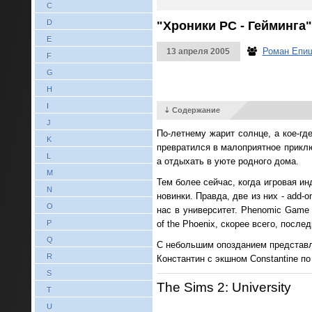
C
D
"Хроники PC - Гейминга"
E
Роман Епи
13 апреля 2005
F
G
H
I
⇣ Содержание
J
По-летнему жарит солнце, а кое-где
K
превратился в малоприятное приклю
L
а отдыхать в уюте родного дома.
M
Тем более сейчас, когда игровая и
N
новинки. Правда, две из них - add-
O
нас в университет. Phenomic Game 
P
of the Phoenix, скорее всего, посл
Q
С небольшим опозданием представля
R
Константин с экшном Constantine п
S
The Sims 2: University
T
U