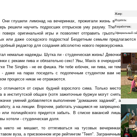
Жанр:
Издатель:
. Они глушили лимонад на вечеринках, прожигали жизнь в
еперь решили научить подросших отпрысков уму разуму. The
Разработчик:
ся поверх оригинальной игры и позволяет отправить грызть
Официальный сай
ных или даже соседского подростка! Бездетным семьям предлагаются 
удобный редактор для создания абсолютно нового первокурсника.
агал немалые надежды. Шутка ли - студенческая жизнь! Девочки
нки с реками пива и обязательно секс! Увы, Maxis в очередной
хе The Singles - не ее фишка. Ни тебе юбочек, ни пива, ни тем
т - даже на парах посидеть с подопечным студентом вам не
вом процессе никак не отражаются.
о отличается от серых будней взрослого сима. Только место
а в институтской общаге (хотя зажиточные буржуи могут снять
рокачке умений добавляется выполнение "домашних заданий", а
работу, а на лекции. Впрочем, работать учащимся не запрещено.
о или полицейского придется забыть. В списке вакансий лишь
вы хотели - студенческая доля.
 никто не мешает, то оттягиваться на тусовых вечеринках
ставом вуза, а присвоенном игре рейтингом "Teen". Заграничным