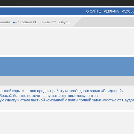
О САЙТЕ
РЕКЛАМА
РАССЫ
йминга
"Хроники PC - Гейминга": Выпус...
льшой взрыв» — она продлит работу межзвёздного зонда «Вояджер-2»
SpaceX больше не хочет запускать спутники конкурентов
дную сделку и стала частной компанией с почти полной зависимостью от Саудо