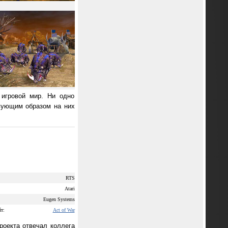
 игровой мир. Ни одно
твующим образом на них
RTS
Atari
Eugen Systems
т:
Act of War
роекта отвечал коллега