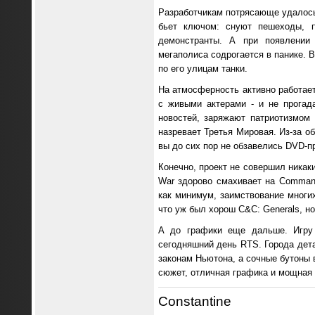
Разработчикам потрясающе удалось
бьет ключом: снуют пешеходы, п
демонстранты. А при появлении
мегаполиса содрогается в панике. 
по его улицам танки.
На атмосферность активно работае
с живыми актерами - и не прогад
новостей, заряжают патриотизмом 
назревает Третья Мировая. Из-за 
вы до сих пор не обзавелись DVD-пр
Конечно, проект не совершил никак
War здорово смахивает на Command
как минимум, заимствование многи
что уж был хорош C&C: Generals, но
А до графики еще дальше. Игру
сегодняшний день RTS. Города дет
законам Ньютона, а сочные бутоны 
сюжет, отличная графика и мощная 
Constantine