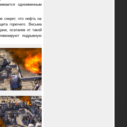
анимается одноименным
е секрет, что нефть на
цита горючего. Весьма
ане, осатанев от такой
ктивизируют подрывную