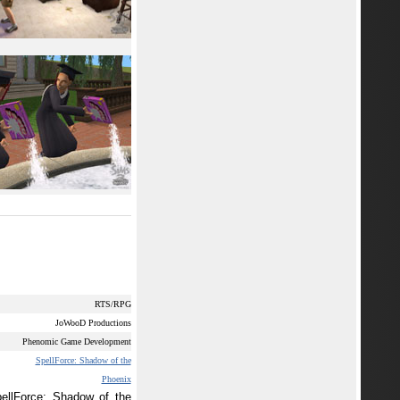
RTS/RPG
JoWooD Productions
Phenomic Game Development
SpellForce: Shadow of the
Phoenix
llForce: Shadow of the