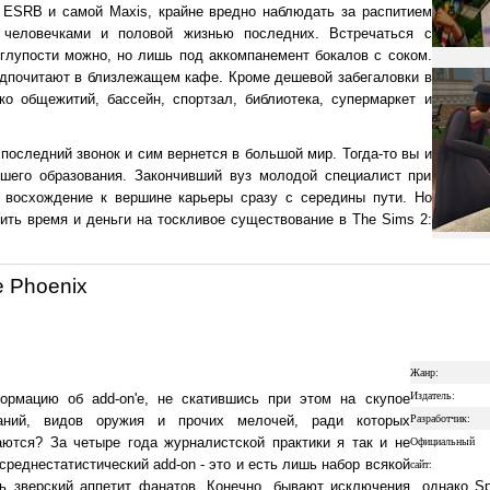
 ESRB и самой Maxis, крайне вредно наблюдать за распитием
 человечками и половой жизнью последних. Встречаться с
 глупости можно, но лишь под аккомпанемент бокалов с соком.
едпочитают в близлежащем кафе. Кроме дешевой забегаловки в
ко общежитий, бассейн, спортзал, библиотека, супермаркет и
 последний звонок и сим вернется в большой мир. Тогда-то вы и
шего образования. Закончивший вуз молодой специалист при
т восхождение к вершине карьеры сразу с середины пути. Но
обить время и деньги на тоскливое существование в The Sims 2:
e Phoenix
Жанр:
Издатель:
рмацию об add-on'е, не скатившись при этом на скупое
аний, видов оружия и прочих мелочей, ради которых
Разработчик:
аются? За четыре года журналистской практики я так и не
Официальный
реднестатистический add-on - это и есть лишь набор всякой
сайт:
ь зверский аппетит фанатов. Конечно, бывают исключения, однако Spe