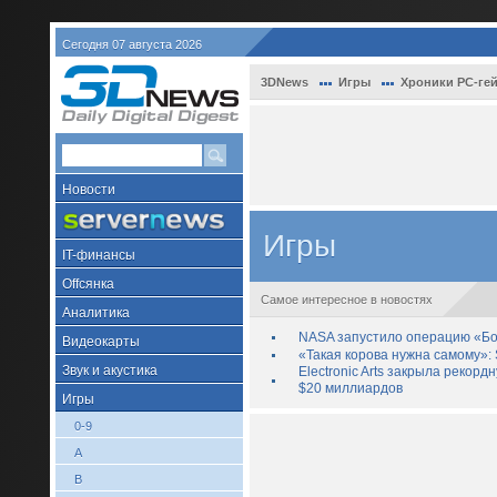
Сегодня 07 августа 2026
3DNews
Игры
Хроники PC-ге
Новости
Игры
IT-финансы
Offсянка
Самое интересное в новостях
Аналитика
NASA запустило операцию «Бо
Видеокарты
«Такая корова нужна самому»: 
Звук и акустика
Electronic Arts закрыла рекор
$20 миллиардов
Игры
0-9
A
B