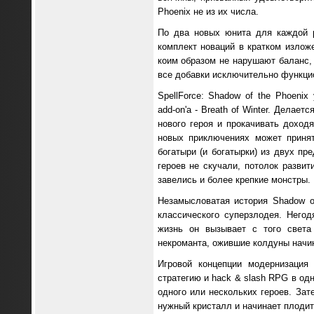
Phoenix не из их числа.
По два новых юнита для каждой р
комплект новаций в кратком изложе
коим образом не нарушают баланс, 
все добавки исключительно функци
SpellForce: Shadow of the Phoeni
add-on'a - Breath of Winter. Делает
нового героя и прокачивать доходя
новых приключениях может принят
богатыри (и богатырки) из двух п
героев не скучали, потолок развит
завелись и более крепкие монстры.
Незамысловатая история Shadow o
классического суперзлодея. Него
жизнь он вызывает с того света
некроманта, ожившие колдуны начин
Игровой концепции модернизация 
стратегию и hack & slash RPG в од
одного или нескольких героев. Зат
нужный кристалл и начинает плодит