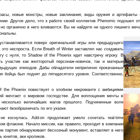
асы, новые монстры, новые заклинания, виды оружия и артефакты - 
нии. Другое дело, что к работе своей коллектив Phenomic подошел от
но органично в него вливаются. Вы не найдете ни одного лишнего меча
ональны.
x устанавливается поверх оригинальной игры или предыдущего
ся это неспроста. Если Breath of Winter заставлял нас создавать
гу с нуля, то Shadow of the Phoenix идет навстречу игроку. В
ь участие как желторотый персонаж-новичок, так и матерые
редыдущих эпизодов. Дабы обладатели неприлично прокачанных
ия бойца был поднят до пятидесятого уровня. Соответственно,
f the Phoenix повествует о злобном некроманте с амбициями
дяй мечтает о мировом господстве. Для воплощения мечты в
 несколько величайших магов прошлого. Подчиненные воле
ают безобразничать по его указке.
не коснулась. Add-on продолжает умело сочетать real-time
ном флаконе. Начало миссии, как правило, проходит в компании
ем партия обнаруживает бесхозный монумент, вставляет в него
ь юнитов, аки кроликов.