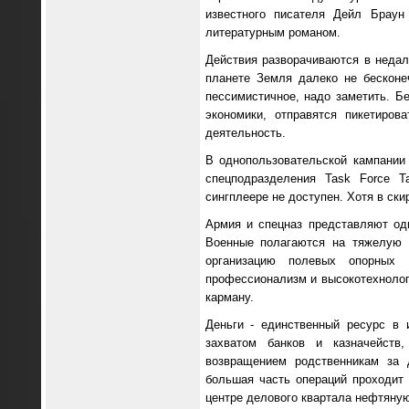
известного писателя Дейл Браун
литературным романом.
Действия разворачиваются в недал
планете Земля далеко не бесконе
пессимистичное, надо заметить. Бе
экономики, отправятся пикетиров
деятельность.
В однопользовательской кампании
спецподразделения Task Force Ta
сингплеере не доступен. Хотя в ски
Армия и спецназ представляют од
Военные полагаются на тяжелую 
организацию полевых опорных 
профессионализм и высокотехнолог
карману.
Деньги - единственный ресурс в 
захватом банков и казначейств
возвращением родственникам за 
большая часть операций проходит 
центре делового квартала нефтяну