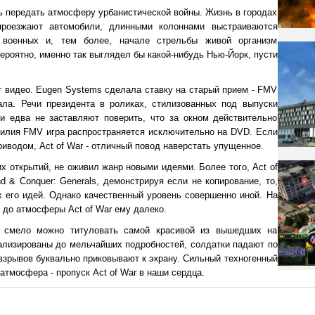
 передать атмосферу урбанистической войны. Жизнь в городах
роезжают автомобили, длинными колоннами выстраиваются
 военных и, тем более, начале стрельбы живой организм
Вероятно, именно так выглядел бы какой-нибудь Нью-Йорк, пусти
т видео. Eugen Systems сделала ставку на старый прием - FMV
ала. Речи президента в роликах, стилизованных под выпуски
и едва не заставляют поверить, что за окном действительно
обилия FMV игра распространяется исключительно на DVD. Если
иводом, Act of War - отличный повод наверстать упущенное.
их открытий, не оживил жанр новыми идеями. Более того, Act of
 & Conquer: Generals, демонстрируя если не копирование, то,
х его идей. Однако качественный уровень совершенно иной. На
 до атмосферы Act of War ему далеко.
 смело можно титуловать самой красивой из вышедших на
ализированы до мельчайших подробностей, солдатки падают по
взрывов буквально приковывают к экрану. Сильный техногенный
атмосфера - пропуск Act of War в наши сердца.