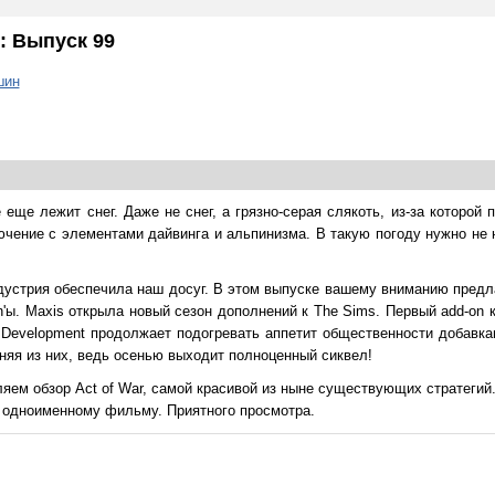
: Выпуск 99
шин
 еще лежит снег. Даже не снег, а грязно-серая слякоть, из-за которой 
чение с элементами дайвинга и альпинизма. В такую погоду нужно не н
ндустрия обеспечила наш досуг. В этом выпуске вашему вниманию предл
on'ы. Maxis открыла новый сезон дополнений к The Sims. Первый add-on 
Development продолжает подогревать аппетит общественности добавкам
едняя из них, ведь осенью выходит полноценный сиквел!
ем обзор Act of War, самой красивой из ныне существующих стратегий
о одноименному фильму. Приятного просмотра.