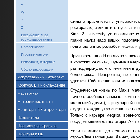
V
W
Y
Симы отправляются в университет
ресторанах, ездили в отпуск, а т
Z
Sims 2: University устанавливает
Российские либо
русифицированные
гранит науки чадо ваших подопеч
подготовленные разработчиками, и 
GamesBlender
Игровые консоли
Признаюсь, на add-on лично я возл
в коротких юбочках, шумные вечери
Репортажи, интервью
раз подчеркнула, что геймплей в ду
Общая информация
более секса. Невероятно, но фак
Искусственный интеллект
удастся. Собственно занятия в игро
Корпуса, БП и охлаждение
Студенческая жизнь по Maxis мал
Мастерская
личного особняка занимает комнатк
Материнские платы
маленький домик), к регулярной п
студент каждое утро спешит не на 
Мониторы, ТВ и проекторы
Только о карьере медика, военног
Накопители
посудомойщики да полотеры. А что 
Носимая электроника
Если вкалывать до седьмого пота
Ноутбуки и ПК
строжайше запрещено. Да нет, не у