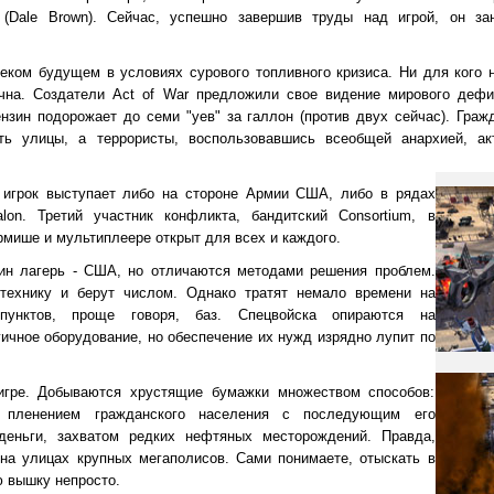
 (Dale Brown). Сейчас, успешно завершив труды над игрой, он з
еком будущем в условиях сурового топливного кризиса. Ни для кого н
чна. Создатели Act of War предложили свое видение мирового дефи
нзин подорожает до семи "уев" за галлон (против двух сейчас). Гражд
ать улицы, а террористы, воспользовавшись всеобщей анархией, а
 игрок выступает либо на стороне Армии США, либо в рядах
lon. Третий участник конфликта, бандитский Consortium, в
рмише и мультиплеере открыт для всех и каждого.
ин лагерь - США, но отличаются методами решения проблем.
технику и берут числом. Однако тратят немало времени на
пунктов, проще говоря, баз. Спецвойска опираются на
ичное оборудование, но обеспечение их нужд изрядно лупит по
игре. Добываются хрустящие бумажки множеством способов:
, пленением гражданского населения с последующим его
деньги, захватом редких нефтяных месторождений. Правда,
на улицах крупных мегаполисов. Сами понимаете, отыскать в
ю вышку непросто.