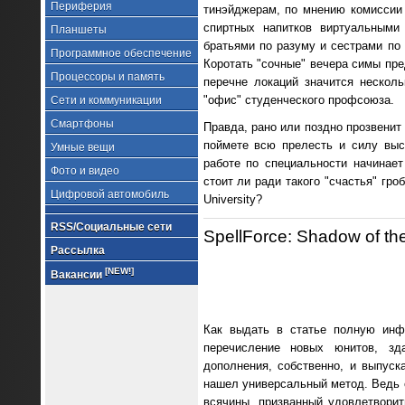
Периферия
тинэйджерам, по мнению комиссии
спиртных напитков виртуальными
Планшеты
братьями по разуму и сестрами по
Программное обеспечение
Коротать "сочные" вечера симы пр
Процессоры и память
перечне локаций значится несколь
"офис" студенческого профсоюза.
Сети и коммуникации
Смартфоны
Правда, рано или поздно прозвенит
поймете всю прелесть и силу выс
Умные вещи
работе по специальности начинае
Фото и видео
стоит ли ради такого "счастья" гр
Цифровой автомобиль
University?
RSS/Социальные сети
SpellForce: Shadow of th
Рассылка
[NEW!]
Вакансии
Как выдать в статье полную инфо
перечисление новых юнитов, зд
дополнения, собственно, и выпуск
нашел универсальный метод. Ведь с
всячины, призванный удовлетворит