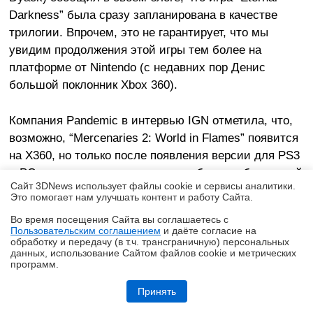
Darkness” была сразу запланирована в качестве
трилогии. Впрочем, это не гарантирует, что мы
увидим продолжения этой игры тем более на
платформе от Nintendo (с недавних пор Денис
большой поклонник Xbox 360).
Компания Pandemic в интервью IGN отметила, что,
возможно, “Mercenaries 2: World in Flames” появится
на X360, но только после появления версии для PS3
и PC, а так же тогда, когда у игры будет собственный
Сайт 3DNews использует файлы cookie и сервисы аналитики.
издатель. Пока у компании есть только киты для PS3
Это помогает нам улучшать контент и работу Cайта.
и разработка ведется исключительно для этой
Во время посещения Cайта вы соглашаетесь с
консольной платформы. Остается подождать пару
Пользовательским соглашением
и даёте согласие на
✖
месяцев до официального анонса.
обработку и передачу (в т.ч. трансграничную) персональных
данных, использование Cайтом файлов cookie и метрических
программ.
Компания Capcom планирует показать
Обзор блока питания Chieftec Stealth (SPX-1000-FC)
Принять
многопользовательский режим долгожданного