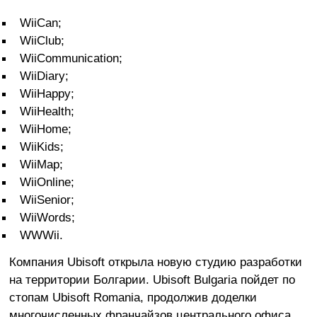
WiiCan;
WiiClub;
WiiCommunication;
WiiDiary;
WiiHappy;
WiiHealth;
WiiHome;
WiiKids;
WiiMap;
WiiOnline;
WiiSenior;
WiiWords;
WWWii.
Компания Ubisoft открыла новую студию разработки
на территории Болгарии. Ubisoft Bulgaria пойдет по
стопам Ubisoft Romania, продолжив доделки
многочисленных франчайзов центрального офиса.