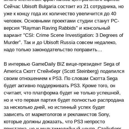
Сейчас Ubisoft Bulgaria состоит из 21 сотрудника, но
уже к концу года их количество увеличится до 40
человек. Основными проектами студии станут PC-
версия “Rayman Raving Rabbids” и консольный
вариант "CSI: Crime Scene Investigation: 3 Degrees of
Murder”. Так и до Ubisoft Russia совсем недалеко,
надо только законодательство поправить…
В интервью GameDaily BIZ вице-президент Sega of
America Скотт Стейнберг (Scott Steinberg) поделился
своим отношением к PS3. По словам Скотта Sega
будет активно поддерживать PS3. Кроме того, он
считает, что платформа будет не только успешной,
но и что первая партия будет полностью распродана
за несколько дней, но истинный успех будет
зависеть от маркетологов и рекламистов Sony,
которые должны доказать, что PS3 непросто
приставка, но и мультимедийный центр. Стейнберг