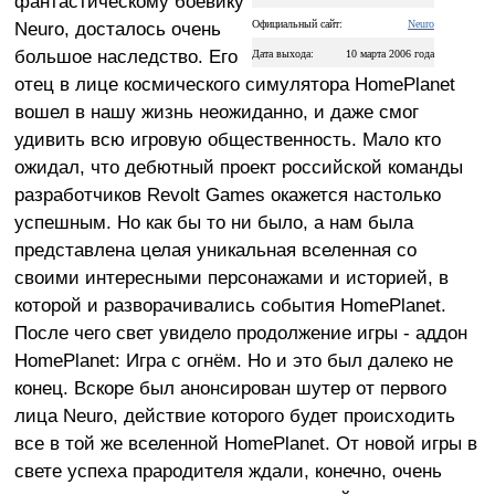
фантастическому боевику
Neuro, досталось очень
Официальный сайт:
Neuro
большое наследство. Его
Дата выхода:
10 марта 2006 года
отец в лице космического симулятора HomePlanet
вошел в нашу жизнь неожиданно, и даже смог
удивить всю игровую общественность. Мало кто
ожидал, что дебютный проект российской команды
разработчиков Revolt Games окажется настолько
успешным. Но как бы то ни было, а нам была
представлена целая уникальная вселенная со
своими интересными персонажами и историей, в
которой и разворачивались события HomePlanet.
После чего свет увидело продолжение игры - аддон
HomePlanet: Игра с огнём. Но и это был далеко не
конец. Вскоре был анонсирован шутер от первого
лица Neuro, действие которого будет происходить
все в той же вселенной HomePlanet. От новой игры в
свете успеха прародителя ждали, конечно, очень