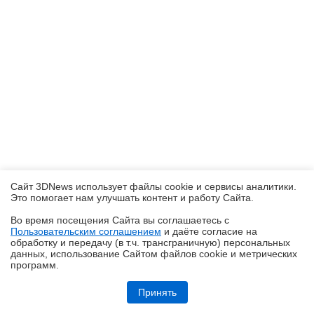
Сайт 3DNews использует файлы cookie и сервисы аналитики.
Это помогает нам улучшать контент и работу Cайта.
Во время посещения Cайта вы соглашаетесь с
Пользовательским соглашением
и даёте согласие на
✖
обработку и передачу (в т.ч. трансграничную) персональных
данных, использование Cайтом файлов cookie и метрических
программ.
Обзор и тест системы жидкостного охлаждения DeepCool LT360 Vision
ARGB с 4,5-дюймовым экраном
Принять