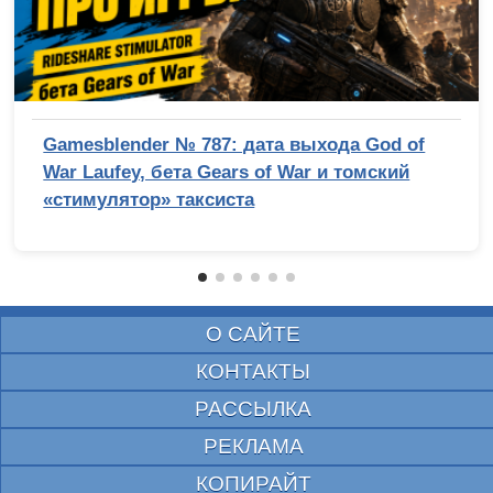
Gamesblender № 787: дата выхода God of
War Laufey, бета Gears of War и томский
«стимулятор» таксиста
О САЙТЕ
КОНТАКТЫ
РАССЫЛКА
РЕКЛАМА
КОПИРАЙТ