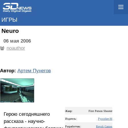
ИГРЫ
Neuro
06 мая 2006
noauthor
Автор:
Артем Пунегов
Жанр:
First Person Shooter
Герою сегодняшнего
Издатель:
Руссобит-М
рассказа - научно-
Разработчик:
Revolt Games