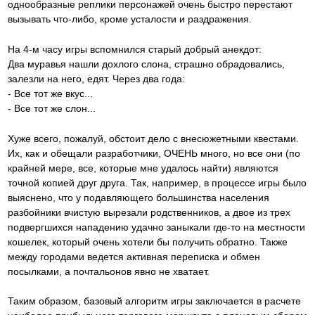
однообразные реплики персонажей очень быстро перестают
вызывать что-либо, кроме усталости и раздражения.
На 4-м часу игры вспомнился старый добрый анекдот:
Два муравья нашли дохлого слона, страшно обрадовались,
залезли на него, едят. Через два года:
- Все тот же вкус...
- Все тот же слон...
Хуже всего, пожалуй, обстоит дело с внесюжетными квестами.
Их, как и обещали разработчики, ОЧЕНЬ много, но все они (по
крайней мере, все, которые мне удалось найти) являются
точной копией друг друга. Так, например, в процессе игры было
выяснено, что у подавляющего большинства населения
разбойники вчистую вырезали родственников, а двое из трех
подвергшихся нападению удачно заныкали где-то на местности
кошелек, который очень хотели бы получить обратно. Также
между городами ведется активная переписка и обмен
посылками, а почтальонов явно не хватает.
Таким образом, базовый алгоритм игры заключается в расчете