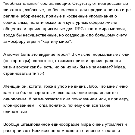
"необязательные" составляющие. Отсутствуют неагрессивные
животные, забавные, но бесполезные для продвижения по игре
реплики аборигенов, прямые и косвенные упоминания о
социальных, политических или культурных сферах жизни
общества и прочие привычные для RPG-шного мира мелочи, -
вроде бы несущественные, но создающих по большому счету
атмосферу игры и "картину мира".
А может быть это видение героя? В смысле, нормальные люди
(не торговцы), солнышко, птички/зверики и прочие радости
жизни вокруг как бы есть, но он их как бы не замечает? Мдаа,
странноватый тип :-(
Женщин он, кстати, тоже в упор не видит. Либо, что мне лично
кажется более вероятным, все население мира является
однополым. А размножаются они почкованием или, к примеру,
клонированием. Тогда понятно, почему они все такие
одинаковые...
Вообще штампованное единообразие мира очень утомляет и
расстраивает. Бесчисленное множество типовых квестов и