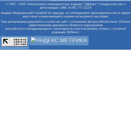
© 1997—2026 Электронное периодическое издание "3ДНьюс" | Свидетельство о
регистрации СМИ Эл ФС 77-22224
выдано Федеральной Службой по надзору за соблюдением законодательства в сфере
массовых коммуникаций и охране культурного наследия
При цитировании документа ссылка на сайт с указанием автора обязательна. Полное
заимствование документа является нарушением
российского и международного законодательства и возможно только с согласия
редакции 3DNews.