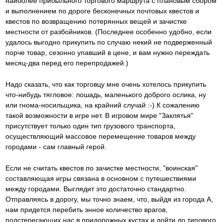
наиболее прибыльного торгового маршрута с плановым сбором
и выполнением по дороге бесконечных почтовых квестов и
квестов по возвращению потерянных вещей и зачистке
местности от разбойников. (Последнее особенно удобно, если
удалось выгодно прикупить по случаю некий не подверженный
порче товар, сезонно упавший в цене, и вам нужно переждать
месяц-два перед его перепродажей.)
Надо сказать, что как торговцу мне очень хотелось прикупить
что-нибудь тягловое: лошадь, маленького доброго ослика, ну
или гнома-носильщика, на крайний случай :-) К сожалению
такой возможности в игре нет. В игровом мире "Заклятья"
присутствует только один тип грузового транспорта,
осуществляющий массовое перемещение товаров между
городами - сам главный герой.
Если не считать квестов по зачистке местности, "воинская"
составляющая игры связана в основном с путешествиями
между городами. Выглядит это достаточно стандартно.
Отправляясь в дорогу, мы точно знаем, что, выйдя из города А,
нам придется перебить энное количество врагов,
подстерегающих нас в придорожных кустах и дойти до типового