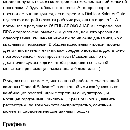
можно получить несколько метров высококачественной колючей
проволоки. И будут абсолютно правы. А теперь вопрос
посложнее: что получится, если скрестить Diablo и Baldurs Gate
в условиях острой нехватки рабочих рук, опыта и денег?.. А
получится в результате ОЧЕНЬ СПОКОЙНАЯ и неторопливая
RPG с торгово-экономическим уклоном, немного урезанная и
однообразная, лишенная какой бы то ни было динамики, но с
красивыми пейзажами. В общем идеальный игровой продукт
для милых интеллигентных дам среднего возраста, достаточно
прогрессивных, чтобы пресытиться Маджонгом, но не
достаточно сумасшедших, чтобы расправиться с кучей
монстров при помощи плазмагана и бензопилы :-)
Речь, как вы понимаете, идет о новой работе отечественной
команды "Jonquil Software", заявленной ими как "уникальная
комбинация ролевой игры с торговым симулятором", и
носящей гордое имя "Заклятье" ("Spells of Gold"). Давайте
рассмотрим, по возможности беспристрастно, основные
моменты, характеризующие данный продукт.
Графика