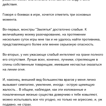
действия.
Говоря о боевках в игре, хочется отметить три основных
момента.
Во-первых, монстры "Заклятья" достаточно слабые. К
величайшему моему разочарованию, на протяжении
нескольких суток игры мне так и не удалось найти противника,
представляющего более или менее серьезную опасность.
Во-вторых, у них ужасающе слабый интеллект на грани полного
его отсутствия. Лучше всех, конечно, лучники, стреляющие в
спины собственным товарищам, имевшим несчастье оказаться
на линии огня.
И, наконец, внешний вид большинства врагов у меня лично
вызывает симпатию, умиление, иногда - острую щемящую
жалость... В общем, наблюдая, как эти изломанные и
покалеченные жизнью существа доверчиво к тебе ковыляют,
можно испытывать все что угодно, но только не агрессию, и, уж
подавно, не страх.