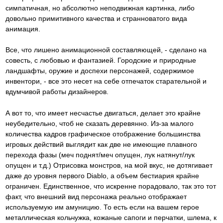
симпатичная, но абсолютно неподвижная картинка, либо
довольно примитивного качества и странноватого вида
анимация.
Все, что лишено анимационной составляющей, - сделано на
совесть, с любовью и фантазией. Городские и природные
ландшафты, оружие и доспехи персонажей, содержимое
инвентори, - все это несет на себе отпечаток старательной и
вдумчивой работы дизайнеров.
А вот то, что имеет несчастье двигаться, делает это крайне
неубедительно, чтоб не сказать деревянно. Из-за малого
количества кадров графическое отображение большинства
игровых действий выглядит как две не имеющие плавного
перехода фазы (меч поднят/меч опущен, лук натянут/лук
опущен и т.д.) Отрисовка монстров, на мой вкус, не дотягивает
даже до уровня первого Diablo, а объем бестиария крайне
ограничен. Единственное, что искренне порадовало, так это тот
факт, что внешний вид персонажа реально отображает
используемую им амуницию. То есть если на вашем герое
металлическая кольчужка, кожаные сапоги и перчатки, шлема, к