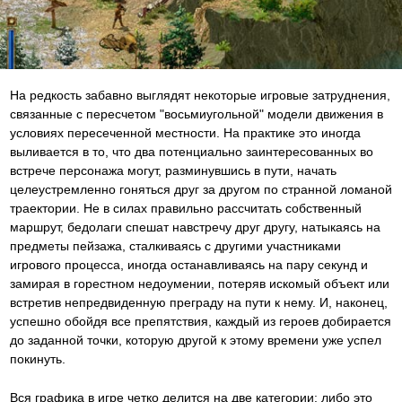
На редкость забавно выглядят некоторые игровые затруднения,
связанные с пересчетом "восьмиугольной" модели движения в
условиях пересеченной местности. На практике это иногда
выливается в то, что два потенциально заинтересованных во
встрече персонажа могут, разминувшись в пути, начать
целеустремленно гоняться друг за другом по странной ломаной
траектории. Не в силах правильно рассчитать собственный
маршрут, бедолаги спешат навстречу друг другу, натыкаясь на
предметы пейзажа, сталкиваясь с другими участниками
игрового процесса, иногда останавливаясь на пару секунд и
замирая в горестном недоумении, потеряв искомый объект или
встретив непредвиденную преграду на пути к нему. И, наконец,
успешно обойдя все препятствия, каждый из героев добирается
до заданной точки, которую другой к этому времени уже успел
покинуть.
Вся графика в игре четко делится на две категории: либо это