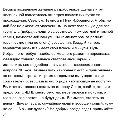
Весьма похвальное желание разработчиков сделать игру
нелинейной воплотилось аж в трех возможных путях ее
прохождения: Светлом, Темном и Пути Избранного. Чтобы не
дай Бог не оказаться увлеченным на нежелательную для вас
тропу зла (добра), следите за соотношением светлой и темной
кармы, начисляемой вам умным компьютером за разные
героические (или не очень) свершения. Каждый из трех
вариантов развития имеет свои плюсы и минусы. Путь
Избранного требует наиболее мощного развития персонажа,
ювелирно точного баланса светлотемной кармы и
исключительно подробного, а главное, - своевременного,
допроса NPS-ов. Темный путь наиболее быстр и прямолинеен,
но несколько кровав и время от времени вынуждает своих
соискателей совершать всякого рода неблаговидные поступки.
Если же вы склонны встать на сторону Света, знайте, что вам
предстоит ОЧЕНЬ много беготни, переговоров и поисков, а
главное, вас постоянно будут доить. В смысле, ставить на
деньги. Друзья, враги, случайные люди и вообще каждый, кому
не лень. А вы как думали? На добрых всегда ездят, привыкайте
:-)