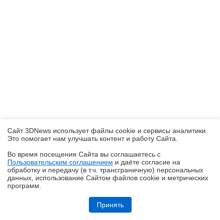
Сайт 3DNews использует файлы cookie и сервисы аналитики.
Это помогает нам улучшать контент и работу Cайта.
Во время посещения Cайта вы соглашаетесь с
Пользовательским соглашением
и даёте согласие на
✖
обработку и передачу (в т.ч. трансграничную) персональных
данных, использование Cайтом файлов cookie и метрических
программ.
Ryzen и двухранговая DDR5: проверяем комплект G.Skill Trident Z5
Royal DDR5-6400 CL32 64GB
Принять