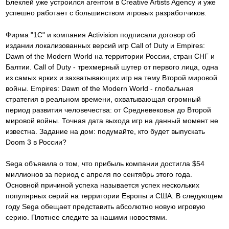
Блеклей уже устроился агентом в Creative Artists Agency и уже
успешно работает с большинством игровых разработчиков.
Фирма "1С" и компания Activision подписали договор об
издании локализованных версий игр Call of Duty и Empires:
Dawn of the Modern World на территории России, стран СНГ и
Балтии. Call of Duty - трехмерный шутер от первого лица, одна
из самых ярких и захватывающих игр на тему Второй мировой
войны. Empires: Dawn of the Modern World - глобальная
стратегия в реальном времени, охватывающая огромный
период развития человечества: от Средневековья до Второй
мировой войны. Точная дата выхода игр на данный момент не
известна. Задание на дом: подумайте, кто будет выпускать
Doom 3 в России?
Sega объявила о том, что прибыль компании достигла $54
миллионов за период с апреля по сентябрь этого года.
Основной причиной успеха называется успех нескольких
популярных серий на территории Европы и США. В следующем
году Sega обещает представить абсолютно новую игровую
серию. Плотнее следите за нашими новостями.