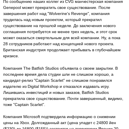
По сообщению наших коллег из CVG манчестерская компания
Genepool может прекратить свое существование. После
завершения работ над "Wolverine's Revenge", компания
трудилась над новым проектом, который прекратил
существование на прошлой неделе. До заключения нового
соглашения потребуется не менее трех недель, и этот срок
может оказаться смертельным для всей компании. Ну, а пока
28 сотрудников работают над концепцией нового проекта.
Британская индустрия продолжает прибывать в глубочайшем
кризисе.
Компания The Batfish Studios объявила о своем закрытии. В
последнее время дела студии шли не слишком хорошо, а
кандидат-релиз "Captain Scarlet" не слишком понравился
издателю из Digital Workshop и отказался издавать игру.
Лишившись инвестиций и новых заказов, Batfish Studios
прекратила свое существование. Почти завершенный, видимо,
тоже "Captain Scarlet".
Компания Microsoft подтвердила информацию о снижении
цены на Xbox. Долгожданный акт (цена упадет с 24800 йен
($230) до 16800 ($155)) состоится на территории Японии 20