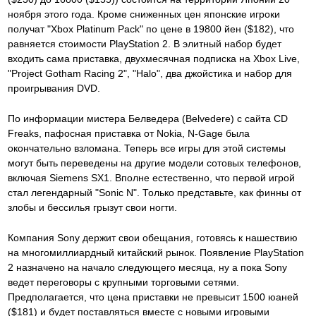
ноября этого года. Кроме сниженных цен японские игроки
получат "Xbox Platinum Pack" по цене в 19800 йен ($182), что
равняется стоимости PlayStation 2. В элитный набор будет
входить сама приставка, двухмесячная подписка на Xbox Live,
"Project Gotham Racing 2", "Halo", два джойстика и набор для
проигрывания DVD.
По информации мистера Белведера (Belvedere) с сайта CD
Freaks, пафосная приставка от Nokia, N-Gage была
окончательно взломана. Теперь все игры для этой системы
могут быть переведены на другие модели сотовых телефонов,
включая Siemens SX1. Вполне естественно, что первой игрой
стал легендарный "Sonic N". Только представьте, как финны от
злобы и бессилья грызут свои ногти.
Компания Sony держит свои обещания, готовясь к нашествию
на многомиллиардный китайский рынок. Появление PlayStation
2 назначено на начало следующего месяца, ну а пока Sony
ведет переговоры с крупными торговыми сетями.
Предполагается, что цена приставки не превысит 1500 юаней
($181) и будет поставляться вместе с новыми игровыми