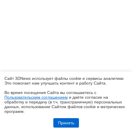
Сайт 3DNews использует файлы cookie и сервисы аналитики.
Это помогает нам улучшать контент и работу Cайта.
Во время посещения Cайта вы соглашаетесь с
Пользовательским соглашением
и даёте согласие на
✖
обработку и передачу (в т.ч. трансграничную) персональных
данных, использование Cайтом файлов cookie и метрических
программ.
realme P4, realme P4x и realme P4 Lite: заход в ту же реку, но с
другого берега
Принять