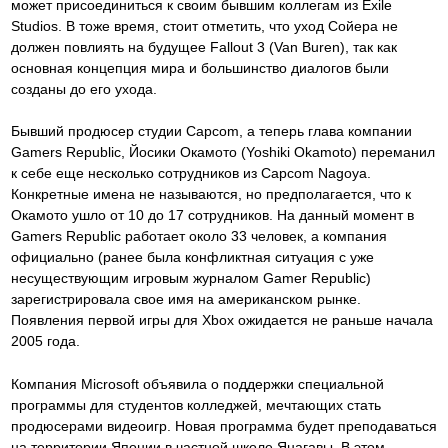
может присоединиться к своим бывшим коллегам из Exile
Studios. В тоже время, стоит отметить, что уход Сойера не
должен повлиять на будущее Fallout 3 (Van Buren), так как
основная концепция мира и большинство диалогов были
созданы до его ухода.
Бывший продюсер студии Capcom, а теперь глава компании
Gamers Republic, Йосики Окамото (Yoshiki Okamoto) переманил
к себе еще несколько сотрудников из Capcom Nagoya.
Конкретные имена не называются, но предполагается, что к
Окамото ушло от 10 до 17 сотрудников. На данный момент в
Gamers Republic работает около 33 человек, а компания
официально (ранее была конфликтная ситуация с уже
несуществующим игровым журналом Gamer Republic)
зарегистрировала свое имя на американском рынке.
Появления первой игры для Xbox ожидается не раньше начала
2005 года.
Компания Microsoft объявила о поддержки специальной
программы для студентов колледжей, мечтающих стать
продюсерами видеоигр. Новая программа будет преподаваться
на территории Японии в частной школе Янагавы. В этом