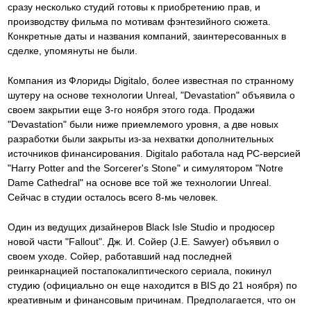
сразу несколько студий готовы к приобретению прав, и
производству фильма по мотивам фэнтезийного сюжета.
Конкретные даты и названия компаний, заинтересованных в
сделке, упомянуты не были.
Компания из Флориды Digitalo, более известная по странному
шутеру на основе технологии Unreal, "Devastation" объявила о
своем закрытии еще 3-го ноября этого года. Продажи
"Devastation" были ниже приемлемого уровня, а две новых
разработки были закрыты из-за нехватки дополнительных
источников финансирования. Digitalo работала над PC-версией
"Harry Potter and the Sorcerer's Stone" и симулятором "Notre
Dame Cathedral" на основе все той же технологии Unreal.
Сейчас в студии осталось всего 8-мь человек.
Один из ведущих дизайнеров Black Isle Studio и продюсер
новой части "Fallout". Дж. И. Сойер (J.E. Sawyer) объявил о
своем уходе. Сойер, работавший над последней
реинкарнацией постапокалиптического сериала, покинул
студию (официально он еще находится в BIS до 21 ноября) по
креативным и финансовым причинам. Предполагается, что он