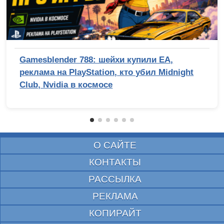
Gamesblender 788: шейхи купили EA,
реклама на PlayStation, кто убил Midnight
Club, Nvidia в космосе
О САЙТЕ
КОНТАКТЫ
РАССЫЛКА
РЕКЛАМА
КОПИРАЙТ