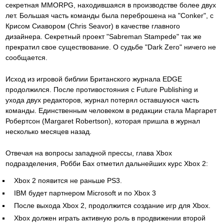
секретная MMORPG, находившаяся в производстве более двух
лет. Большая часть команды была переброшена на "Conker", с
Крисом Сиавором (Chris Seavor) в качестве главного
дизайнера. Секретный проект "Sabreman Stampede" так же
прекратил свое существование. О судьбе "Dark Zero" ничего не
сообщается.
Исход из игровой библии Британского журнала EDGE
продолжился. После противостояния с Future Publishing и
ухода двух редакторов, журнал потерял оставшуюся часть
команды. Единственным человеком в редакции стала Маргарет
Робертсон (Margaret Robertson), которая пришла в журнал
несколько месяцев назад.
Отвечая на вопросы западной прессы, глава Xbox
подразделения, Робби Бах отметил дальнейших курс Xbox 2:
Xbox 2 появится не раньше PS3.
IBM будет партнером Microsoft и по Xbox 3
После выхода Xbox 2, продолжится создание игр для Xbox.
Xbox должен играть активную роль в продвижении второй