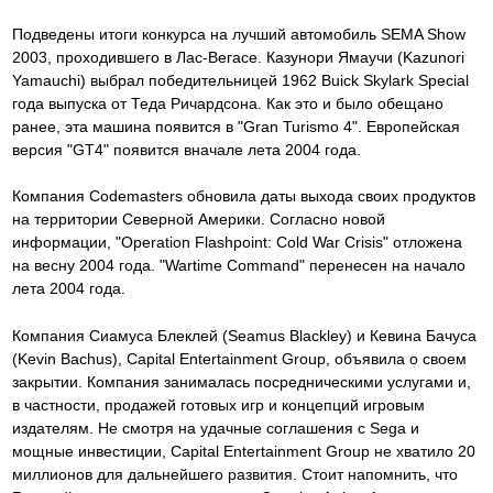
Подведены итоги конкурса на лучший автомобиль SEMA Show
2003, проходившего в Лас-Вегасе. Казунори Ямаучи (Kazunori
Yamauchi) выбрал победительницей 1962 Buick Skylark Special
года выпуска от Теда Ричардсона. Как это и было обещано
ранее, эта машина появится в "Gran Turismo 4". Европейская
версия "GT4" появится вначале лета 2004 года.
Компания Codemasters обновила даты выхода своих продуктов
на территории Северной Америки. Согласно новой
информации, "Operation Flashpoint: Cold War Crisis" отложена
на весну 2004 года. "Wartime Command" перенесен на начало
лета 2004 года.
Компания Сиамуса Блеклей (Seamus Blackley) и Кевина Бачуса
(Kevin Bachus), Capital Entertainment Group, объявила о своем
закрытии. Компания занималась посредническими услугами и,
в частности, продажей готовых игр и концепций игровым
издателям. Не смотря на удачные соглашения с Sega и
мощные инвестиции, Capital Entertainment Group не хватило 20
миллионов для дальнейшего развития. Стоит напомнить, что