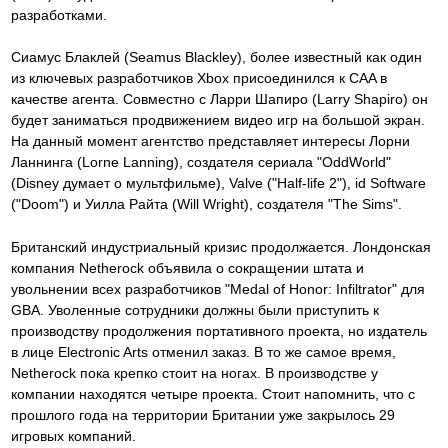
разработками.
Сиамус Блаклей (Seamus Blackley), более известный как один
из ключевых разработчиков Xbox присоединился к CAA в
качестве агента. Совместно с Ларри Шапиро (Larry Shapiro) он
будет заниматься продвижением видео игр на большой экран.
На данный момент агентство представляет интересы Лорни
Ланнинга (Lorne Lanning), создателя сериала "OddWorld"
(Disney думает о мультфильме), Valve ("Half-life 2"), id Software
("Doom") и Уилла Райта (Will Wright), создателя "The Sims".
Британский индустриальный кризис продолжается. Лондонская
компания Netherock объявила о сокращении штата и
увольнении всех разработчиков "Medal of Honor: Infiltrator" для
GBA. Уволенные сотрудники должны были приступить к
производству продолжения портативного проекта, но издатель
в лице Electronic Arts отменил заказ. В то же самое время,
Netherock пока крепко стоит на ногах. В производстве у
компании находятся четыре проекта. Стоит напомнить, что с
прошлого года на территории Британии уже закрылось 29
игровых компаний.