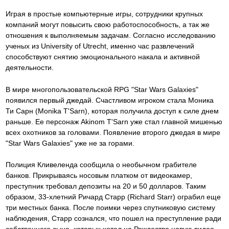
Играя в простые компьютерные игры, сотрудники крупных
компаний могут повысить свою работоспособность, а так же
отношения к выполняемым задачам. Согласно исследованию
ученых из University of Utrecht, именно час развлечений
способствуют снятию эмоционального накала и активной
деятельности.
В мире многопользовательской RPG "Star Wars Galaxies"
появился первый джедай. Счастливом игроком стала Моника
Ти Сарн (Monika T'Sarn), которая получила доступ к силе днем
раньше. Ее персонаж Akinom T'Sarn уже стал главной мишенью
всех охотников за головами. Появление второго джедая в мире
"Star Wars Galaxies" уже не за горами.
Полиция Кливеленда сообщила о необычном грабителе
банков. Прикрываясь носовым платком от видеокамер,
преступник требовал депозиты на 20 и 50 долларов. Таким
образом, 33-хлетний Ричард Старр (Richard Starr) ограбил еще
три местных банка. После поимки через спутниковую систему
наблюдения, Старр сознался, что пошел на преступление ради