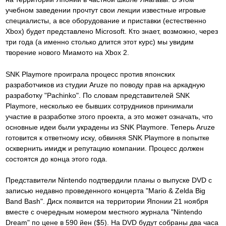
учебном заведении прочтут свои лекции известные игровые
специалисты, а все оборудование и приставки (естественно
Xbox) будет представлено Microsoft. Кто знает, возможно, через
три года (а именно столько длится этот курс) мы увидим
творение нового Миамото на Xbox 2.
SNK Playmore проиграла процесс против японских
разработчиков из студии Aruze по поводу прав на аркадную
разработку "Pachinko". По словам представителей SNK
Playmore, несколько ее бывших сотрудников принимали
участие в разработке этого проекта, а это может означать, что
основные идеи были украдены из SNK Playmore. Теперь Aruze
готовится к ответному иску, обвиняя SNK Playmore в попытке
осквернить имидж и репутацию компании. Процесс должен
состоятся до конца этого года.
Представители Nintendo подтвердили планы о выпуске DVD с
записью недавно проведенного концерта "Mario & Zelda Big
Band Bash". Диск появится на территории Японии 21 ноября
вместе с очередным номером местного журнала "Nintendo
Dream" по цене в 590 йен ($5). На DVD будут собраны два часа