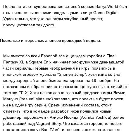
После пяти лет существования сетевой сервис BarrysWorld был
отключен ее нынешними владельцами в лице Game Digital.
Удивительно, что уже однажды загубленный проект,
просуществовал так долго.
Несколько интересных анонсов прошедшей недели:
Мы вместе со всей Европой все еще ждем коробки с Final
Fantasy XI, а Square Enix начинает раскрутку уже двенадцатой
части сериала. Первые изображения из игры появились в
японском игровом журнале "Shonen Jump", хотя изначально
международный анонс был запланирован на 19 ноября. На
показанном изображении нет явных концептуальных отличий от
того же FF X. Хотя не так давно главный продюсер игры Ясуми
Мацуно (Yasumi Matsuno) заявлял, что проект не будет похож
ни на одну игру серии. Среди изменений состава, стоит
отметить, что в команде разработчиков появился новый
дизайнер персонажей - Акирко Йосида (Akihiko Yoshida) ранее
работавший над Vagrant Story. Что касается героев, то нового
протагониста зовут Ван (Van), и он очень похож на младшего