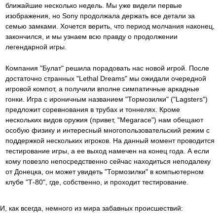
ближайшие несколько недель. Мы уже видели первые
изображения, но Sony продолжала держать все детали за
семью замками. Хочется верить, что период молчания наконец,
закончился, и мы узнаем всю правду о продолжении
легендарной игры.
Компания "Булат" решила порадовать нас новой игрой. После
достаточно странных "Lethal Dreams" мы ожидали очередной
игровой компот, а получили вполне симпатичные аркадные
гонки. Игра с ироничным названием "Тормозилки" ("Lagsters")
предложит соревнования в трубах и тоннелях. Кроме
нескольких видов оружия (привет, "Megarace") нам обещают
особую физику и интересный многопользовательский режим с
поддержкой нескольких игроков. На данный момент проводится
тестирование игры, а ее выход намечен на конец года. А если
кому повезло непосредственно сейчас находиться неподалеку
от Донецка, он может увидеть "Тормозилки" в компьютерном
клубе "Т-80", где, собственно, и проходит тестирование.
И, как всегда, немного из мира забавных происшествий: