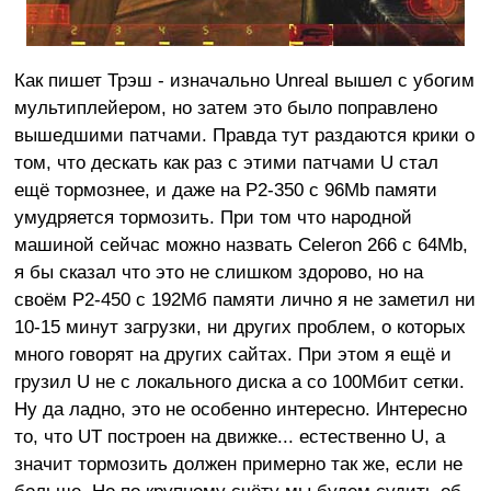
Как пишет Трэш - изначально Unreal вышел с убогим
мультиплейером, но затем это было поправлено
вышедшими патчами. Правда тут раздаются крики о
том, что дескать как раз с этими патчами U стал
ещё тормознее, и даже на P2-350 с 96Mb памяти
умудряется тормозить. При том что народной
машиной сейчас можно назвать Celeron 266 c 64Mb,
я бы сказал что это не слишком здорово, но на
своём P2-450 с 192Мб памяти лично я не заметил ни
10-15 минут загрузки, ни других проблем, о которых
много говорят на других сайтах. При этом я ещё и
грузил U не с локального диска а со 100Мбит сетки.
Ну да ладно, это не особенно интересно. Интересно
то, что UT построен на движке... естественно U, а
значит тормозить должен примерно так же, если не