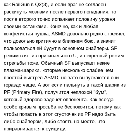
как RailGun в Q2(3), и если враг не согласен
раскинуть мознами после первого попадания, то
после второго точно испачкает половину уровня
своими останками. Конечно, как и любая
конфетистая пушка, ASMD довольно редко стреляет,
что довольно критично в ближнем бою, а значит
пользоваться ей будут в основном снайперы. SF
режим взят из оригинального U, и секретный режим
стрельбы тоже. Обычный SF выпускает некие
плазма-шарики, которые несколько слабее чем
простой выстрел ASMD, но зато выпускаются они
гораздо чаще. А вот если пальнуть в такой шарик из
PF (Primary Fire), получится неплохой "бум",
который здорово заденет оппонента. Как всегда
особо кривым просьба не беспокоится, потому как
чтобы попасть в этот сгусточек из PF надо быть
либо снайпером, либо стоять на месте, что
приравнивается к суициду.