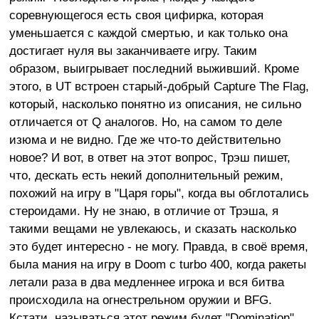
соревнующегося есть своя цифирка, которая
уменьшается с каждой смертью, и как только она
достигает нуля вы заканчиваете игру. Таким
образом, выигрывает последний выживший. Кроме
этого, в UT встроен старый-добрый Capture The Flag,
который, насколько понятно из описания, не сильно
отличается от Q аналогов. Но, на самом то деле
изюма и не видно. Где же что-то действительно
новое? И вот, в ответ на этот вопрос, Трэш пишет,
что, дескать есть некий дополнительный режим,
похожий на игру в "Царя горы", когда вы обглотались
стероидами. Ну не знаю, в отличие от Трэша, я
такими вещами не увлекаюсь, и сказать насколько
это будет интересно - не могу. Правда, в своё время,
была мания на игру в Doom с turbo 400, когда ракеты
летали раза в два медленнее игрока и вся битва
происходила на огнестрельном оружии и BFG.
Кстати, называться этот режим будет "Domination".