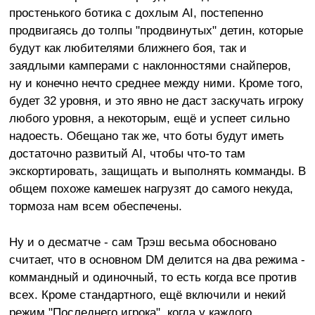
простенького ботика с дохлым AI, постепенно
продвигаясь до толпы "продвинутых" детин, которые
будут как любителями ближнего боя, так и
заядлыми камперами с наклонностями снайперов,
ну и конечно нечто среднее между ними. Кроме того,
будет 32 уровня, и это явно не даст заскучать игроку
любого уровня, а некоторым, ещё и успеет сильно
надоесть. Обещано так же, что боты будут иметь
достаточно развитый AI, чтобы что-то там
экскортировать, защищать и выполнять комманды. В
общем похоже камешек нагрузят до самого некуда,
тормоза нам всем обеспечены.
Ну и о десматче - сам Трэш весьма обосновано
считает, что в основном DM делится на два режима -
коммандный и одиночный, то есть когда все против
всех. Кроме стандартного, ещё включили и некий
режим "Последнего игрока", когда у каждого