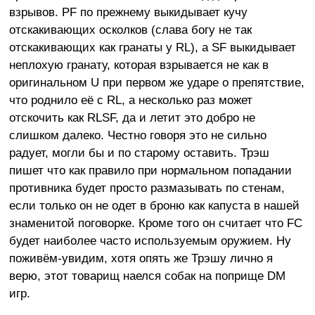
взрывов. PF по прежнему выкидывает кучу
отскакивающих осколков (слава богу не так
отскакивающих как гранаты у RL), а SF выкидывает
неплохую гранату, которая взрывается не как в
оригинальном U при первом же ударе о препятствие,
что роднило её с RL, а несколько раз может
отскочить как RLSF, да и летит это добро не
слишком далеко. Честно говоря это не сильно
радует, могли бы и по старому оставить. Трэш
пишет что как правило при нормальном попадании
противника будет просто размазывать по стенам,
если только он не одет в броню как капуста в нашей
знаменитой поговорке. Кроме того он считает что FC
будет наиболее часто используемым оружием. Ну
поживём-увидим, хотя опять же Трэшу лично я
верю, этот товарищ наелся собак на поприще DM
игр.