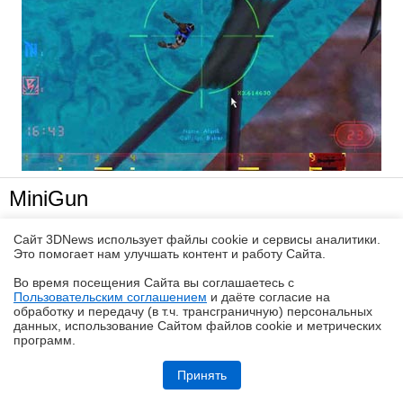
MiniGun
Сайт 3DNews использует файлы cookie и сервисы аналитики.
Тому кто считает что MiniGun переводится как
Это помогает нам улучшать контент и работу Cайта.
"маленькая пушка" придётся удивится, потому как я
Во время посещения Cайта вы соглашаетесь с
вы назвал эту штуку скорее "свинцовый
Пользовательским соглашением
и даёте согласие на
✖
набиватель", потому как даже по словам Трэша
обработку и передачу (в т.ч. трансграничную) персональных
данных, использование Cайтом файлов cookie и метрических
штучка эта стреляет настолько скоро, что даже
программ.
термин "пожирает патроны" к ней применить сложно.
Обзор «малолитражного суперкомпьютера» MSI EdgeXpert MS-C931
Соответственно всё, что она пожирает в случае если
Принять
у вас не кривые руки автоматически переводится на