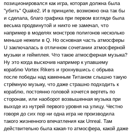
позиционировался как игра, которая должна была
"убить" Quake2. И в принципе, возможно она так бы
и сделала, благо графика при первом взгляде была
весьма продвинутой и никто не замечал, что
например в моделях монстров полигонов несколько
меньше нежели в Q. Но основная часть атмосферы
U заключалась в отличном сочетании атмосферной
музыки и геймплея. Что такое атмосферная музыка?
Ну это когда выскочив например к упавшему
кораблю Vortex Rikers и грохнувшись с обрыва
после победы над каменным Титаном слышно такую
стрёмную музыку, что даже страшно подходить к
кораблю, постоянно головой хочется вертеть по
сторонам, или наоборот возвышенная музыка при
выходе из нутрей первого уровня на улицу. Честно
говоря до сих пор ни одна игра не производила
такого жизненного впечатления как Unreal. Там
действительно была какая-то атмосфера, какой даже